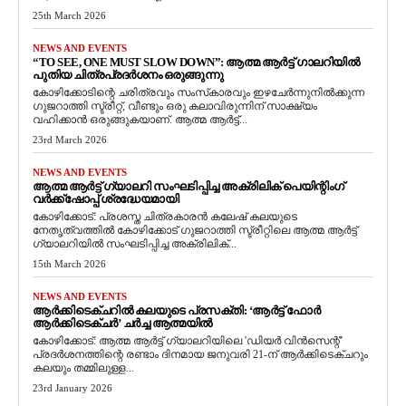
25th March 2026
NEWS AND EVENTS
“TO SEE, ONE MUST SLOW DOWN”: ആത്മ ആർട്ട് ഗാലറിയിൽ
പുതിയ ചിത്രപ്രദർശനം ഒരുങ്ങുന്നു
കോഴിക്കോടിന്റെ ചരിത്രവും സംസ്‌കാരവും ഇഴചേർന്നുനിൽക്കുന്ന
ഗുജറാത്തി സ്ട്രീറ്റ്, വീണ്ടും ഒരു കലാവിരുന്നിന് സാക്ഷ്യം
വഹിക്കാൻ ഒരുങ്ങുകയാണ്. ആത്മ ആർട്ട്...
23rd March 2026
NEWS AND EVENTS
ആത്മ ആർട്ട് ഗ്യാലറി സംഘടിപ്പിച്ച അക്രിലിക് പെയിന്റിംഗ്
വർക്ക്‌ഷോപ്പ് ശ്രദ്ധേയമായി
കോഴിക്കോട്: പ്രശസ്ത ചിത്രകാരൻ കലേഷ് കലയുടെ
നേതൃത്വത്തിൽ കോഴിക്കോട് ഗുജറാത്തി സ്ട്രീറ്റിലെ ആത്മ ആർട്ട്
ഗ്യാലറിയിൽ സംഘടിപ്പിച്ച അക്രിലിക്...
15th March 2026
NEWS AND EVENTS
ആർക്കിടെക്ചറിൽ കലയുടെ പ്രസക്തി: ‘ആർട്ട് ഫോർ
ആർക്കിടെക്ചർ’ ചർച്ച ആത്മയിൽ
​കോഴിക്കോട്: ആത്മ ആർട്ട് ഗ്യാലറിയിലെ 'ഡിയർ വിൻസെന്റ്'
പ്രദർശനത്തിന്റെ രണ്ടാം ദിനമായ ജനുവരി 21-ന് ആർക്കിടെക്ചറും
കലയും തമ്മിലുള്ള...
23rd January 2026