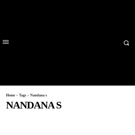
Home
Tags
Nandana s
NANDANA S