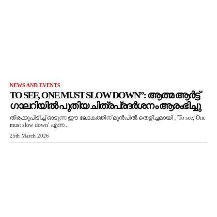
NEWS AND EVENTS
TO SEE, ONE MUST SLOW DOWN”: ആത്മ ആർട്ട്
ഗാലറിയിൽ പുതിയ ചിത്രപ്രദർശനം ആരംഭിച്ചു
തിരക്കുപിടിച്ച് ഓടുന്ന ഈ ലോകത്തിന് മുൻപിൽ തെളിച്ചമായി , 'To see, One
must slow down' എന്ന...
25th March 2026