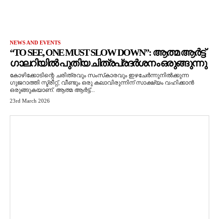
NEWS AND EVENTS
“TO SEE, ONE MUST SLOW DOWN”: ആത്മ ആർട്ട്
ഗാലറിയിൽ പുതിയ ചിത്രപ്രദർശനം ഒരുങ്ങുന്നു
കോഴിക്കോടിന്റെ ചരിത്രവും സംസ്‌കാരവും ഇഴചേർന്നുനിൽക്കുന്ന
ഗുജറാത്തി സ്ട്രീറ്റ്, വീണ്ടും ഒരു കലാവിരുന്നിന് സാക്ഷ്യം വഹിക്കാൻ
ഒരുങ്ങുകയാണ്. ആത്മ ആർട്ട്...
23rd March 2026