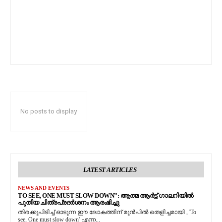
No posts to display
LATEST ARTICLES
NEWS AND EVENTS
TO SEE, ONE MUST SLOW DOWN”: ആത്മ ആർട്ട് ഗാലറിയിൽ
പുതിയ ചിത്രപ്രദർശനം ആരംഭിച്ചു
തിരക്കുപിടിച്ച് ഓടുന്ന ഈ ലോകത്തിന് മുൻപിൽ തെളിച്ചമായി , 'To
see, One must slow down' എന്ന...