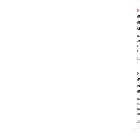
N
ആ
അ
ശ
ക
ക
ഗ
സ
1
N
പ
ആ
​
വ
ജ
ത
2