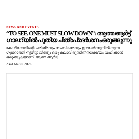
NEWS AND EVENTS
“TO SEE, ONE MUST SLOW DOWN”: ആത്മ ആർട്ട്
ഗാലറിയിൽ പുതിയ ചിത്രപ്രദർശനം ഒരുങ്ങുന്നു
കോഴിക്കോടിന്റെ ചരിത്രവും സംസ്‌കാരവും ഇഴചേർന്നുനിൽക്കുന്ന
ഗുജറാത്തി സ്ട്രീറ്റ്, വീണ്ടും ഒരു കലാവിരുന്നിന് സാക്ഷ്യം വഹിക്കാൻ
ഒരുങ്ങുകയാണ്. ആത്മ ആർട്ട്...
23rd March 2026