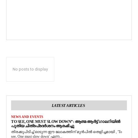
No posts to display
LATEST ARTICLES
NEWS AND EVENTS
TO SEE, ONE MUST SLOW DOWN”: ആത്മ ആർട്ട് ഗാലറിയിൽ
പുതിയ ചിത്രപ്രദർശനം ആരംഭിച്ചു
തിരക്കുപിടിച്ച് ഓടുന്ന ഈ ലോകത്തിന് മുൻപിൽ തെളിച്ചമായി , 'To
see, One must slow down' എന്ന...