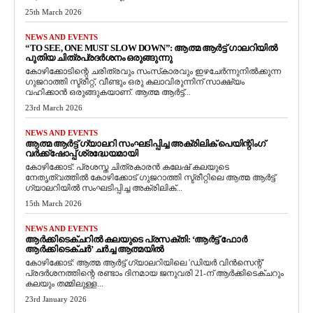
25th March 2026
NEWS AND EVENTS
“TO SEE, ONE MUST SLOW DOWN”: ആത്മ ആർട്ട് ഗാലറിയിൽ
പുതിയ ചിത്രപ്രദർശനം ഒരുങ്ങുന്നു
കോഴിക്കോടിന്റെ ചരിത്രവും സംസ്‌കാരവും ഇഴചേർന്നുനിൽക്കുന്ന
ഗുജറാത്തി സ്ട്രീറ്റ്, വീണ്ടും ഒരു കലാവിരുന്നിന് സാക്ഷ്യം
വഹിക്കാൻ ഒരുങ്ങുകയാണ്. ആത്മ ആർട്ട്...
23rd March 2026
NEWS AND EVENTS
ആത്മ ആർട്ട് ഗ്യാലറി സംഘടിപ്പിച്ച അക്രിലിക് പെയിന്റിംഗ്
വർക്ക്‌ഷോപ്പ് ശ്രദ്ധേയമായി
കോഴിക്കോട്: പ്രശസ്ത ചിത്രകാരൻ കലേഷ് കലയുടെ
നേതൃത്വത്തിൽ കോഴിക്കോട് ഗുജറാത്തി സ്ട്രീറ്റിലെ ആത്മ ആർട്ട്
ഗ്യാലറിയിൽ സംഘടിപ്പിച്ച അക്രിലിക്...
15th March 2026
NEWS AND EVENTS
ആർക്കിടെക്ചറിൽ കലയുടെ പ്രസക്തി: ‘ആർട്ട് ഫോർ
ആർക്കിടെക്ചർ’ ചർച്ച ആത്മയിൽ
​കോഴിക്കോട്: ആത്മ ആർട്ട് ഗ്യാലറിയിലെ 'ഡിയർ വിൻസെന്റ്'
പ്രദർശനത്തിന്റെ രണ്ടാം ദിനമായ ജനുവരി 21-ന് ആർക്കിടെക്ചറും
കലയും തമ്മിലുള്ള...
23rd January 2026