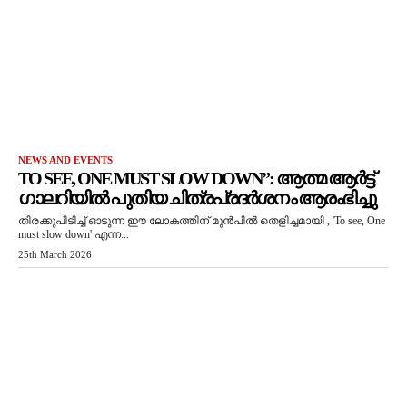
NEWS AND EVENTS
TO SEE, ONE MUST SLOW DOWN”: ആത്മ ആർട്ട്
ഗാലറിയിൽ പുതിയ ചിത്രപ്രദർശനം ആരംഭിച്ചു
തിരക്കുപിടിച്ച് ഓടുന്ന ഈ ലോകത്തിന് മുൻപിൽ തെളിച്ചമായി , 'To see, One
must slow down' എന്ന...
25th March 2026