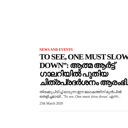
NEWS AND EVENTS
TO SEE, ONE MUST SLO
DOWN”: ആത്മ ആർട്ട്
ഗാലറിയിൽ പുതിയ
ചിത്രപ്രദർശനം ആരംഭിച്
തിരക്കുപിടിച്ച് ഓടുന്ന ഈ ലോകത്തിന് മുൻപിൽ
തെളിച്ചമായി , 'To see, One must slow down' എന്ന...
25th March 2026