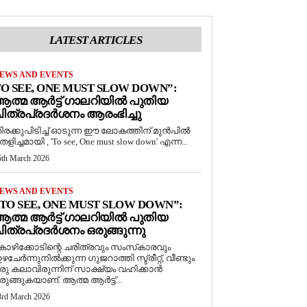
LATEST ARTICLES
EWS AND EVENTS
O SEE, ONE MUST SLOW DOWN”:
ത്മ ആർട്ട് ഗാലറിയിൽ പുതിയ
ിത്രപ്രദർശനം ആരംഭിച്ചു
ിരക്കുപിടിച്ച് ഓടുന്ന ഈ ലോകത്തിന് മുൻപിൽ
െളിച്ചമായി , 'To see, One must slow down' എന്ന...
5th March 2026
EWS AND EVENTS
TO SEE, ONE MUST SLOW DOWN”:
ത്മ ആർട്ട് ഗാലറിയിൽ പുതിയ
ിത്രപ്രദർശനം ഒരുങ്ങുന്നു
ോഴിക്കോടിന്റെ ചരിത്രവും സംസ്‌കാരവും
ഴചേർന്നുനിൽക്കുന്ന ഗുജറാത്തി സ്ട്രീറ്റ്, വീണ്ടും
രു കലാവിരുന്നിന് സാക്ഷ്യം വഹിക്കാൻ
രുങ്ങുകയാണ്. ആത്മ ആർട്ട്...
3rd March 2026