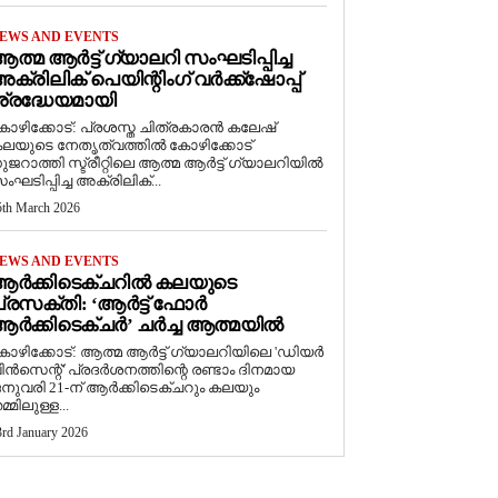
EWS AND EVENTS
ത്മ ആർട്ട് ഗ്യാലറി സംഘടിപ്പിച്ച
ക്രിലിക് പെയിന്റിംഗ് വർക്ക്‌ഷോപ്പ്
്രദ്ധേയമായി
ോഴിക്കോട്: പ്രശസ്ത ചിത്രകാരൻ കലേഷ്
ലയുടെ നേതൃത്വത്തിൽ കോഴിക്കോട്
ുജറാത്തി സ്ട്രീറ്റിലെ ആത്മ ആർട്ട് ഗ്യാലറിയിൽ
ംഘടിപ്പിച്ച അക്രിലിക്...
5th March 2026
EWS AND EVENTS
ആർക്കിടെക്ചറിൽ കലയുടെ
്രസക്തി: ‘ആർട്ട് ഫോർ
ർക്കിടെക്ചർ’ ചർച്ച ആത്മയിൽ
കോഴിക്കോട്: ആത്മ ആർട്ട് ഗ്യാലറിയിലെ 'ഡിയർ
ിൻസെന്റ്' പ്രദർശനത്തിന്റെ രണ്ടാം ദിനമായ
നുവരി 21-ന് ആർക്കിടെക്ചറും കലയും
മ്മിലുള്ള...
3rd January 2026