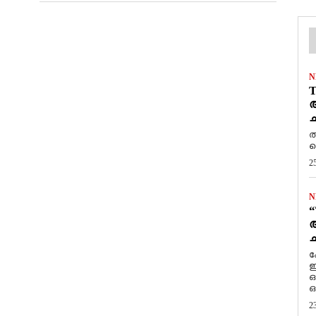
N
T
ആ
ച
ത
ത
2
N
“
ആ
ച
ക
ഇ
ഒ
ഒ
2