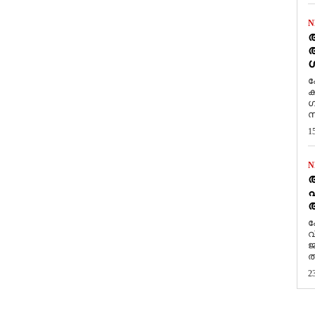
N
ആ
അ
ശ
ക
ക
ഗ
സ
1
N
പ
ആ
​
വ
ജ
ത
2