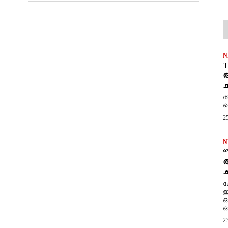
N
T
ആ
ച
ത
ത
2
N
“
ആ
ച
ക
ഇ
ഒ
ഒ
2