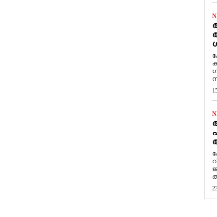
N
ആ
അ
ശ
ക
ക
ഗ
സ
1
N
പ
ആ
​
വ
ജ
ത
2