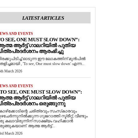
LATEST ARTICLES
EWS AND EVENTS
O SEE, ONE MUST SLOW DOWN”:
ത്മ ആർട്ട് ഗാലറിയിൽ പുതിയ
ിത്രപ്രദർശനം ആരംഭിച്ചു
ിരക്കുപിടിച്ച് ഓടുന്ന ഈ ലോകത്തിന് മുൻപിൽ
െളിച്ചമായി , 'To see, One must slow down' എന്ന...
5th March 2026
EWS AND EVENTS
TO SEE, ONE MUST SLOW DOWN”:
ത്മ ആർട്ട് ഗാലറിയിൽ പുതിയ
ിത്രപ്രദർശനം ഒരുങ്ങുന്നു
ോഴിക്കോടിന്റെ ചരിത്രവും സംസ്‌കാരവും
ഴചേർന്നുനിൽക്കുന്ന ഗുജറാത്തി സ്ട്രീറ്റ്, വീണ്ടും
രു കലാവിരുന്നിന് സാക്ഷ്യം വഹിക്കാൻ
രുങ്ങുകയാണ്. ആത്മ ആർട്ട്...
3rd March 2026