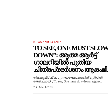
NEWS AND EVENTS
TO SEE, ONE MUST SLO
DOWN”: ആത്മ ആർട്ട്
ഗാലറിയിൽ പുതിയ
ചിത്രപ്രദർശനം ആരംഭിച്
തിരക്കുപിടിച്ച് ഓടുന്ന ഈ ലോകത്തിന് മുൻപിൽ
തെളിച്ചമായി , 'To see, One must slow down' എന്ന...
25th March 2026