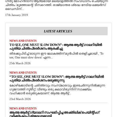
ഗീതു മോഹന്‍ദാസ് ആദ്യമായി മലയാളത്തില്‍ സംവിധാനം ചെയ്യുന്ന
ചിത്രം 'മൂത്തോന്റെ' ടീസറെത്തി. രാജ്യാന്തര ശ്രദ്ധ നേടിയ ലയേര്‍സ്
ഡൈസിന്...
17th January 2019
LATEST ARTICLES
NEWS AND EVENTS
TO SEE, ONE MUST SLOW DOWN”: ആത്മ ആർട്ട് ഗാലറിയിൽ
പുതിയ ചിത്രപ്രദർശനം ആരംഭിച്ചു
തിരക്കുപിടിച്ച് ഓടുന്ന ഈ ലോകത്തിന് മുൻപിൽ തെളിച്ചമായി , 'To
see, One must slow down' എന്ന...
25th March 2026
NEWS AND EVENTS
“TO SEE, ONE MUST SLOW DOWN”: ആത്മ ആർട്ട് ഗാലറിയിൽ
പുതിയ ചിത്രപ്രദർശനം ഒരുങ്ങുന്നു
കോഴിക്കോടിന്റെ ചരിത്രവും സംസ്‌കാരവും ഇഴചേർന്നുനിൽക്കുന്ന
ഗുജറാത്തി സ്ട്രീറ്റ്, വീണ്ടും ഒരു കലാവിരുന്നിന് സാക്ഷ്യം
വഹിക്കാൻ ഒരുങ്ങുകയാണ്. ആത്മ ആർട്ട്...
23rd March 2026
NEWS AND EVENTS
ആത്മ ആർട്ട് ഗ്യാലറി സംഘടിപ്പിച്ച അക്രിലിക് പെയിന്റിംഗ്
വർക്ക്‌ഷോപ്പ് ശ്രദ്ധേയമായി