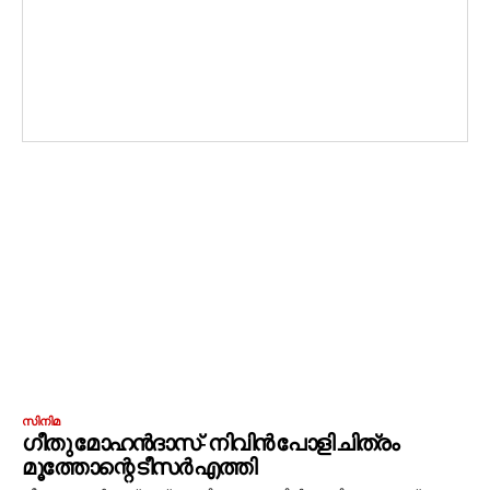
സിനിമ
ഗീതു മോഹന്‍ദാസ്- നിവിന്‍ പോളി ചിത്രം
മൂത്തോന്റെ ടീസര്‍ എത്തി