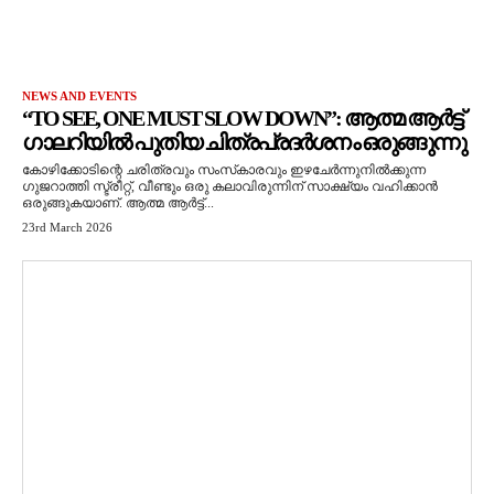
NEWS AND EVENTS
“TO SEE, ONE MUST SLOW DOWN”: ആത്മ ആർട്ട്
ഗാലറിയിൽ പുതിയ ചിത്രപ്രദർശനം ഒരുങ്ങുന്നു
കോഴിക്കോടിന്റെ ചരിത്രവും സംസ്‌കാരവും ഇഴചേർന്നുനിൽക്കുന്ന
ഗുജറാത്തി സ്ട്രീറ്റ്, വീണ്ടും ഒരു കലാവിരുന്നിന് സാക്ഷ്യം വഹിക്കാൻ
ഒരുങ്ങുകയാണ്. ആത്മ ആർട്ട്...
23rd March 2026