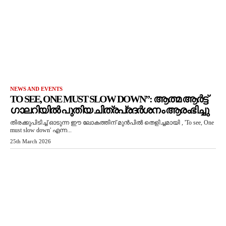
NEWS AND EVENTS
TO SEE, ONE MUST SLOW DOWN”: ആത്മ ആർട്ട്
ഗാലറിയിൽ പുതിയ ചിത്രപ്രദർശനം ആരംഭിച്ചു
തിരക്കുപിടിച്ച് ഓടുന്ന ഈ ലോകത്തിന് മുൻപിൽ തെളിച്ചമായി , 'To see, One
must slow down' എന്ന...
25th March 2026