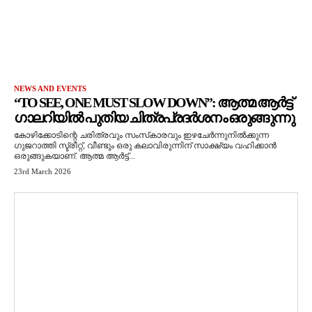
NEWS AND EVENTS
“TO SEE, ONE MUST SLOW DOWN”: ആത്മ ആർട്ട്
ഗാലറിയിൽ പുതിയ ചിത്രപ്രദർശനം ഒരുങ്ങുന്നു
കോഴിക്കോടിന്റെ ചരിത്രവും സംസ്‌കാരവും ഇഴചേർന്നുനിൽക്കുന്ന
ഗുജറാത്തി സ്ട്രീറ്റ്, വീണ്ടും ഒരു കലാവിരുന്നിന് സാക്ഷ്യം വഹിക്കാൻ
ഒരുങ്ങുകയാണ്. ആത്മ ആർട്ട്...
23rd March 2026