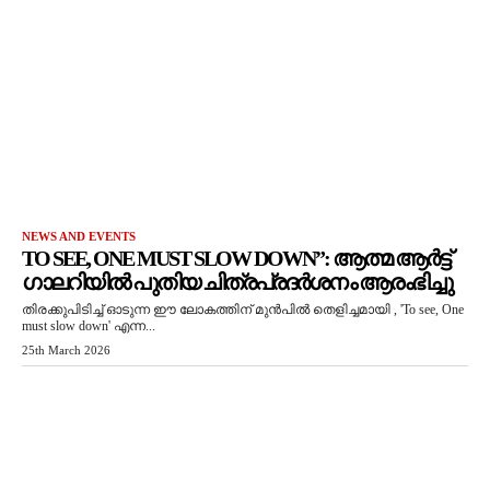
NEWS AND EVENTS
TO SEE, ONE MUST SLOW DOWN”: ആത്മ ആർട്ട്
ഗാലറിയിൽ പുതിയ ചിത്രപ്രദർശനം ആരംഭിച്ചു
തിരക്കുപിടിച്ച് ഓടുന്ന ഈ ലോകത്തിന് മുൻപിൽ തെളിച്ചമായി , 'To see, One
must slow down' എന്ന...
25th March 2026