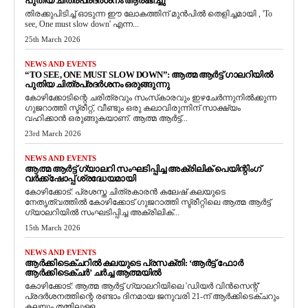
പുതിയ ചിത്രപ്രദർശനം ആരംഭിച്ചു
തിരക്കുപിടിച്ച് ഓടുന്ന ഈ ലോകത്തിന് മുൻപിൽ തെളിച്ചമായി , 'To
see, One must slow down' എന്ന...
25th March 2026
NEWS AND EVENTS
“TO SEE, ONE MUST SLOW DOWN”: ആത്മ ആർട്ട് ഗാലറിയിൽ
പുതിയ ചിത്രപ്രദർശനം ഒരുങ്ങുന്നു
കോഴിക്കോടിന്റെ ചരിത്രവും സംസ്‌കാരവും ഇഴചേർന്നുനിൽക്കുന്ന
ഗുജറാത്തി സ്ട്രീറ്റ്, വീണ്ടും ഒരു കലാവിരുന്നിന് സാക്ഷ്യം
വഹിക്കാൻ ഒരുങ്ങുകയാണ്. ആത്മ ആർട്ട്...
23rd March 2026
NEWS AND EVENTS
ആത്മ ആർട്ട് ഗ്യാലറി സംഘടിപ്പിച്ച അക്രിലിക് പെയിന്റിംഗ്
വർക്ക്‌ഷോപ്പ് ശ്രദ്ധേയമായി
കോഴിക്കോട്: പ്രശസ്ത ചിത്രകാരൻ കലേഷ് കലയുടെ
നേതൃത്വത്തിൽ കോഴിക്കോട് ഗുജറാത്തി സ്ട്രീറ്റിലെ ആത്മ ആർട്ട്
ഗ്യാലറിയിൽ സംഘടിപ്പിച്ച അക്രിലിക്...
15th March 2026
NEWS AND EVENTS
ആർക്കിടെക്ചറിൽ കലയുടെ പ്രസക്തി: ‘ആർട്ട് ഫോർ
ആർക്കിടെക്ചർ’ ചർച്ച ആത്മയിൽ
​കോഴിക്കോട്: ആത്മ ആർട്ട് ഗ്യാലറിയിലെ 'ഡിയർ വിൻസെന്റ്'
പ്രദർശനത്തിന്റെ രണ്ടാം ദിനമായ ജനുവരി 21-ന് ആർക്കിടെക്ചറും
കലയും തമ്മിലുള്ള...