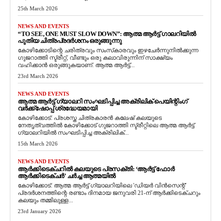
25th March 2026
NEWS AND EVENTS
“TO SEE, ONE MUST SLOW DOWN”: ആത്മ ആർട്ട് ഗാലറിയിൽ
പുതിയ ചിത്രപ്രദർശനം ഒരുങ്ങുന്നു
കോഴിക്കോടിന്റെ ചരിത്രവും സംസ്‌കാരവും ഇഴചേർന്നുനിൽക്കുന്ന
ഗുജറാത്തി സ്ട്രീറ്റ്, വീണ്ടും ഒരു കലാവിരുന്നിന് സാക്ഷ്യം
വഹിക്കാൻ ഒരുങ്ങുകയാണ്. ആത്മ ആർട്ട്...
23rd March 2026
NEWS AND EVENTS
ആത്മ ആർട്ട് ഗ്യാലറി സംഘടിപ്പിച്ച അക്രിലിക് പെയിന്റിംഗ്
വർക്ക്‌ഷോപ്പ് ശ്രദ്ധേയമായി
കോഴിക്കോട്: പ്രശസ്ത ചിത്രകാരൻ കലേഷ് കലയുടെ
നേതൃത്വത്തിൽ കോഴിക്കോട് ഗുജറാത്തി സ്ട്രീറ്റിലെ ആത്മ ആർട്ട്
ഗ്യാലറിയിൽ സംഘടിപ്പിച്ച അക്രിലിക്...
15th March 2026
NEWS AND EVENTS
ആർക്കിടെക്ചറിൽ കലയുടെ പ്രസക്തി: ‘ആർട്ട് ഫോർ
ആർക്കിടെക്ചർ’ ചർച്ച ആത്മയിൽ
​കോഴിക്കോട്: ആത്മ ആർട്ട് ഗ്യാലറിയിലെ 'ഡിയർ വിൻസെന്റ്'
പ്രദർശനത്തിന്റെ രണ്ടാം ദിനമായ ജനുവരി 21-ന് ആർക്കിടെക്ചറും
കലയും തമ്മിലുള്ള...
23rd January 2026