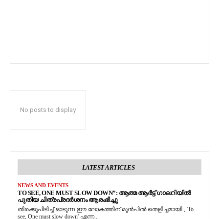
No posts to display
LATEST ARTICLES
NEWS AND EVENTS
TO SEE, ONE MUST SLOW DOWN”: ആത്മ ആർട്ട് ഗാലറിയിൽ
പുതിയ ചിത്രപ്രദർശനം ആരംഭിച്ചു
തിരക്കുപിടിച്ച് ഓടുന്ന ഈ ലോകത്തിന് മുൻപിൽ തെളിച്ചമായി , 'To
see, One must slow down' എന്ന...