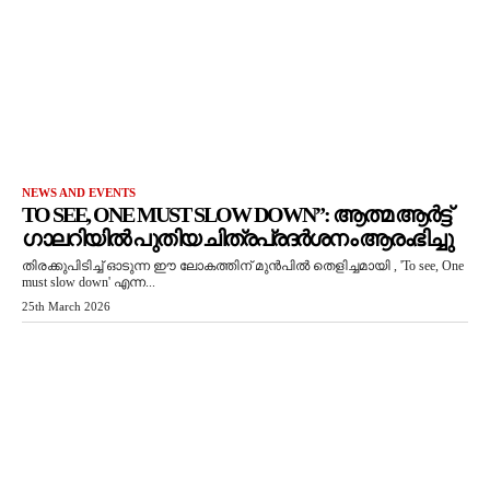
NEWS AND EVENTS
TO SEE, ONE MUST SLOW DOWN”: ആത്മ ആർട്ട്
ഗാലറിയിൽ പുതിയ ചിത്രപ്രദർശനം ആരംഭിച്ചു
തിരക്കുപിടിച്ച് ഓടുന്ന ഈ ലോകത്തിന് മുൻപിൽ തെളിച്ചമായി , 'To see, One
must slow down' എന്ന...
25th March 2026