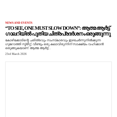
NEWS AND EVENTS
“TO SEE, ONE MUST SLOW DOWN”: ആത്മ ആർട്ട്
ഗാലറിയിൽ പുതിയ ചിത്രപ്രദർശനം ഒരുങ്ങുന്നു
കോഴിക്കോടിന്റെ ചരിത്രവും സംസ്‌കാരവും ഇഴചേർന്നുനിൽക്കുന്ന
ഗുജറാത്തി സ്ട്രീറ്റ്, വീണ്ടും ഒരു കലാവിരുന്നിന് സാക്ഷ്യം വഹിക്കാൻ
ഒരുങ്ങുകയാണ്. ആത്മ ആർട്ട്...
23rd March 2026