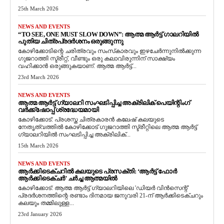
25th March 2026
NEWS AND EVENTS
“TO SEE, ONE MUST SLOW DOWN”: ആത്മ ആർട്ട് ഗാലറിയിൽ
പുതിയ ചിത്രപ്രദർശനം ഒരുങ്ങുന്നു
കോഴിക്കോടിന്റെ ചരിത്രവും സംസ്‌കാരവും ഇഴചേർന്നുനിൽക്കുന്ന
ഗുജറാത്തി സ്ട്രീറ്റ്, വീണ്ടും ഒരു കലാവിരുന്നിന് സാക്ഷ്യം
വഹിക്കാൻ ഒരുങ്ങുകയാണ്. ആത്മ ആർട്ട്...
23rd March 2026
NEWS AND EVENTS
ആത്മ ആർട്ട് ഗ്യാലറി സംഘടിപ്പിച്ച അക്രിലിക് പെയിന്റിംഗ്
വർക്ക്‌ഷോപ്പ് ശ്രദ്ധേയമായി
കോഴിക്കോട്: പ്രശസ്ത ചിത്രകാരൻ കലേഷ് കലയുടെ
നേതൃത്വത്തിൽ കോഴിക്കോട് ഗുജറാത്തി സ്ട്രീറ്റിലെ ആത്മ ആർട്ട്
ഗ്യാലറിയിൽ സംഘടിപ്പിച്ച അക്രിലിക്...
15th March 2026
NEWS AND EVENTS
ആർക്കിടെക്ചറിൽ കലയുടെ പ്രസക്തി: ‘ആർട്ട് ഫോർ
ആർക്കിടെക്ചർ’ ചർച്ച ആത്മയിൽ
​കോഴിക്കോട്: ആത്മ ആർട്ട് ഗ്യാലറിയിലെ 'ഡിയർ വിൻസെന്റ്'
പ്രദർശനത്തിന്റെ രണ്ടാം ദിനമായ ജനുവരി 21-ന് ആർക്കിടെക്ചറും
കലയും തമ്മിലുള്ള...
23rd January 2026