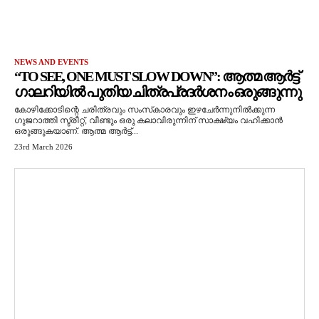
NEWS AND EVENTS
“TO SEE, ONE MUST SLOW DOWN”: ആത്മ ആർട്ട്
ഗാലറിയിൽ പുതിയ ചിത്രപ്രദർശനം ഒരുങ്ങുന്നു
കോഴിക്കോടിന്റെ ചരിത്രവും സംസ്‌കാരവും ഇഴചേർന്നുനിൽക്കുന്ന
ഗുജറാത്തി സ്ട്രീറ്റ്, വീണ്ടും ഒരു കലാവിരുന്നിന് സാക്ഷ്യം വഹിക്കാൻ
ഒരുങ്ങുകയാണ്. ആത്മ ആർട്ട്...
23rd March 2026