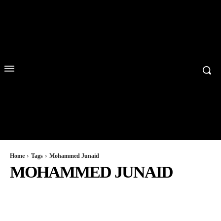
Home
Tags
Mohammed Junaid
MOHAMMED JUNAID