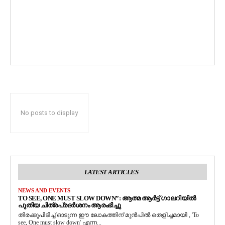
No posts to display
LATEST ARTICLES
NEWS AND EVENTS
TO SEE, ONE MUST SLOW DOWN”: ആത്മ ആർട്ട് ഗാലറിയിൽ
പുതിയ ചിത്രപ്രദർശനം ആരംഭിച്ചു
തിരക്കുപിടിച്ച് ഓടുന്ന ഈ ലോകത്തിന് മുൻപിൽ തെളിച്ചമായി , 'To
see, One must slow down' എന്ന...