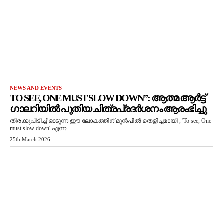
NEWS AND EVENTS
TO SEE, ONE MUST SLOW DOWN”: ആത്മ ആർട്ട്
ഗാലറിയിൽ പുതിയ ചിത്രപ്രദർശനം ആരംഭിച്ചു
തിരക്കുപിടിച്ച് ഓടുന്ന ഈ ലോകത്തിന് മുൻപിൽ തെളിച്ചമായി , 'To see, One
must slow down' എന്ന...
25th March 2026