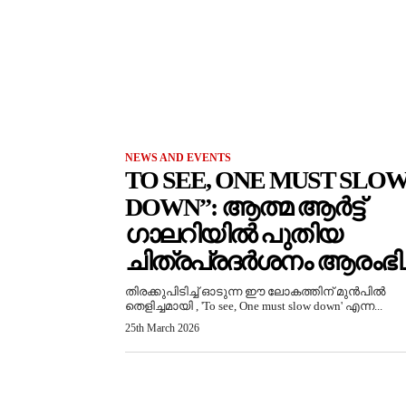
NEWS AND EVENTS
TO SEE, ONE MUST SLO
DOWN”: ആത്മ ആർട്ട്
ഗാലറിയിൽ പുതിയ
ചിത്രപ്രദർശനം ആരംഭിച്
തിരക്കുപിടിച്ച് ഓടുന്ന ഈ ലോകത്തിന് മുൻപിൽ
തെളിച്ചമായി , 'To see, One must slow down' എന്ന...
25th March 2026