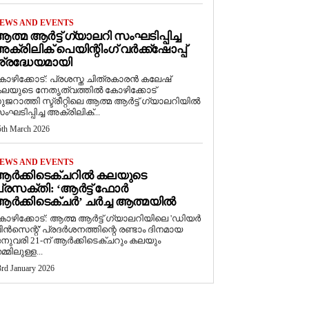
EWS AND EVENTS
ത്മ ആർട്ട് ഗ്യാലറി സംഘടിപ്പിച്ച
ക്രിലിക് പെയിന്റിംഗ് വർക്ക്‌ഷോപ്പ്
്രദ്ധേയമായി
ോഴിക്കോട്: പ്രശസ്ത ചിത്രകാരൻ കലേഷ്
ലയുടെ നേതൃത്വത്തിൽ കോഴിക്കോട്
ുജറാത്തി സ്ട്രീറ്റിലെ ആത്മ ആർട്ട് ഗ്യാലറിയിൽ
ംഘടിപ്പിച്ച അക്രിലിക്...
5th March 2026
EWS AND EVENTS
ആർക്കിടെക്ചറിൽ കലയുടെ
്രസക്തി: ‘ആർട്ട് ഫോർ
ർക്കിടെക്ചർ’ ചർച്ച ആത്മയിൽ
കോഴിക്കോട്: ആത്മ ആർട്ട് ഗ്യാലറിയിലെ 'ഡിയർ
ിൻസെന്റ്' പ്രദർശനത്തിന്റെ രണ്ടാം ദിനമായ
നുവരി 21-ന് ആർക്കിടെക്ചറും കലയും
മ്മിലുള്ള...
3rd January 2026