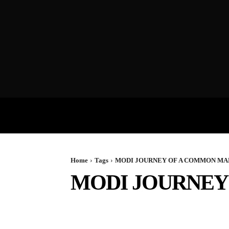
VIDEOS
P
Home
Tags
MODI JOURNEY OF A COMMON MA
MODI JOURNEY