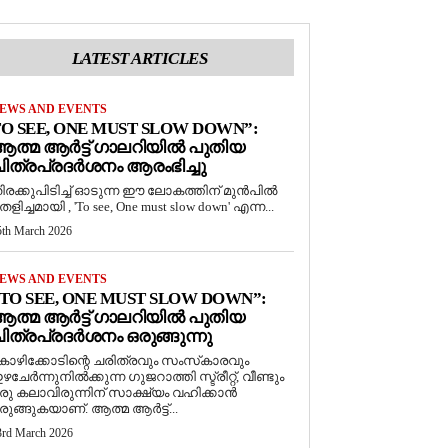
LATEST ARTICLES
EWS AND EVENTS
O SEE, ONE MUST SLOW DOWN”:
ത്മ ആർട്ട് ഗാലറിയിൽ പുതിയ
ിത്രപ്രദർശനം ആരംഭിച്ചു
ിരക്കുപിടിച്ച് ഓടുന്ന ഈ ലോകത്തിന് മുൻപിൽ
െളിച്ചമായി , 'To see, One must slow down' എന്ന...
5th March 2026
EWS AND EVENTS
TO SEE, ONE MUST SLOW DOWN”:
ത്മ ആർട്ട് ഗാലറിയിൽ പുതിയ
ിത്രപ്രദർശനം ഒരുങ്ങുന്നു
ോഴിക്കോടിന്റെ ചരിത്രവും സംസ്‌കാരവും
ഴചേർന്നുനിൽക്കുന്ന ഗുജറാത്തി സ്ട്രീറ്റ്, വീണ്ടും
രു കലാവിരുന്നിന് സാക്ഷ്യം വഹിക്കാൻ
രുങ്ങുകയാണ്. ആത്മ ആർട്ട്...
3rd March 2026