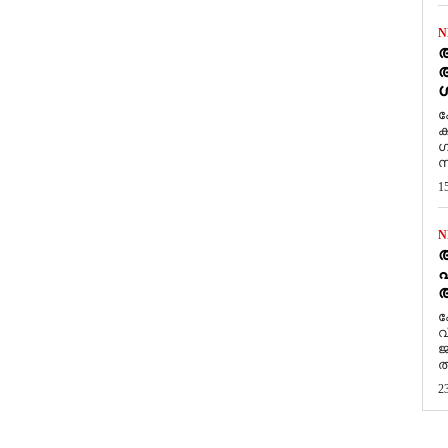
N
ആ
അ
ശ
ക
ക
ഗ
സ
1
N
പ
ആ
​
വ
ജ
ത
2