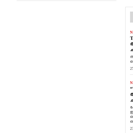
N
T
ആ
ച
ത
ത
2
N
“
ആ
ച
ക
ഇ
ഒ
ഒ
2