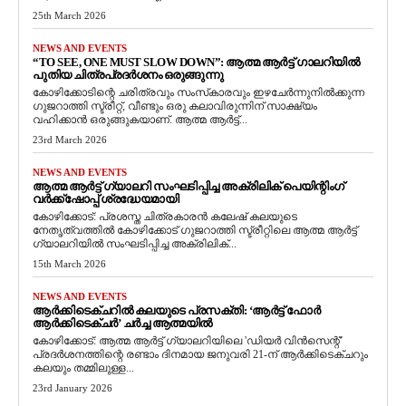
25th March 2026
NEWS AND EVENTS
“TO SEE, ONE MUST SLOW DOWN”: ആത്മ ആർട്ട് ഗാലറിയിൽ
പുതിയ ചിത്രപ്രദർശനം ഒരുങ്ങുന്നു
കോഴിക്കോടിന്റെ ചരിത്രവും സംസ്‌കാരവും ഇഴചേർന്നുനിൽക്കുന്ന
ഗുജറാത്തി സ്ട്രീറ്റ്, വീണ്ടും ഒരു കലാവിരുന്നിന് സാക്ഷ്യം
വഹിക്കാൻ ഒരുങ്ങുകയാണ്. ആത്മ ആർട്ട്...
23rd March 2026
NEWS AND EVENTS
ആത്മ ആർട്ട് ഗ്യാലറി സംഘടിപ്പിച്ച അക്രിലിക് പെയിന്റിംഗ്
വർക്ക്‌ഷോപ്പ് ശ്രദ്ധേയമായി
കോഴിക്കോട്: പ്രശസ്ത ചിത്രകാരൻ കലേഷ് കലയുടെ
നേതൃത്വത്തിൽ കോഴിക്കോട് ഗുജറാത്തി സ്ട്രീറ്റിലെ ആത്മ ആർട്ട്
ഗ്യാലറിയിൽ സംഘടിപ്പിച്ച അക്രിലിക്...
15th March 2026
NEWS AND EVENTS
ആർക്കിടെക്ചറിൽ കലയുടെ പ്രസക്തി: ‘ആർട്ട് ഫോർ
ആർക്കിടെക്ചർ’ ചർച്ച ആത്മയിൽ
​കോഴിക്കോട്: ആത്മ ആർട്ട് ഗ്യാലറിയിലെ 'ഡിയർ വിൻസെന്റ്'
പ്രദർശനത്തിന്റെ രണ്ടാം ദിനമായ ജനുവരി 21-ന് ആർക്കിടെക്ചറും
കലയും തമ്മിലുള്ള...
23rd January 2026