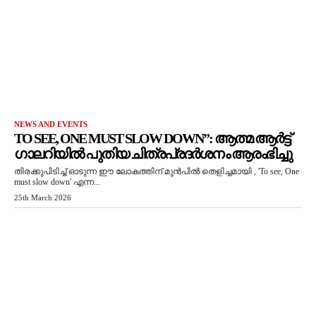
NEWS AND EVENTS
TO SEE, ONE MUST SLOW DOWN”: ആത്മ ആർട്ട്
ഗാലറിയിൽ പുതിയ ചിത്രപ്രദർശനം ആരംഭിച്ചു
തിരക്കുപിടിച്ച് ഓടുന്ന ഈ ലോകത്തിന് മുൻപിൽ തെളിച്ചമായി , 'To see, One
must slow down' എന്ന...
25th March 2026