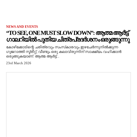
NEWS AND EVENTS
“TO SEE, ONE MUST SLOW DOWN”: ആത്മ ആർട്ട്
ഗാലറിയിൽ പുതിയ ചിത്രപ്രദർശനം ഒരുങ്ങുന്നു
കോഴിക്കോടിന്റെ ചരിത്രവും സംസ്‌കാരവും ഇഴചേർന്നുനിൽക്കുന്ന
ഗുജറാത്തി സ്ട്രീറ്റ്, വീണ്ടും ഒരു കലാവിരുന്നിന് സാക്ഷ്യം വഹിക്കാൻ
ഒരുങ്ങുകയാണ്. ആത്മ ആർട്ട്...
23rd March 2026