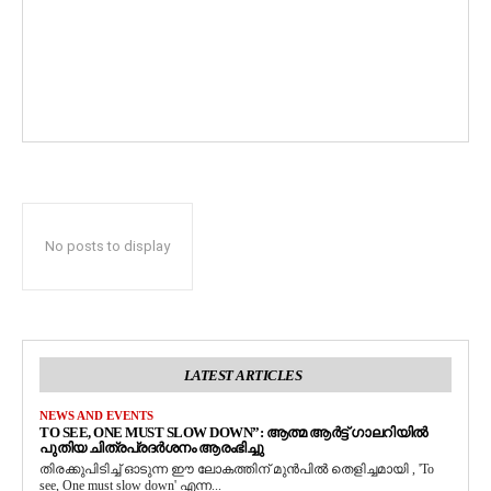
No posts to display
LATEST ARTICLES
NEWS AND EVENTS
TO SEE, ONE MUST SLOW DOWN”: ആത്മ ആർട്ട് ഗാലറിയിൽ
പുതിയ ചിത്രപ്രദർശനം ആരംഭിച്ചു
തിരക്കുപിടിച്ച് ഓടുന്ന ഈ ലോകത്തിന് മുൻപിൽ തെളിച്ചമായി , 'To
see, One must slow down' എന്ന...