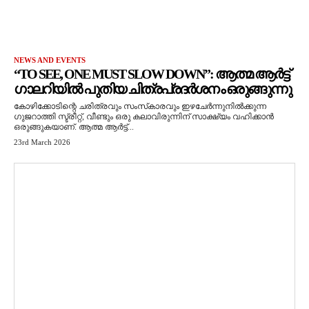
NEWS AND EVENTS
“TO SEE, ONE MUST SLOW DOWN”: ആത്മ ആർട്ട്
ഗാലറിയിൽ പുതിയ ചിത്രപ്രദർശനം ഒരുങ്ങുന്നു
കോഴിക്കോടിന്റെ ചരിത്രവും സംസ്‌കാരവും ഇഴചേർന്നുനിൽക്കുന്ന
ഗുജറാത്തി സ്ട്രീറ്റ്, വീണ്ടും ഒരു കലാവിരുന്നിന് സാക്ഷ്യം വഹിക്കാൻ
ഒരുങ്ങുകയാണ്. ആത്മ ആർട്ട്...
23rd March 2026