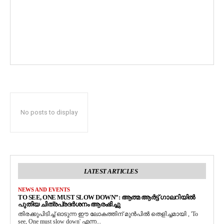
No posts to display
LATEST ARTICLES
NEWS AND EVENTS
TO SEE, ONE MUST SLOW DOWN”: ആത്മ ആർട്ട് ഗാലറിയിൽ
പുതിയ ചിത്രപ്രദർശനം ആരംഭിച്ചു
തിരക്കുപിടിച്ച് ഓടുന്ന ഈ ലോകത്തിന് മുൻപിൽ തെളിച്ചമായി , 'To
see, One must slow down' എന്ന...