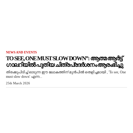
NEWS AND EVENTS
TO SEE, ONE MUST SLOW DOWN”: ആത്മ ആർട്ട്
ഗാലറിയിൽ പുതിയ ചിത്രപ്രദർശനം ആരംഭിച്ചു
തിരക്കുപിടിച്ച് ഓടുന്ന ഈ ലോകത്തിന് മുൻപിൽ തെളിച്ചമായി , 'To see, One
must slow down' എന്ന...
25th March 2026