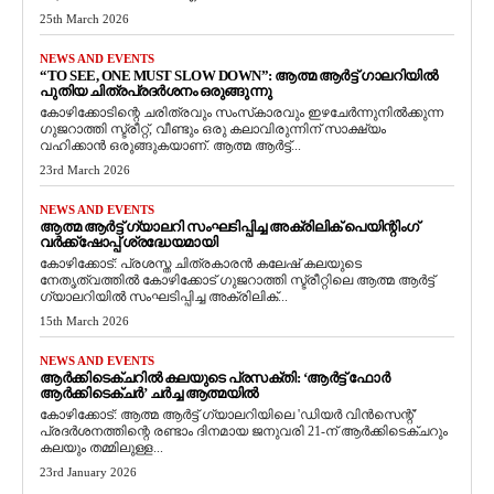
25th March 2026
NEWS AND EVENTS
“TO SEE, ONE MUST SLOW DOWN”: ആത്മ ആർട്ട് ഗാലറിയിൽ
പുതിയ ചിത്രപ്രദർശനം ഒരുങ്ങുന്നു
കോഴിക്കോടിന്റെ ചരിത്രവും സംസ്‌കാരവും ഇഴചേർന്നുനിൽക്കുന്ന
ഗുജറാത്തി സ്ട്രീറ്റ്, വീണ്ടും ഒരു കലാവിരുന്നിന് സാക്ഷ്യം
വഹിക്കാൻ ഒരുങ്ങുകയാണ്. ആത്മ ആർട്ട്...
23rd March 2026
NEWS AND EVENTS
ആത്മ ആർട്ട് ഗ്യാലറി സംഘടിപ്പിച്ച അക്രിലിക് പെയിന്റിംഗ്
വർക്ക്‌ഷോപ്പ് ശ്രദ്ധേയമായി
കോഴിക്കോട്: പ്രശസ്ത ചിത്രകാരൻ കലേഷ് കലയുടെ
നേതൃത്വത്തിൽ കോഴിക്കോട് ഗുജറാത്തി സ്ട്രീറ്റിലെ ആത്മ ആർട്ട്
ഗ്യാലറിയിൽ സംഘടിപ്പിച്ച അക്രിലിക്...
15th March 2026
NEWS AND EVENTS
ആർക്കിടെക്ചറിൽ കലയുടെ പ്രസക്തി: ‘ആർട്ട് ഫോർ
ആർക്കിടെക്ചർ’ ചർച്ച ആത്മയിൽ
​കോഴിക്കോട്: ആത്മ ആർട്ട് ഗ്യാലറിയിലെ 'ഡിയർ വിൻസെന്റ്'
പ്രദർശനത്തിന്റെ രണ്ടാം ദിനമായ ജനുവരി 21-ന് ആർക്കിടെക്ചറും
കലയും തമ്മിലുള്ള...
23rd January 2026