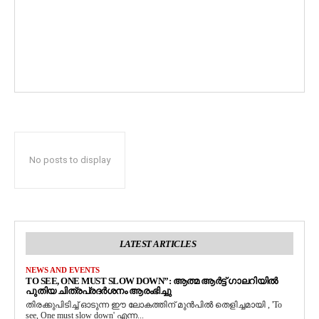
No posts to display
LATEST ARTICLES
NEWS AND EVENTS
TO SEE, ONE MUST SLOW DOWN”: ആത്മ ആർട്ട് ഗാലറിയിൽ
പുതിയ ചിത്രപ്രദർശനം ആരംഭിച്ചു
തിരക്കുപിടിച്ച് ഓടുന്ന ഈ ലോകത്തിന് മുൻപിൽ തെളിച്ചമായി , 'To
see, One must slow down' എന്ന...