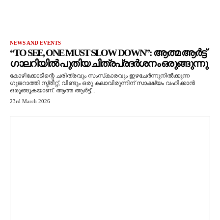
NEWS AND EVENTS
“TO SEE, ONE MUST SLOW DOWN”: ആത്മ ആർട്ട്
ഗാലറിയിൽ പുതിയ ചിത്രപ്രദർശനം ഒരുങ്ങുന്നു
കോഴിക്കോടിന്റെ ചരിത്രവും സംസ്‌കാരവും ഇഴചേർന്നുനിൽക്കുന്ന
ഗുജറാത്തി സ്ട്രീറ്റ്, വീണ്ടും ഒരു കലാവിരുന്നിന് സാക്ഷ്യം വഹിക്കാൻ
ഒരുങ്ങുകയാണ്. ആത്മ ആർട്ട്...
23rd March 2026