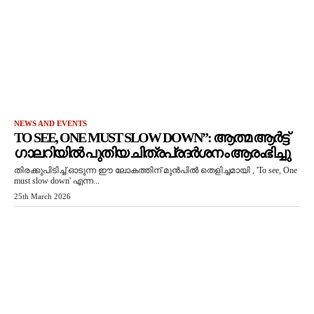
NEWS AND EVENTS
TO SEE, ONE MUST SLOW DOWN”: ആത്മ ആർട്ട്
ഗാലറിയിൽ പുതിയ ചിത്രപ്രദർശനം ആരംഭിച്ചു
തിരക്കുപിടിച്ച് ഓടുന്ന ഈ ലോകത്തിന് മുൻപിൽ തെളിച്ചമായി , 'To see, One
must slow down' എന്ന...
25th March 2026