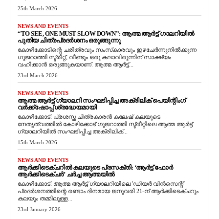
25th March 2026
NEWS AND EVENTS
“TO SEE, ONE MUST SLOW DOWN”: ആത്മ ആർട്ട് ഗാലറിയിൽ
പുതിയ ചിത്രപ്രദർശനം ഒരുങ്ങുന്നു
കോഴിക്കോടിന്റെ ചരിത്രവും സംസ്‌കാരവും ഇഴചേർന്നുനിൽക്കുന്ന
ഗുജറാത്തി സ്ട്രീറ്റ്, വീണ്ടും ഒരു കലാവിരുന്നിന് സാക്ഷ്യം
വഹിക്കാൻ ഒരുങ്ങുകയാണ്. ആത്മ ആർട്ട്...
23rd March 2026
NEWS AND EVENTS
ആത്മ ആർട്ട് ഗ്യാലറി സംഘടിപ്പിച്ച അക്രിലിക് പെയിന്റിംഗ്
വർക്ക്‌ഷോപ്പ് ശ്രദ്ധേയമായി
കോഴിക്കോട്: പ്രശസ്ത ചിത്രകാരൻ കലേഷ് കലയുടെ
നേതൃത്വത്തിൽ കോഴിക്കോട് ഗുജറാത്തി സ്ട്രീറ്റിലെ ആത്മ ആർട്ട്
ഗ്യാലറിയിൽ സംഘടിപ്പിച്ച അക്രിലിക്...
15th March 2026
NEWS AND EVENTS
ആർക്കിടെക്ചറിൽ കലയുടെ പ്രസക്തി: ‘ആർട്ട് ഫോർ
ആർക്കിടെക്ചർ’ ചർച്ച ആത്മയിൽ
​കോഴിക്കോട്: ആത്മ ആർട്ട് ഗ്യാലറിയിലെ 'ഡിയർ വിൻസെന്റ്'
പ്രദർശനത്തിന്റെ രണ്ടാം ദിനമായ ജനുവരി 21-ന് ആർക്കിടെക്ചറും
കലയും തമ്മിലുള്ള...
23rd January 2026