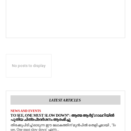
No posts to display
LATEST ARTICLES
NEWS AND EVENTS
TO SEE, ONE MUST SLOW DOWN”: ആത്മ ആർട്ട് ഗാലറിയിൽ
പുതിയ ചിത്രപ്രദർശനം ആരംഭിച്ചു
തിരക്കുപിടിച്ച് ഓടുന്ന ഈ ലോകത്തിന് മുൻപിൽ തെളിച്ചമായി , 'To
see, One must slow down' എന്ന...