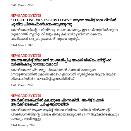
25th March 2026
NEWS AND EVENTS
“TO SEE, ONE MUST SLOW DOWN”: ആത്മ ആർട്ട് ഗാലറിയിൽ
പുതിയ ചിത്രപ്രദർശനം ഒരുങ്ങുന്നു
കോഴിക്കോടിന്റെ ചരിത്രവും സംസ്‌കാരവും ഇഴചേർന്നുനിൽക്കുന്ന
ഗുജറാത്തി സ്ട്രീറ്റ്, വീണ്ടും ഒരു കലാവിരുന്നിന് സാക്ഷ്യം
വഹിക്കാൻ ഒരുങ്ങുകയാണ്. ആത്മ ആർട്ട്...
23rd March 2026
NEWS AND EVENTS
ആത്മ ആർട്ട് ഗ്യാലറി സംഘടിപ്പിച്ച അക്രിലിക് പെയിന്റിംഗ്
വർക്ക്‌ഷോപ്പ് ശ്രദ്ധേയമായി
കോഴിക്കോട്: പ്രശസ്ത ചിത്രകാരൻ കലേഷ് കലയുടെ
നേതൃത്വത്തിൽ കോഴിക്കോട് ഗുജറാത്തി സ്ട്രീറ്റിലെ ആത്മ ആർട്ട്
ഗ്യാലറിയിൽ സംഘടിപ്പിച്ച അക്രിലിക്...
15th March 2026
NEWS AND EVENTS
ആർക്കിടെക്ചറിൽ കലയുടെ പ്രസക്തി: ‘ആർട്ട് ഫോർ
ആർക്കിടെക്ചർ’ ചർച്ച ആത്മയിൽ
​കോഴിക്കോട്: ആത്മ ആർട്ട് ഗ്യാലറിയിലെ 'ഡിയർ വിൻസെന്റ്'
പ്രദർശനത്തിന്റെ രണ്ടാം ദിനമായ ജനുവരി 21-ന് ആർക്കിടെക്ചറും
കലയും തമ്മിലുള്ള...
23rd January 2026