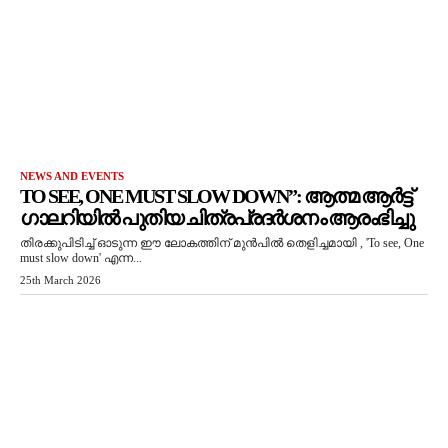
NEWS AND EVENTS
TO SEE, ONE MUST SLOW DOWN”: ആത്മ ആർട്ട്
ഗാലറിയിൽ പുതിയ ചിത്രപ്രദർശനം ആരംഭിച്ചു
തിരക്കുപിടിച്ച് ഓടുന്ന ഈ ലോകത്തിന് മുൻപിൽ തെളിച്ചമായി , 'To see, One
must slow down' എന്ന...
25th March 2026