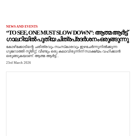
NEWS AND EVENTS
“TO SEE, ONE MUST SLOW DOWN”: ആത്മ ആർട്ട്
ഗാലറിയിൽ പുതിയ ചിത്രപ്രദർശനം ഒരുങ്ങുന്നു
കോഴിക്കോടിന്റെ ചരിത്രവും സംസ്‌കാരവും ഇഴചേർന്നുനിൽക്കുന്ന
ഗുജറാത്തി സ്ട്രീറ്റ്, വീണ്ടും ഒരു കലാവിരുന്നിന് സാക്ഷ്യം വഹിക്കാൻ
ഒരുങ്ങുകയാണ്. ആത്മ ആർട്ട്...
23rd March 2026