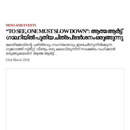
NEWS AND EVENTS
“TO SEE, ONE MUST SLOW DOWN”: ആത്മ ആർട്ട്
ഗാലറിയിൽ പുതിയ ചിത്രപ്രദർശനം ഒരുങ്ങുന്നു
കോഴിക്കോടിന്റെ ചരിത്രവും സംസ്‌കാരവും ഇഴചേർന്നുനിൽക്കുന്ന
ഗുജറാത്തി സ്ട്രീറ്റ്, വീണ്ടും ഒരു കലാവിരുന്നിന് സാക്ഷ്യം വഹിക്കാൻ
ഒരുങ്ങുകയാണ്. ആത്മ ആർട്ട്...
23rd March 2026