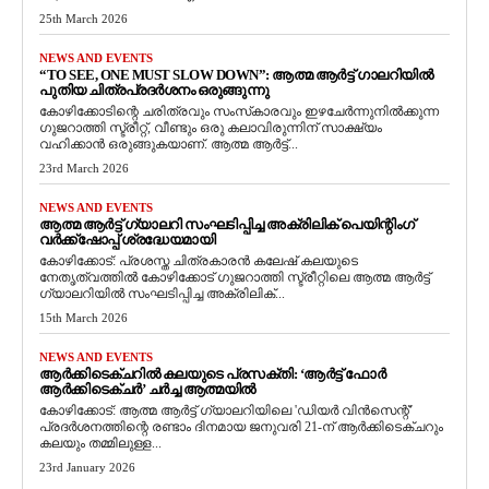
25th March 2026
NEWS AND EVENTS
“TO SEE, ONE MUST SLOW DOWN”: ആത്മ ആർട്ട് ഗാലറിയിൽ
പുതിയ ചിത്രപ്രദർശനം ഒരുങ്ങുന്നു
കോഴിക്കോടിന്റെ ചരിത്രവും സംസ്‌കാരവും ഇഴചേർന്നുനിൽക്കുന്ന
ഗുജറാത്തി സ്ട്രീറ്റ്, വീണ്ടും ഒരു കലാവിരുന്നിന് സാക്ഷ്യം
വഹിക്കാൻ ഒരുങ്ങുകയാണ്. ആത്മ ആർട്ട്...
23rd March 2026
NEWS AND EVENTS
ആത്മ ആർട്ട് ഗ്യാലറി സംഘടിപ്പിച്ച അക്രിലിക് പെയിന്റിംഗ്
വർക്ക്‌ഷോപ്പ് ശ്രദ്ധേയമായി
കോഴിക്കോട്: പ്രശസ്ത ചിത്രകാരൻ കലേഷ് കലയുടെ
നേതൃത്വത്തിൽ കോഴിക്കോട് ഗുജറാത്തി സ്ട്രീറ്റിലെ ആത്മ ആർട്ട്
ഗ്യാലറിയിൽ സംഘടിപ്പിച്ച അക്രിലിക്...
15th March 2026
NEWS AND EVENTS
ആർക്കിടെക്ചറിൽ കലയുടെ പ്രസക്തി: ‘ആർട്ട് ഫോർ
ആർക്കിടെക്ചർ’ ചർച്ച ആത്മയിൽ
​കോഴിക്കോട്: ആത്മ ആർട്ട് ഗ്യാലറിയിലെ 'ഡിയർ വിൻസെന്റ്'
പ്രദർശനത്തിന്റെ രണ്ടാം ദിനമായ ജനുവരി 21-ന് ആർക്കിടെക്ചറും
കലയും തമ്മിലുള്ള...
23rd January 2026