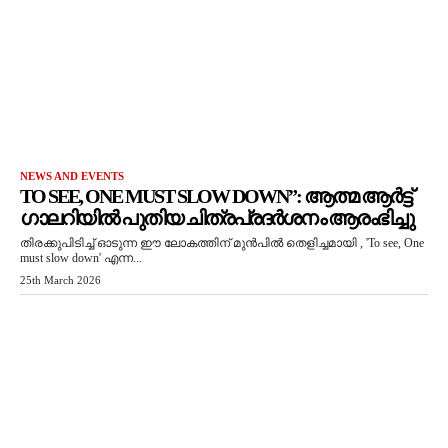
NEWS AND EVENTS
TO SEE, ONE MUST SLOW DOWN”: ആത്മ ആർട്ട്
ഗാലറിയിൽ പുതിയ ചിത്രപ്രദർശനം ആരംഭിച്ചു
തിരക്കുപിടിച്ച് ഓടുന്ന ഈ ലോകത്തിന് മുൻപിൽ തെളിച്ചമായി , 'To see, One
must slow down' എന്ന...
25th March 2026