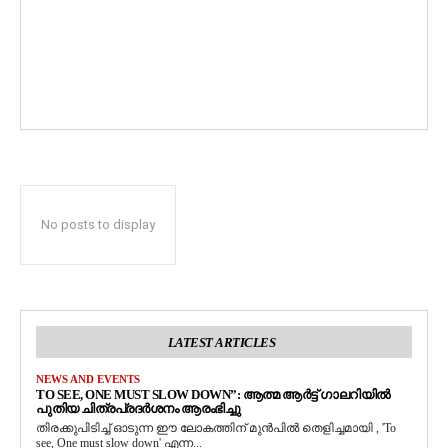
No posts to display
LATEST ARTICLES
NEWS AND EVENTS
TO SEE, ONE MUST SLOW DOWN”: ആത്മ ആർട്ട് ഗാലറിയിൽ
പുതിയ ചിത്രപ്രദർശനം ആരംഭിച്ചു
തിരക്കുപിടിച്ച് ഓടുന്ന ഈ ലോകത്തിന് മുൻപിൽ തെളിച്ചമായി , 'To
see, One must slow down' എന്ന...