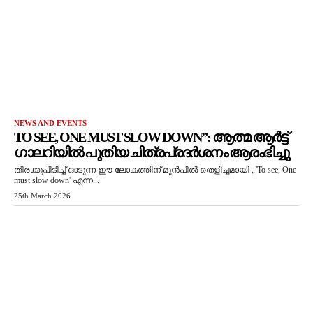
NEWS AND EVENTS
TO SEE, ONE MUST SLOW DOWN”: ആത്മ ആർട്ട്
ഗാലറിയിൽ പുതിയ ചിത്രപ്രദർശനം ആരംഭിച്ചു
തിരക്കുപിടിച്ച് ഓടുന്ന ഈ ലോകത്തിന് മുൻപിൽ തെളിച്ചമായി , 'To see, One
must slow down' എന്ന...
25th March 2026