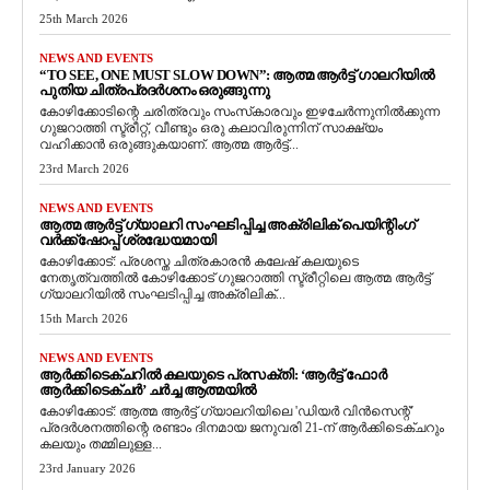
25th March 2026
NEWS AND EVENTS
“TO SEE, ONE MUST SLOW DOWN”: ആത്മ ആർട്ട് ഗാലറിയിൽ
പുതിയ ചിത്രപ്രദർശനം ഒരുങ്ങുന്നു
കോഴിക്കോടിന്റെ ചരിത്രവും സംസ്‌കാരവും ഇഴചേർന്നുനിൽക്കുന്ന
ഗുജറാത്തി സ്ട്രീറ്റ്, വീണ്ടും ഒരു കലാവിരുന്നിന് സാക്ഷ്യം
വഹിക്കാൻ ഒരുങ്ങുകയാണ്. ആത്മ ആർട്ട്...
23rd March 2026
NEWS AND EVENTS
ആത്മ ആർട്ട് ഗ്യാലറി സംഘടിപ്പിച്ച അക്രിലിക് പെയിന്റിംഗ്
വർക്ക്‌ഷോപ്പ് ശ്രദ്ധേയമായി
കോഴിക്കോട്: പ്രശസ്ത ചിത്രകാരൻ കലേഷ് കലയുടെ
നേതൃത്വത്തിൽ കോഴിക്കോട് ഗുജറാത്തി സ്ട്രീറ്റിലെ ആത്മ ആർട്ട്
ഗ്യാലറിയിൽ സംഘടിപ്പിച്ച അക്രിലിക്...
15th March 2026
NEWS AND EVENTS
ആർക്കിടെക്ചറിൽ കലയുടെ പ്രസക്തി: ‘ആർട്ട് ഫോർ
ആർക്കിടെക്ചർ’ ചർച്ച ആത്മയിൽ
​കോഴിക്കോട്: ആത്മ ആർട്ട് ഗ്യാലറിയിലെ 'ഡിയർ വിൻസെന്റ്'
പ്രദർശനത്തിന്റെ രണ്ടാം ദിനമായ ജനുവരി 21-ന് ആർക്കിടെക്ചറും
കലയും തമ്മിലുള്ള...
23rd January 2026