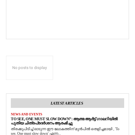
No posts to display
LATEST ARTICLES
NEWS AND EVENTS
TO SEE, ONE MUST SLOW DOWN”: ആത്മ ആർട്ട് ഗാലറിയിൽ
പുതിയ ചിത്രപ്രദർശനം ആരംഭിച്ചു
തിരക്കുപിടിച്ച് ഓടുന്ന ഈ ലോകത്തിന് മുൻപിൽ തെളിച്ചമായി , 'To
see, One must slow down' എന്ന...