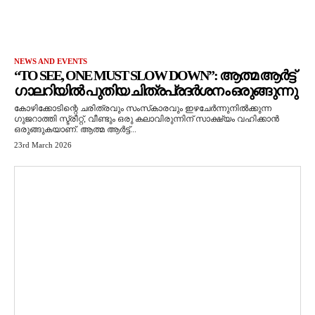
NEWS AND EVENTS
“TO SEE, ONE MUST SLOW DOWN”: ആത്മ ആർട്ട്
ഗാലറിയിൽ പുതിയ ചിത്രപ്രദർശനം ഒരുങ്ങുന്നു
കോഴിക്കോടിന്റെ ചരിത്രവും സംസ്‌കാരവും ഇഴചേർന്നുനിൽക്കുന്ന
ഗുജറാത്തി സ്ട്രീറ്റ്, വീണ്ടും ഒരു കലാവിരുന്നിന് സാക്ഷ്യം വഹിക്കാൻ
ഒരുങ്ങുകയാണ്. ആത്മ ആർട്ട്...
23rd March 2026