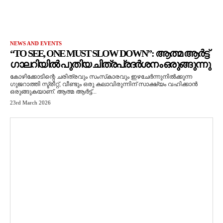
NEWS AND EVENTS
“TO SEE, ONE MUST SLOW DOWN”: ആത്മ ആർട്ട്
ഗാലറിയിൽ പുതിയ ചിത്രപ്രദർശനം ഒരുങ്ങുന്നു
കോഴിക്കോടിന്റെ ചരിത്രവും സംസ്‌കാരവും ഇഴചേർന്നുനിൽക്കുന്ന
ഗുജറാത്തി സ്ട്രീറ്റ്, വീണ്ടും ഒരു കലാവിരുന്നിന് സാക്ഷ്യം വഹിക്കാൻ
ഒരുങ്ങുകയാണ്. ആത്മ ആർട്ട്...
23rd March 2026