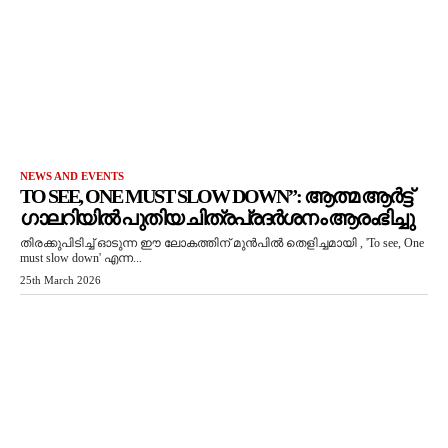
NEWS AND EVENTS
TO SEE, ONE MUST SLOW DOWN”: ആത്മ ആർട്ട്
ഗാലറിയിൽ പുതിയ ചിത്രപ്രദർശനം ആരംഭിച്ചു
തിരക്കുപിടിച്ച് ഓടുന്ന ഈ ലോകത്തിന് മുൻപിൽ തെളിച്ചമായി , 'To see, One
must slow down' എന്ന...
25th March 2026