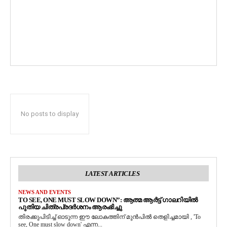
No posts to display
LATEST ARTICLES
NEWS AND EVENTS
TO SEE, ONE MUST SLOW DOWN”: ആത്മ ആർട്ട് ഗാലറിയിൽ
പുതിയ ചിത്രപ്രദർശനം ആരംഭിച്ചു
തിരക്കുപിടിച്ച് ഓടുന്ന ഈ ലോകത്തിന് മുൻപിൽ തെളിച്ചമായി , 'To
see, One must slow down' എന്ന...