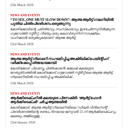
25th March 2026
NEWS AND EVENTS
“TO SEE, ONE MUST SLOW DOWN”: ആത്മ ആർട്ട് ഗാലറിയിൽ
പുതിയ ചിത്രപ്രദർശനം ഒരുങ്ങുന്നു
കോഴിക്കോടിന്റെ ചരിത്രവും സംസ്‌കാരവും ഇഴചേർന്നുനിൽക്കുന്ന
ഗുജറാത്തി സ്ട്രീറ്റ്, വീണ്ടും ഒരു കലാവിരുന്നിന് സാക്ഷ്യം
വഹിക്കാൻ ഒരുങ്ങുകയാണ്. ആത്മ ആർട്ട്...
23rd March 2026
NEWS AND EVENTS
ആത്മ ആർട്ട് ഗ്യാലറി സംഘടിപ്പിച്ച അക്രിലിക് പെയിന്റിംഗ്
വർക്ക്‌ഷോപ്പ് ശ്രദ്ധേയമായി
കോഴിക്കോട്: പ്രശസ്ത ചിത്രകാരൻ കലേഷ് കലയുടെ
നേതൃത്വത്തിൽ കോഴിക്കോട് ഗുജറാത്തി സ്ട്രീറ്റിലെ ആത്മ ആർട്ട്
ഗ്യാലറിയിൽ സംഘടിപ്പിച്ച അക്രിലിക്...
15th March 2026
NEWS AND EVENTS
ആർക്കിടെക്ചറിൽ കലയുടെ പ്രസക്തി: ‘ആർട്ട് ഫോർ
ആർക്കിടെക്ചർ’ ചർച്ച ആത്മയിൽ
​കോഴിക്കോട്: ആത്മ ആർട്ട് ഗ്യാലറിയിലെ 'ഡിയർ വിൻസെന്റ്'
പ്രദർശനത്തിന്റെ രണ്ടാം ദിനമായ ജനുവരി 21-ന് ആർക്കിടെക്ചറും
കലയും തമ്മിലുള്ള...
23rd January 2026