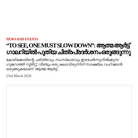
NEWS AND EVENTS
“TO SEE, ONE MUST SLOW DOWN”: ആത്മ ആർട്ട്
ഗാലറിയിൽ പുതിയ ചിത്രപ്രദർശനം ഒരുങ്ങുന്നു
കോഴിക്കോടിന്റെ ചരിത്രവും സംസ്‌കാരവും ഇഴചേർന്നുനിൽക്കുന്ന
ഗുജറാത്തി സ്ട്രീറ്റ്, വീണ്ടും ഒരു കലാവിരുന്നിന് സാക്ഷ്യം വഹിക്കാൻ
ഒരുങ്ങുകയാണ്. ആത്മ ആർട്ട്...
23rd March 2026