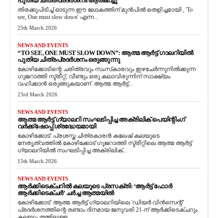
പുതിയ ചിത്രപ്രദർശനം ആരംഭിച്ചു
തിരക്കുപിടിച്ച് ഓടുന്ന ഈ ലോകത്തിന് മുൻപിൽ തെളിച്ചമായി , 'To
see, One must slow down' എന്ന...
25th March 2026
NEWS AND EVENTS
“TO SEE, ONE MUST SLOW DOWN”: ആത്മ ആർട്ട് ഗാലറിയിൽ
പുതിയ ചിത്രപ്രദർശനം ഒരുങ്ങുന്നു
കോഴിക്കോടിന്റെ ചരിത്രവും സംസ്‌കാരവും ഇഴചേർന്നുനിൽക്കുന്ന
ഗുജറാത്തി സ്ട്രീറ്റ്, വീണ്ടും ഒരു കലാവിരുന്നിന് സാക്ഷ്യം
വഹിക്കാൻ ഒരുങ്ങുകയാണ്. ആത്മ ആർട്ട്...
23rd March 2026
NEWS AND EVENTS
ആത്മ ആർട്ട് ഗ്യാലറി സംഘടിപ്പിച്ച അക്രിലിക് പെയിന്റിംഗ്
വർക്ക്‌ഷോപ്പ് ശ്രദ്ധേയമായി
കോഴിക്കോട്: പ്രശസ്ത ചിത്രകാരൻ കലേഷ് കലയുടെ
നേതൃത്വത്തിൽ കോഴിക്കോട് ഗുജറാത്തി സ്ട്രീറ്റിലെ ആത്മ ആർട്ട്
ഗ്യാലറിയിൽ സംഘടിപ്പിച്ച അക്രിലിക്...
15th March 2026
NEWS AND EVENTS
ആർക്കിടെക്ചറിൽ കലയുടെ പ്രസക്തി: ‘ആർട്ട് ഫോർ
ആർക്കിടെക്ചർ’ ചർച്ച ആത്മയിൽ
​കോഴിക്കോട്: ആത്മ ആർട്ട് ഗ്യാലറിയിലെ 'ഡിയർ വിൻസെന്റ്'
പ്രദർശനത്തിന്റെ രണ്ടാം ദിനമായ ജനുവരി 21-ന് ആർക്കിടെക്ചറും
കലയും തമ്മിലുള്ള...