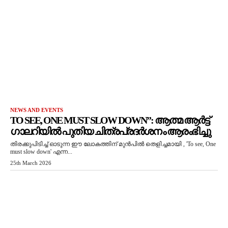
NEWS AND EVENTS
TO SEE, ONE MUST SLOW DOWN”: ആത്മ ആർട്ട്
ഗാലറിയിൽ പുതിയ ചിത്രപ്രദർശനം ആരംഭിച്ചു
തിരക്കുപിടിച്ച് ഓടുന്ന ഈ ലോകത്തിന് മുൻപിൽ തെളിച്ചമായി , 'To see, One
must slow down' എന്ന...
25th March 2026