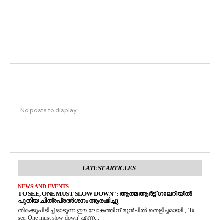
No posts to display
LATEST ARTICLES
NEWS AND EVENTS
TO SEE, ONE MUST SLOW DOWN”: ആത്മ ആർട്ട് ഗാലറിയിൽ
പുതിയ ചിത്രപ്രദർശനം ആരംഭിച്ചു
തിരക്കുപിടിച്ച് ഓടുന്ന ഈ ലോകത്തിന് മുൻപിൽ തെളിച്ചമായി , 'To
see, One must slow down' എന്ന...