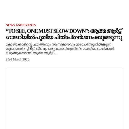
NEWS AND EVENTS
“TO SEE, ONE MUST SLOW DOWN”: ആത്മ ആർട്ട്
ഗാലറിയിൽ പുതിയ ചിത്രപ്രദർശനം ഒരുങ്ങുന്നു
കോഴിക്കോടിന്റെ ചരിത്രവും സംസ്‌കാരവും ഇഴചേർന്നുനിൽക്കുന്ന
ഗുജറാത്തി സ്ട്രീറ്റ്, വീണ്ടും ഒരു കലാവിരുന്നിന് സാക്ഷ്യം വഹിക്കാൻ
ഒരുങ്ങുകയാണ്. ആത്മ ആർട്ട്...
23rd March 2026