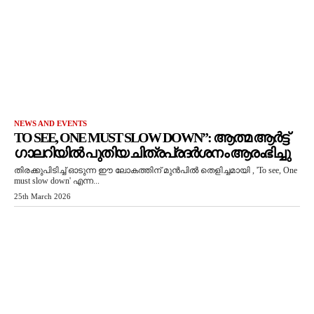
NEWS AND EVENTS
TO SEE, ONE MUST SLOW DOWN”: ആത്മ ആർട്ട്
ഗാലറിയിൽ പുതിയ ചിത്രപ്രദർശനം ആരംഭിച്ചു
തിരക്കുപിടിച്ച് ഓടുന്ന ഈ ലോകത്തിന് മുൻപിൽ തെളിച്ചമായി , 'To see, One
must slow down' എന്ന...
25th March 2026