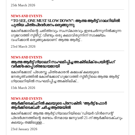
25th March 2026
NEWS AND EVENTS
“TO SEE, ONE MUST SLOW DOWN”: ആത്മ ആർട്ട് ഗാലറിയിൽ
പുതിയ ചിത്രപ്രദർശനം ഒരുങ്ങുന്നു
കോഴിക്കോടിന്റെ ചരിത്രവും സംസ്‌കാരവും ഇഴചേർന്നുനിൽക്കുന്ന
ഗുജറാത്തി സ്ട്രീറ്റ്, വീണ്ടും ഒരു കലാവിരുന്നിന് സാക്ഷ്യം
വഹിക്കാൻ ഒരുങ്ങുകയാണ്. ആത്മ ആർട്ട്...
23rd March 2026
NEWS AND EVENTS
ആത്മ ആർട്ട് ഗ്യാലറി സംഘടിപ്പിച്ച അക്രിലിക് പെയിന്റിംഗ്
വർക്ക്‌ഷോപ്പ് ശ്രദ്ധേയമായി
കോഴിക്കോട്: പ്രശസ്ത ചിത്രകാരൻ കലേഷ് കലയുടെ
നേതൃത്വത്തിൽ കോഴിക്കോട് ഗുജറാത്തി സ്ട്രീറ്റിലെ ആത്മ ആർട്ട്
ഗ്യാലറിയിൽ സംഘടിപ്പിച്ച അക്രിലിക്...
15th March 2026
NEWS AND EVENTS
ആർക്കിടെക്ചറിൽ കലയുടെ പ്രസക്തി: ‘ആർട്ട് ഫോർ
ആർക്കിടെക്ചർ’ ചർച്ച ആത്മയിൽ
​കോഴിക്കോട്: ആത്മ ആർട്ട് ഗ്യാലറിയിലെ 'ഡിയർ വിൻസെന്റ്'
പ്രദർശനത്തിന്റെ രണ്ടാം ദിനമായ ജനുവരി 21-ന് ആർക്കിടെക്ചറും
കലയും തമ്മിലുള്ള...
23rd January 2026