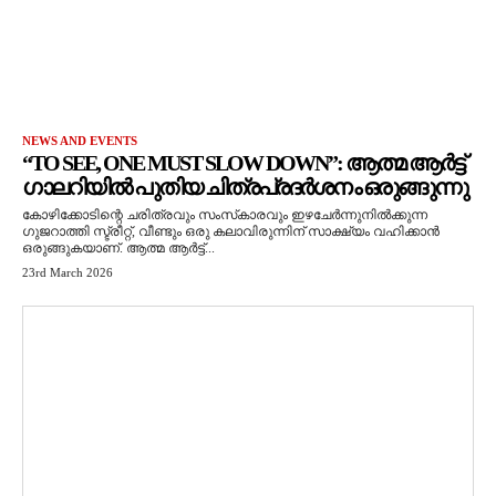
NEWS AND EVENTS
“TO SEE, ONE MUST SLOW DOWN”: ആത്മ ആർട്ട്
ഗാലറിയിൽ പുതിയ ചിത്രപ്രദർശനം ഒരുങ്ങുന്നു
കോഴിക്കോടിന്റെ ചരിത്രവും സംസ്‌കാരവും ഇഴചേർന്നുനിൽക്കുന്ന
ഗുജറാത്തി സ്ട്രീറ്റ്, വീണ്ടും ഒരു കലാവിരുന്നിന് സാക്ഷ്യം വഹിക്കാൻ
ഒരുങ്ങുകയാണ്. ആത്മ ആർട്ട്...
23rd March 2026