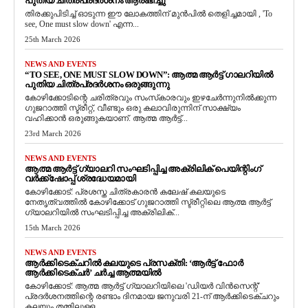
പുതിയ ചിത്രപ്രദർശനം ആരംഭിച്ചു
തിരക്കുപിടിച്ച് ഓടുന്ന ഈ ലോകത്തിന് മുൻപിൽ തെളിച്ചമായി , 'To
see, One must slow down' എന്ന...
25th March 2026
NEWS AND EVENTS
“TO SEE, ONE MUST SLOW DOWN”: ആത്മ ആർട്ട് ഗാലറിയിൽ
പുതിയ ചിത്രപ്രദർശനം ഒരുങ്ങുന്നു
കോഴിക്കോടിന്റെ ചരിത്രവും സംസ്‌കാരവും ഇഴചേർന്നുനിൽക്കുന്ന
ഗുജറാത്തി സ്ട്രീറ്റ്, വീണ്ടും ഒരു കലാവിരുന്നിന് സാക്ഷ്യം
വഹിക്കാൻ ഒരുങ്ങുകയാണ്. ആത്മ ആർട്ട്...
23rd March 2026
NEWS AND EVENTS
ആത്മ ആർട്ട് ഗ്യാലറി സംഘടിപ്പിച്ച അക്രിലിക് പെയിന്റിംഗ്
വർക്ക്‌ഷോപ്പ് ശ്രദ്ധേയമായി
കോഴിക്കോട്: പ്രശസ്ത ചിത്രകാരൻ കലേഷ് കലയുടെ
നേതൃത്വത്തിൽ കോഴിക്കോട് ഗുജറാത്തി സ്ട്രീറ്റിലെ ആത്മ ആർട്ട്
ഗ്യാലറിയിൽ സംഘടിപ്പിച്ച അക്രിലിക്...
15th March 2026
NEWS AND EVENTS
ആർക്കിടെക്ചറിൽ കലയുടെ പ്രസക്തി: ‘ആർട്ട് ഫോർ
ആർക്കിടെക്ചർ’ ചർച്ച ആത്മയിൽ
​കോഴിക്കോട്: ആത്മ ആർട്ട് ഗ്യാലറിയിലെ 'ഡിയർ വിൻസെന്റ്'
പ്രദർശനത്തിന്റെ രണ്ടാം ദിനമായ ജനുവരി 21-ന് ആർക്കിടെക്ചറും
കലയും തമ്മിലുള്ള...