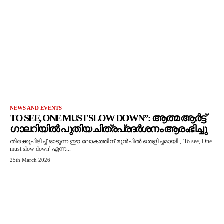
NEWS AND EVENTS
TO SEE, ONE MUST SLOW DOWN”: ആത്മ ആർട്ട്
ഗാലറിയിൽ പുതിയ ചിത്രപ്രദർശനം ആരംഭിച്ചു
തിരക്കുപിടിച്ച് ഓടുന്ന ഈ ലോകത്തിന് മുൻപിൽ തെളിച്ചമായി , 'To see, One
must slow down' എന്ന...
25th March 2026