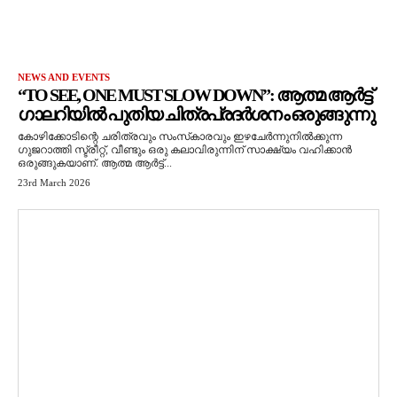
NEWS AND EVENTS
“TO SEE, ONE MUST SLOW DOWN”: ആത്മ ആർട്ട്
ഗാലറിയിൽ പുതിയ ചിത്രപ്രദർശനം ഒരുങ്ങുന്നു
കോഴിക്കോടിന്റെ ചരിത്രവും സംസ്‌കാരവും ഇഴചേർന്നുനിൽക്കുന്ന
ഗുജറാത്തി സ്ട്രീറ്റ്, വീണ്ടും ഒരു കലാവിരുന്നിന് സാക്ഷ്യം വഹിക്കാൻ
ഒരുങ്ങുകയാണ്. ആത്മ ആർട്ട്...
23rd March 2026