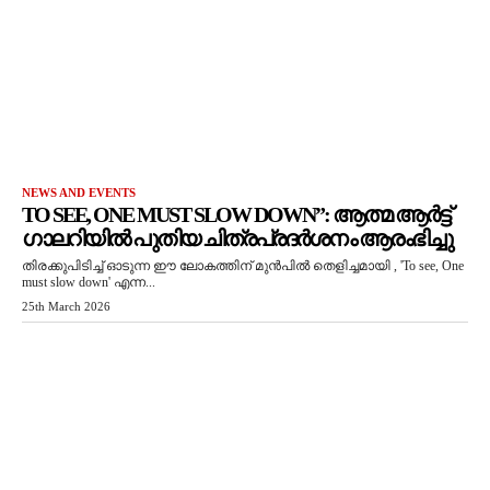
NEWS AND EVENTS
TO SEE, ONE MUST SLOW DOWN”: ആത്മ ആർട്ട്
ഗാലറിയിൽ പുതിയ ചിത്രപ്രദർശനം ആരംഭിച്ചു
തിരക്കുപിടിച്ച് ഓടുന്ന ഈ ലോകത്തിന് മുൻപിൽ തെളിച്ചമായി , 'To see, One
must slow down' എന്ന...
25th March 2026