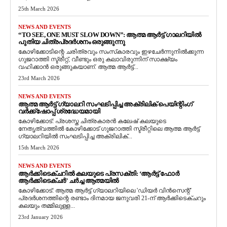
25th March 2026
NEWS AND EVENTS
“TO SEE, ONE MUST SLOW DOWN”: ആത്മ ആർട്ട് ഗാലറിയിൽ
പുതിയ ചിത്രപ്രദർശനം ഒരുങ്ങുന്നു
കോഴിക്കോടിന്റെ ചരിത്രവും സംസ്‌കാരവും ഇഴചേർന്നുനിൽക്കുന്ന
ഗുജറാത്തി സ്ട്രീറ്റ്, വീണ്ടും ഒരു കലാവിരുന്നിന് സാക്ഷ്യം
വഹിക്കാൻ ഒരുങ്ങുകയാണ്. ആത്മ ആർട്ട്...
23rd March 2026
NEWS AND EVENTS
ആത്മ ആർട്ട് ഗ്യാലറി സംഘടിപ്പിച്ച അക്രിലിക് പെയിന്റിംഗ്
വർക്ക്‌ഷോപ്പ് ശ്രദ്ധേയമായി
കോഴിക്കോട്: പ്രശസ്ത ചിത്രകാരൻ കലേഷ് കലയുടെ
നേതൃത്വത്തിൽ കോഴിക്കോട് ഗുജറാത്തി സ്ട്രീറ്റിലെ ആത്മ ആർട്ട്
ഗ്യാലറിയിൽ സംഘടിപ്പിച്ച അക്രിലിക്...
15th March 2026
NEWS AND EVENTS
ആർക്കിടെക്ചറിൽ കലയുടെ പ്രസക്തി: ‘ആർട്ട് ഫോർ
ആർക്കിടെക്ചർ’ ചർച്ച ആത്മയിൽ
​കോഴിക്കോട്: ആത്മ ആർട്ട് ഗ്യാലറിയിലെ 'ഡിയർ വിൻസെന്റ്'
പ്രദർശനത്തിന്റെ രണ്ടാം ദിനമായ ജനുവരി 21-ന് ആർക്കിടെക്ചറും
കലയും തമ്മിലുള്ള...
23rd January 2026