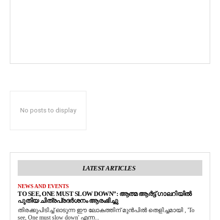
No posts to display
LATEST ARTICLES
NEWS AND EVENTS
TO SEE, ONE MUST SLOW DOWN”: ആത്മ ആർട്ട് ഗാലറിയിൽ
പുതിയ ചിത്രപ്രദർശനം ആരംഭിച്ചു
തിരക്കുപിടിച്ച് ഓടുന്ന ഈ ലോകത്തിന് മുൻപിൽ തെളിച്ചമായി , 'To
see, One must slow down' എന്ന...