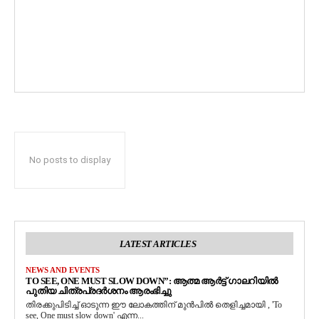
No posts to display
LATEST ARTICLES
NEWS AND EVENTS
TO SEE, ONE MUST SLOW DOWN”: ആത്മ ആർട്ട് ഗാലറിയിൽ
പുതിയ ചിത്രപ്രദർശനം ആരംഭിച്ചു
തിരക്കുപിടിച്ച് ഓടുന്ന ഈ ലോകത്തിന് മുൻപിൽ തെളിച്ചമായി , 'To
see, One must slow down' എന്ന...