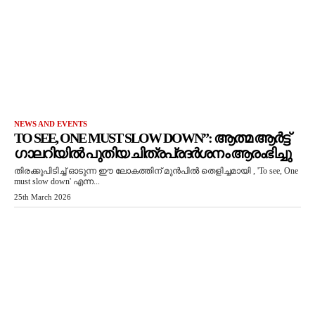
NEWS AND EVENTS
TO SEE, ONE MUST SLOW DOWN”: ആത്മ ആർട്ട്
ഗാലറിയിൽ പുതിയ ചിത്രപ്രദർശനം ആരംഭിച്ചു
തിരക്കുപിടിച്ച് ഓടുന്ന ഈ ലോകത്തിന് മുൻപിൽ തെളിച്ചമായി , 'To see, One
must slow down' എന്ന...
25th March 2026