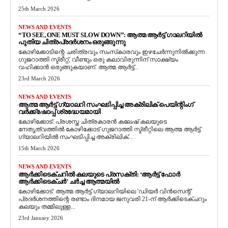
25th March 2026
NEWS AND EVENTS
“TO SEE, ONE MUST SLOW DOWN”: ആത്മ ആർട്ട് ഗാലറിയിൽ
പുതിയ ചിത്രപ്രദർശനം ഒരുങ്ങുന്നു
കോഴിക്കോടിന്റെ ചരിത്രവും സംസ്‌കാരവും ഇഴചേർന്നുനിൽക്കുന്ന
ഗുജറാത്തി സ്ട്രീറ്റ്, വീണ്ടും ഒരു കലാവിരുന്നിന് സാക്ഷ്യം
വഹിക്കാൻ ഒരുങ്ങുകയാണ്. ആത്മ ആർട്ട്...
23rd March 2026
NEWS AND EVENTS
ആത്മ ആർട്ട് ഗ്യാലറി സംഘടിപ്പിച്ച അക്രിലിക് പെയിന്റിംഗ്
വർക്ക്‌ഷോപ്പ് ശ്രദ്ധേയമായി
കോഴിക്കോട്: പ്രശസ്ത ചിത്രകാരൻ കലേഷ് കലയുടെ
നേതൃത്വത്തിൽ കോഴിക്കോട് ഗുജറാത്തി സ്ട്രീറ്റിലെ ആത്മ ആർട്ട്
ഗ്യാലറിയിൽ സംഘടിപ്പിച്ച അക്രിലിക്...
15th March 2026
NEWS AND EVENTS
ആർക്കിടെക്ചറിൽ കലയുടെ പ്രസക്തി: ‘ആർട്ട് ഫോർ
ആർക്കിടെക്ചർ’ ചർച്ച ആത്മയിൽ
​കോഴിക്കോട്: ആത്മ ആർട്ട് ഗ്യാലറിയിലെ 'ഡിയർ വിൻസെന്റ്'
പ്രദർശനത്തിന്റെ രണ്ടാം ദിനമായ ജനുവരി 21-ന് ആർക്കിടെക്ചറും
കലയും തമ്മിലുള്ള...
23rd January 2026