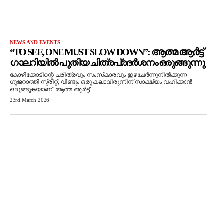
NEWS AND EVENTS
“TO SEE, ONE MUST SLOW DOWN”: ആത്മ ആർട്ട്
ഗാലറിയിൽ പുതിയ ചിത്രപ്രദർശനം ഒരുങ്ങുന്നു
കോഴിക്കോടിന്റെ ചരിത്രവും സംസ്‌കാരവും ഇഴചേർന്നുനിൽക്കുന്ന
ഗുജറാത്തി സ്ട്രീറ്റ്, വീണ്ടും ഒരു കലാവിരുന്നിന് സാക്ഷ്യം വഹിക്കാൻ
ഒരുങ്ങുകയാണ്. ആത്മ ആർട്ട്...
23rd March 2026