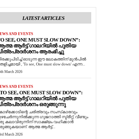
LATEST ARTICLES
EWS AND EVENTS
O SEE, ONE MUST SLOW DOWN”:
ത്മ ആർട്ട് ഗാലറിയിൽ പുതിയ
ിത്രപ്രദർശനം ആരംഭിച്ചു
ിരക്കുപിടിച്ച് ഓടുന്ന ഈ ലോകത്തിന് മുൻപിൽ
െളിച്ചമായി , 'To see, One must slow down' എന്ന...
5th March 2026
EWS AND EVENTS
TO SEE, ONE MUST SLOW DOWN”:
ത്മ ആർട്ട് ഗാലറിയിൽ പുതിയ
ിത്രപ്രദർശനം ഒരുങ്ങുന്നു
ോഴിക്കോടിന്റെ ചരിത്രവും സംസ്‌കാരവും
ഴചേർന്നുനിൽക്കുന്ന ഗുജറാത്തി സ്ട്രീറ്റ്, വീണ്ടും
രു കലാവിരുന്നിന് സാക്ഷ്യം വഹിക്കാൻ
രുങ്ങുകയാണ്. ആത്മ ആർട്ട്...
3rd March 2026