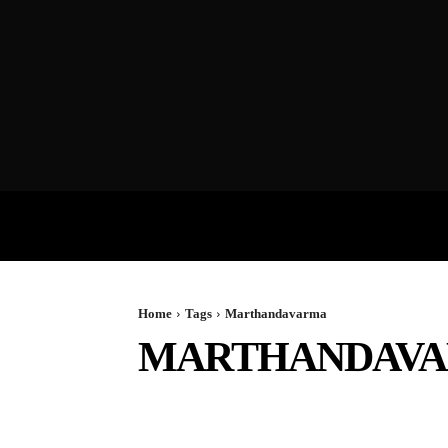
VIDEOS
P
Home
Tags
Marthandavarma
MARTHANDAV