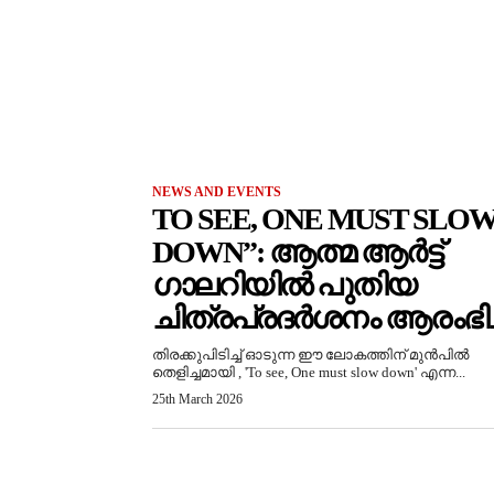
NEWS AND EVENTS
TO SEE, ONE MUST SLO
DOWN”: ആത്മ ആർട്ട്
ഗാലറിയിൽ പുതിയ
ചിത്രപ്രദർശനം ആരംഭിച്
തിരക്കുപിടിച്ച് ഓടുന്ന ഈ ലോകത്തിന് മുൻപിൽ
തെളിച്ചമായി , 'To see, One must slow down' എന്ന...
25th March 2026