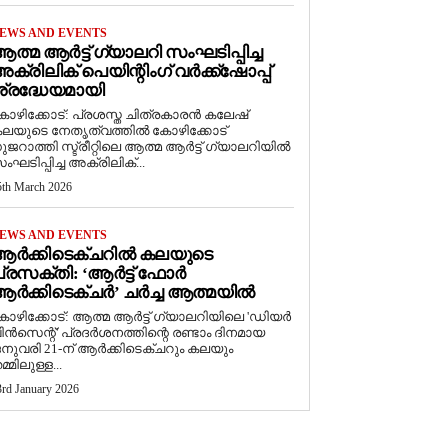
EWS AND EVENTS
ത്മ ആർട്ട് ഗ്യാലറി സംഘടിപ്പിച്ച
ക്രിലിക് പെയിന്റിംഗ് വർക്ക്‌ഷോപ്പ്
്രദ്ധേയമായി
ോഴിക്കോട്: പ്രശസ്ത ചിത്രകാരൻ കലേഷ്
ലയുടെ നേതൃത്വത്തിൽ കോഴിക്കോട്
ുജറാത്തി സ്ട്രീറ്റിലെ ആത്മ ആർട്ട് ഗ്യാലറിയിൽ
ംഘടിപ്പിച്ച അക്രിലിക്...
5th March 2026
EWS AND EVENTS
ആർക്കിടെക്ചറിൽ കലയുടെ
്രസക്തി: ‘ആർട്ട് ഫോർ
ർക്കിടെക്ചർ’ ചർച്ച ആത്മയിൽ
കോഴിക്കോട്: ആത്മ ആർട്ട് ഗ്യാലറിയിലെ 'ഡിയർ
ിൻസെന്റ്' പ്രദർശനത്തിന്റെ രണ്ടാം ദിനമായ
നുവരി 21-ന് ആർക്കിടെക്ചറും കലയും
മ്മിലുള്ള...
3rd January 2026