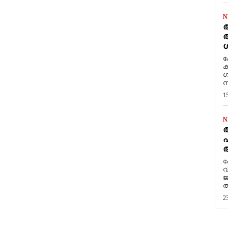
N
ആ
അ
ശ
ക
ക
ഗ
സ
1
N
പ
ആ
​
വ
ജ
ത
2