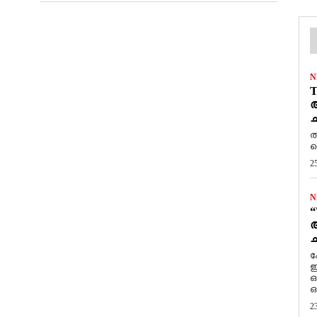
N
T
ആ
ച
ത
ത
2
N
“
ആ
ച
ക
ഇ
ഒ
ഒ
2