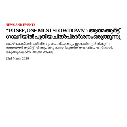
NEWS AND EVENTS
“TO SEE, ONE MUST SLOW DOWN”: ആത്മ ആർട്ട്
ഗാലറിയിൽ പുതിയ ചിത്രപ്രദർശനം ഒരുങ്ങുന്നു
കോഴിക്കോടിന്റെ ചരിത്രവും സംസ്‌കാരവും ഇഴചേർന്നുനിൽക്കുന്ന
ഗുജറാത്തി സ്ട്രീറ്റ്, വീണ്ടും ഒരു കലാവിരുന്നിന് സാക്ഷ്യം വഹിക്കാൻ
ഒരുങ്ങുകയാണ്. ആത്മ ആർട്ട്...
23rd March 2026