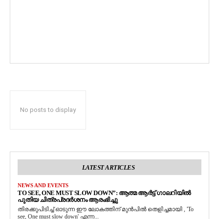
No posts to display
LATEST ARTICLES
NEWS AND EVENTS
TO SEE, ONE MUST SLOW DOWN”: ആത്മ ആർട്ട് ഗാലറിയിൽ
പുതിയ ചിത്രപ്രദർശനം ആരംഭിച്ചു
തിരക്കുപിടിച്ച് ഓടുന്ന ഈ ലോകത്തിന് മുൻപിൽ തെളിച്ചമായി , 'To
see, One must slow down' എന്ന...