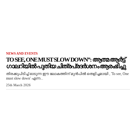
NEWS AND EVENTS
TO SEE, ONE MUST SLOW DOWN”: ആത്മ ആർട്ട്
ഗാലറിയിൽ പുതിയ ചിത്രപ്രദർശനം ആരംഭിച്ചു
തിരക്കുപിടിച്ച് ഓടുന്ന ഈ ലോകത്തിന് മുൻപിൽ തെളിച്ചമായി , 'To see, One
must slow down' എന്ന...
25th March 2026