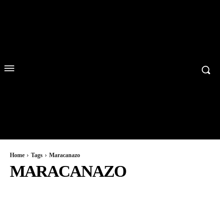
Home
Tags
Maracanazo
MARACANAZO