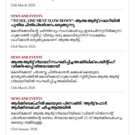
25th March 2026
NEWS AND EVENTS
“TO SEE, ONE MUST SLOW DOWN”: ആത്മ ആർട്ട് ഗാലറിയിൽ
പുതിയ ചിത്രപ്രദർശനം ഒരുങ്ങുന്നു
കോഴിക്കോടിന്റെ ചരിത്രവും സംസ്‌കാരവും ഇഴചേർന്നുനിൽക്കുന്ന
ഗുജറാത്തി സ്ട്രീറ്റ്, വീണ്ടും ഒരു കലാവിരുന്നിന് സാക്ഷ്യം
വഹിക്കാൻ ഒരുങ്ങുകയാണ്. ആത്മ ആർട്ട്...
23rd March 2026
NEWS AND EVENTS
ആത്മ ആർട്ട് ഗ്യാലറി സംഘടിപ്പിച്ച അക്രിലിക് പെയിന്റിംഗ്
വർക്ക്‌ഷോപ്പ് ശ്രദ്ധേയമായി
കോഴിക്കോട്: പ്രശസ്ത ചിത്രകാരൻ കലേഷ് കലയുടെ
നേതൃത്വത്തിൽ കോഴിക്കോട് ഗുജറാത്തി സ്ട്രീറ്റിലെ ആത്മ ആർട്ട്
ഗ്യാലറിയിൽ സംഘടിപ്പിച്ച അക്രിലിക്...
15th March 2026
NEWS AND EVENTS
ആർക്കിടെക്ചറിൽ കലയുടെ പ്രസക്തി: ‘ആർട്ട് ഫോർ
ആർക്കിടെക്ചർ’ ചർച്ച ആത്മയിൽ
​കോഴിക്കോട്: ആത്മ ആർട്ട് ഗ്യാലറിയിലെ 'ഡിയർ വിൻസെന്റ്'
പ്രദർശനത്തിന്റെ രണ്ടാം ദിനമായ ജനുവരി 21-ന് ആർക്കിടെക്ചറും
കലയും തമ്മിലുള്ള...
23rd January 2026