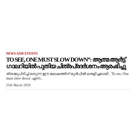
NEWS AND EVENTS
TO SEE, ONE MUST SLOW DOWN”: ആത്മ ആർട്ട്
ഗാലറിയിൽ പുതിയ ചിത്രപ്രദർശനം ആരംഭിച്ചു
തിരക്കുപിടിച്ച് ഓടുന്ന ഈ ലോകത്തിന് മുൻപിൽ തെളിച്ചമായി , 'To see, One
must slow down' എന്ന...
25th March 2026