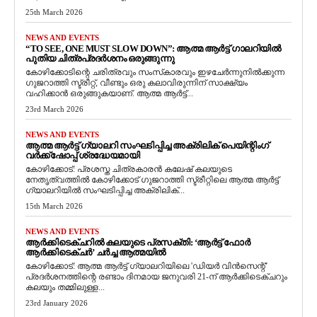
25th March 2026
NEWS AND EVENTS
“TO SEE, ONE MUST SLOW DOWN”: ആത്മ ആർട്ട് ഗാലറിയിൽ
പുതിയ ചിത്രപ്രദർശനം ഒരുങ്ങുന്നു
കോഴിക്കോടിന്റെ ചരിത്രവും സംസ്‌കാരവും ഇഴചേർന്നുനിൽക്കുന്ന
ഗുജറാത്തി സ്ട്രീറ്റ്, വീണ്ടും ഒരു കലാവിരുന്നിന് സാക്ഷ്യം
വഹിക്കാൻ ഒരുങ്ങുകയാണ്. ആത്മ ആർട്ട്...
23rd March 2026
NEWS AND EVENTS
ആത്മ ആർട്ട് ഗ്യാലറി സംഘടിപ്പിച്ച അക്രിലിക് പെയിന്റിംഗ്
വർക്ക്‌ഷോപ്പ് ശ്രദ്ധേയമായി
കോഴിക്കോട്: പ്രശസ്ത ചിത്രകാരൻ കലേഷ് കലയുടെ
നേതൃത്വത്തിൽ കോഴിക്കോട് ഗുജറാത്തി സ്ട്രീറ്റിലെ ആത്മ ആർട്ട്
ഗ്യാലറിയിൽ സംഘടിപ്പിച്ച അക്രിലിക്...
15th March 2026
NEWS AND EVENTS
ആർക്കിടെക്ചറിൽ കലയുടെ പ്രസക്തി: ‘ആർട്ട് ഫോർ
ആർക്കിടെക്ചർ’ ചർച്ച ആത്മയിൽ
​കോഴിക്കോട്: ആത്മ ആർട്ട് ഗ്യാലറിയിലെ 'ഡിയർ വിൻസെന്റ്'
പ്രദർശനത്തിന്റെ രണ്ടാം ദിനമായ ജനുവരി 21-ന് ആർക്കിടെക്ചറും
കലയും തമ്മിലുള്ള...
23rd January 2026