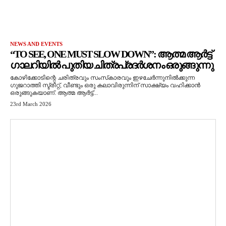
NEWS AND EVENTS
“TO SEE, ONE MUST SLOW DOWN”: ആത്മ ആർട്ട്
ഗാലറിയിൽ പുതിയ ചിത്രപ്രദർശനം ഒരുങ്ങുന്നു
കോഴിക്കോടിന്റെ ചരിത്രവും സംസ്‌കാരവും ഇഴചേർന്നുനിൽക്കുന്ന
ഗുജറാത്തി സ്ട്രീറ്റ്, വീണ്ടും ഒരു കലാവിരുന്നിന് സാക്ഷ്യം വഹിക്കാൻ
ഒരുങ്ങുകയാണ്. ആത്മ ആർട്ട്...
23rd March 2026