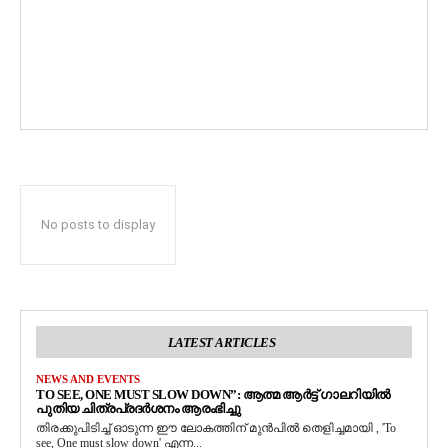
No posts to display
LATEST ARTICLES
NEWS AND EVENTS
TO SEE, ONE MUST SLOW DOWN”: ആത്മ ആർട്ട് ഗാലറിയിൽ
പുതിയ ചിത്രപ്രദർശനം ആരംഭിച്ചു
തിരക്കുപിടിച്ച് ഓടുന്ന ഈ ലോകത്തിന് മുൻപിൽ തെളിച്ചമായി , 'To
see, One must slow down' എന്ന...