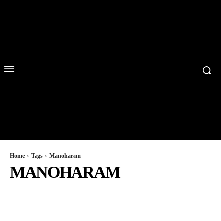
Home
Tags
Manoharam
MANOHARAM