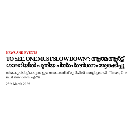
NEWS AND EVENTS
TO SEE, ONE MUST SLOW DOWN”: ആത്മ ആർട്ട്
ഗാലറിയിൽ പുതിയ ചിത്രപ്രദർശനം ആരംഭിച്ചു
തിരക്കുപിടിച്ച് ഓടുന്ന ഈ ലോകത്തിന് മുൻപിൽ തെളിച്ചമായി , 'To see, One
must slow down' എന്ന...
25th March 2026