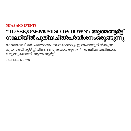
NEWS AND EVENTS
“TO SEE, ONE MUST SLOW DOWN”: ആത്മ ആർട്ട്
ഗാലറിയിൽ പുതിയ ചിത്രപ്രദർശനം ഒരുങ്ങുന്നു
കോഴിക്കോടിന്റെ ചരിത്രവും സംസ്‌കാരവും ഇഴചേർന്നുനിൽക്കുന്ന
ഗുജറാത്തി സ്ട്രീറ്റ്, വീണ്ടും ഒരു കലാവിരുന്നിന് സാക്ഷ്യം വഹിക്കാൻ
ഒരുങ്ങുകയാണ്. ആത്മ ആർട്ട്...
23rd March 2026