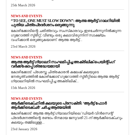
25th March 2026
NEWS AND EVENTS
“TO SEE, ONE MUST SLOW DOWN”: ആത്മ ആർട്ട് ഗാലറിയിൽ
പുതിയ ചിത്രപ്രദർശനം ഒരുങ്ങുന്നു
കോഴിക്കോടിന്റെ ചരിത്രവും സംസ്‌കാരവും ഇഴചേർന്നുനിൽക്കുന്ന
ഗുജറാത്തി സ്ട്രീറ്റ്, വീണ്ടും ഒരു കലാവിരുന്നിന് സാക്ഷ്യം
വഹിക്കാൻ ഒരുങ്ങുകയാണ്. ആത്മ ആർട്ട്...
23rd March 2026
NEWS AND EVENTS
ആത്മ ആർട്ട് ഗ്യാലറി സംഘടിപ്പിച്ച അക്രിലിക് പെയിന്റിംഗ്
വർക്ക്‌ഷോപ്പ് ശ്രദ്ധേയമായി
കോഴിക്കോട്: പ്രശസ്ത ചിത്രകാരൻ കലേഷ് കലയുടെ
നേതൃത്വത്തിൽ കോഴിക്കോട് ഗുജറാത്തി സ്ട്രീറ്റിലെ ആത്മ ആർട്ട്
ഗ്യാലറിയിൽ സംഘടിപ്പിച്ച അക്രിലിക്...
15th March 2026
NEWS AND EVENTS
ആർക്കിടെക്ചറിൽ കലയുടെ പ്രസക്തി: ‘ആർട്ട് ഫോർ
ആർക്കിടെക്ചർ’ ചർച്ച ആത്മയിൽ
​കോഴിക്കോട്: ആത്മ ആർട്ട് ഗ്യാലറിയിലെ 'ഡിയർ വിൻസെന്റ്'
പ്രദർശനത്തിന്റെ രണ്ടാം ദിനമായ ജനുവരി 21-ന് ആർക്കിടെക്ചറും
കലയും തമ്മിലുള്ള...
23rd January 2026