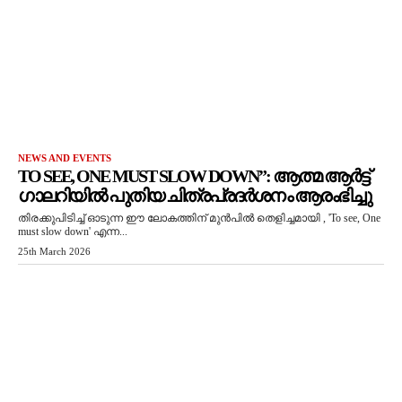
NEWS AND EVENTS
TO SEE, ONE MUST SLOW DOWN”: ആത്മ ആർട്ട്
ഗാലറിയിൽ പുതിയ ചിത്രപ്രദർശനം ആരംഭിച്ചു
തിരക്കുപിടിച്ച് ഓടുന്ന ഈ ലോകത്തിന് മുൻപിൽ തെളിച്ചമായി , 'To see, One
must slow down' എന്ന...
25th March 2026