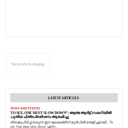
No posts to display
LATEST ARTICLES
NEWS AND EVENTS
TO SEE, ONE MUST SLOW DOWN”: ആത്മ ആർട്ട് ഗാലറിയിൽ
പുതിയ ചിത്രപ്രദർശനം ആരംഭിച്ചു
തിരക്കുപിടിച്ച് ഓടുന്ന ഈ ലോകത്തിന് മുൻപിൽ തെളിച്ചമായി , 'To
see, One must slow down' എന്ന...