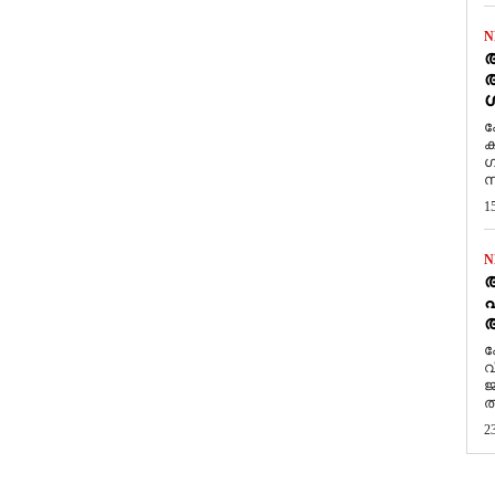
N
ആ
അ
ശ
ക
ക
ഗ
സ
1
N
പ
ആ
​
വ
ജ
ത
2