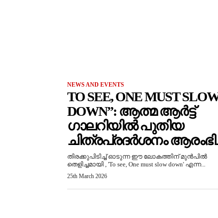
NEWS AND EVENTS
TO SEE, ONE MUST SLO
DOWN”: ആത്മ ആർട്ട്
ഗാലറിയിൽ പുതിയ
ചിത്രപ്രദർശനം ആരംഭിച്
തിരക്കുപിടിച്ച് ഓടുന്ന ഈ ലോകത്തിന് മുൻപിൽ
തെളിച്ചമായി , 'To see, One must slow down' എന്ന...
25th March 2026