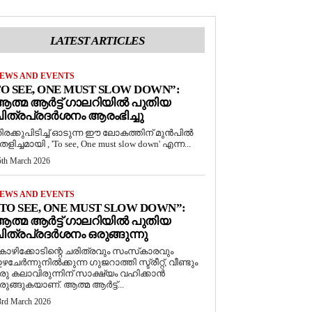
LATEST ARTICLES
EWS AND EVENTS
O SEE, ONE MUST SLOW DOWN”:
ത്മ ആർട്ട് ഗാലറിയിൽ പുതിയ
ിത്രപ്രദർശനം ആരംഭിച്ചു
ിരക്കുപിടിച്ച് ഓടുന്ന ഈ ലോകത്തിന് മുൻപിൽ
െളിച്ചമായി , 'To see, One must slow down' എന്ന...
5th March 2026
EWS AND EVENTS
TO SEE, ONE MUST SLOW DOWN”:
ത്മ ആർട്ട് ഗാലറിയിൽ പുതിയ
ിത്രപ്രദർശനം ഒരുങ്ങുന്നു
ോഴിക്കോടിന്റെ ചരിത്രവും സംസ്‌കാരവും
ഴചേർന്നുനിൽക്കുന്ന ഗുജറാത്തി സ്ട്രീറ്റ്, വീണ്ടും
രു കലാവിരുന്നിന് സാക്ഷ്യം വഹിക്കാൻ
രുങ്ങുകയാണ്. ആത്മ ആർട്ട്...
3rd March 2026