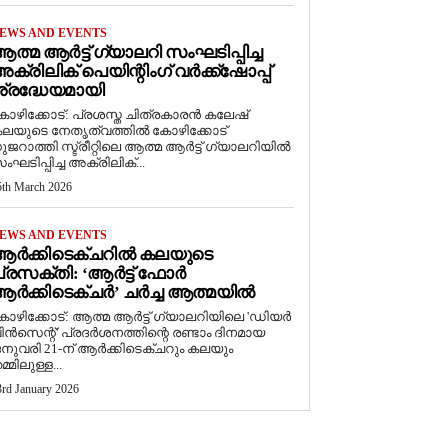
EWS AND EVENTS
ത്മ ആർട്ട് ഗ്യാലറി സംഘടിപ്പിച്ച
ക്രിലിക് പെയിന്റിംഗ് വർക്ക്‌ഷോപ്പ്
്രദ്ധേയമായി
ോഴിക്കോട്: പ്രശസ്ത ചിത്രകാരൻ കലേഷ്
ലയുടെ നേതൃത്വത്തിൽ കോഴിക്കോട്
ുജറാത്തി സ്ട്രീറ്റിലെ ആത്മ ആർട്ട് ഗ്യാലറിയിൽ
ംഘടിപ്പിച്ച അക്രിലിക്...
5th March 2026
EWS AND EVENTS
ആർക്കിടെക്ചറിൽ കലയുടെ
്രസക്തി: ‘ആർട്ട് ഫോർ
ർക്കിടെക്ചർ’ ചർച്ച ആത്മയിൽ
കോഴിക്കോട്: ആത്മ ആർട്ട് ഗ്യാലറിയിലെ 'ഡിയർ
ിൻസെന്റ്' പ്രദർശനത്തിന്റെ രണ്ടാം ദിനമായ
നുവരി 21-ന് ആർക്കിടെക്ചറും കലയും
മ്മിലുള്ള...
3rd January 2026