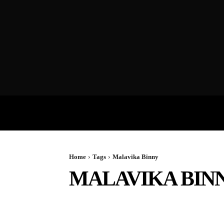
VIDEOS
P
Home
Tags
Malavika Binny
MALAVIKA BIN