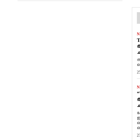
N
T
ആ
ച
ത
ത
2
N
“
ആ
ച
ക
ഇ
ഒ
ഒ
2