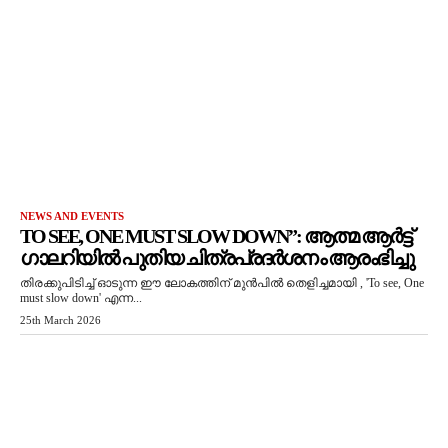
NEWS AND EVENTS
TO SEE, ONE MUST SLOW DOWN”: ആത്മ ആർട്ട്
ഗാലറിയിൽ പുതിയ ചിത്രപ്രദർശനം ആരംഭിച്ചു
തിരക്കുപിടിച്ച് ഓടുന്ന ഈ ലോകത്തിന് മുൻപിൽ തെളിച്ചമായി , 'To see, One
must slow down' എന്ന...
25th March 2026