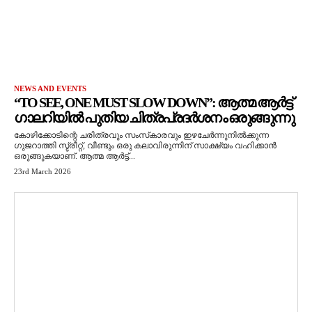
NEWS AND EVENTS
“TO SEE, ONE MUST SLOW DOWN”: ആത്മ ആർട്ട്
ഗാലറിയിൽ പുതിയ ചിത്രപ്രദർശനം ഒരുങ്ങുന്നു
കോഴിക്കോടിന്റെ ചരിത്രവും സംസ്‌കാരവും ഇഴചേർന്നുനിൽക്കുന്ന
ഗുജറാത്തി സ്ട്രീറ്റ്, വീണ്ടും ഒരു കലാവിരുന്നിന് സാക്ഷ്യം വഹിക്കാൻ
ഒരുങ്ങുകയാണ്. ആത്മ ആർട്ട്...
23rd March 2026