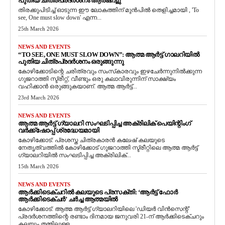
പുതിയ ചിത്രപ്രദർശനം ആരംഭിച്ചു
തിരക്കുപിടിച്ച് ഓടുന്ന ഈ ലോകത്തിന് മുൻപിൽ തെളിച്ചമായി , 'To
see, One must slow down' എന്ന...
25th March 2026
NEWS AND EVENTS
“TO SEE, ONE MUST SLOW DOWN”: ആത്മ ആർട്ട് ഗാലറിയിൽ
പുതിയ ചിത്രപ്രദർശനം ഒരുങ്ങുന്നു
കോഴിക്കോടിന്റെ ചരിത്രവും സംസ്‌കാരവും ഇഴചേർന്നുനിൽക്കുന്ന
ഗുജറാത്തി സ്ട്രീറ്റ്, വീണ്ടും ഒരു കലാവിരുന്നിന് സാക്ഷ്യം
വഹിക്കാൻ ഒരുങ്ങുകയാണ്. ആത്മ ആർട്ട്...
23rd March 2026
NEWS AND EVENTS
ആത്മ ആർട്ട് ഗ്യാലറി സംഘടിപ്പിച്ച അക്രിലിക് പെയിന്റിംഗ്
വർക്ക്‌ഷോപ്പ് ശ്രദ്ധേയമായി
കോഴിക്കോട്: പ്രശസ്ത ചിത്രകാരൻ കലേഷ് കലയുടെ
നേതൃത്വത്തിൽ കോഴിക്കോട് ഗുജറാത്തി സ്ട്രീറ്റിലെ ആത്മ ആർട്ട്
ഗ്യാലറിയിൽ സംഘടിപ്പിച്ച അക്രിലിക്...
15th March 2026
NEWS AND EVENTS
ആർക്കിടെക്ചറിൽ കലയുടെ പ്രസക്തി: ‘ആർട്ട് ഫോർ
ആർക്കിടെക്ചർ’ ചർച്ച ആത്മയിൽ
​കോഴിക്കോട്: ആത്മ ആർട്ട് ഗ്യാലറിയിലെ 'ഡിയർ വിൻസെന്റ്'
പ്രദർശനത്തിന്റെ രണ്ടാം ദിനമായ ജനുവരി 21-ന് ആർക്കിടെക്ചറും
കലയും തമ്മിലുള്ള...