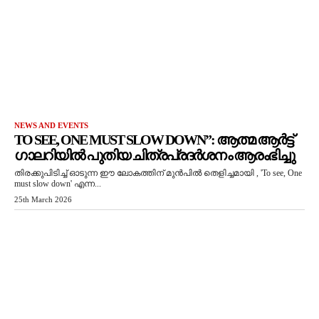
NEWS AND EVENTS
TO SEE, ONE MUST SLOW DOWN”: ആത്മ ആർട്ട്
ഗാലറിയിൽ പുതിയ ചിത്രപ്രദർശനം ആരംഭിച്ചു
തിരക്കുപിടിച്ച് ഓടുന്ന ഈ ലോകത്തിന് മുൻപിൽ തെളിച്ചമായി , 'To see, One
must slow down' എന്ന...
25th March 2026