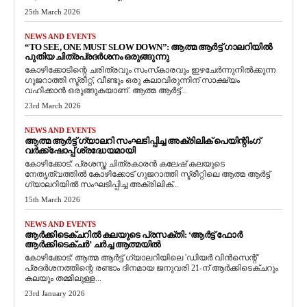
25th March 2026
NEWS AND EVENTS
“TO SEE, ONE MUST SLOW DOWN”: ആത്മ ആർട്ട് ഗാലറിയിൽ
പുതിയ ചിത്രപ്രദർശനം ഒരുങ്ങുന്നു
കോഴിക്കോടിന്റെ ചരിത്രവും സംസ്‌കാരവും ഇഴചേർന്നുനിൽക്കുന്ന
ഗുജറാത്തി സ്ട്രീറ്റ്, വീണ്ടും ഒരു കലാവിരുന്നിന് സാക്ഷ്യം
വഹിക്കാൻ ഒരുങ്ങുകയാണ്. ആത്മ ആർട്ട്...
23rd March 2026
NEWS AND EVENTS
ആത്മ ആർട്ട് ഗ്യാലറി സംഘടിപ്പിച്ച അക്രിലിക് പെയിന്റിംഗ്
വർക്ക്‌ഷോപ്പ് ശ്രദ്ധേയമായി
കോഴിക്കോട്: പ്രശസ്ത ചിത്രകാരൻ കലേഷ് കലയുടെ
നേതൃത്വത്തിൽ കോഴിക്കോട് ഗുജറാത്തി സ്ട്രീറ്റിലെ ആത്മ ആർട്ട്
ഗ്യാലറിയിൽ സംഘടിപ്പിച്ച അക്രിലിക്...
15th March 2026
NEWS AND EVENTS
ആർക്കിടെക്ചറിൽ കലയുടെ പ്രസക്തി: ‘ആർട്ട് ഫോർ
ആർക്കിടെക്ചർ’ ചർച്ച ആത്മയിൽ
​കോഴിക്കോട്: ആത്മ ആർട്ട് ഗ്യാലറിയിലെ 'ഡിയർ വിൻസെന്റ്'
പ്രദർശനത്തിന്റെ രണ്ടാം ദിനമായ ജനുവരി 21-ന് ആർക്കിടെക്ചറും
കലയും തമ്മിലുള്ള...
23rd January 2026