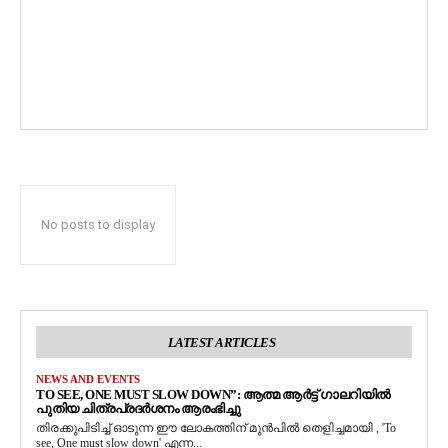
No posts to display
LATEST ARTICLES
NEWS AND EVENTS
TO SEE, ONE MUST SLOW DOWN”: ആത്മ ആർട്ട് ഗാലറിയിൽ
പുതിയ ചിത്രപ്രദർശനം ആരംഭിച്ചു
തിരക്കുപിടിച്ച് ഓടുന്ന ഈ ലോകത്തിന് മുൻപിൽ തെളിച്ചമായി , 'To
see, One must slow down' എന്ന...