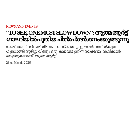
NEWS AND EVENTS
“TO SEE, ONE MUST SLOW DOWN”: ആത്മ ആർട്ട്
ഗാലറിയിൽ പുതിയ ചിത്രപ്രദർശനം ഒരുങ്ങുന്നു
കോഴിക്കോടിന്റെ ചരിത്രവും സംസ്‌കാരവും ഇഴചേർന്നുനിൽക്കുന്ന
ഗുജറാത്തി സ്ട്രീറ്റ്, വീണ്ടും ഒരു കലാവിരുന്നിന് സാക്ഷ്യം വഹിക്കാൻ
ഒരുങ്ങുകയാണ്. ആത്മ ആർട്ട്...
23rd March 2026