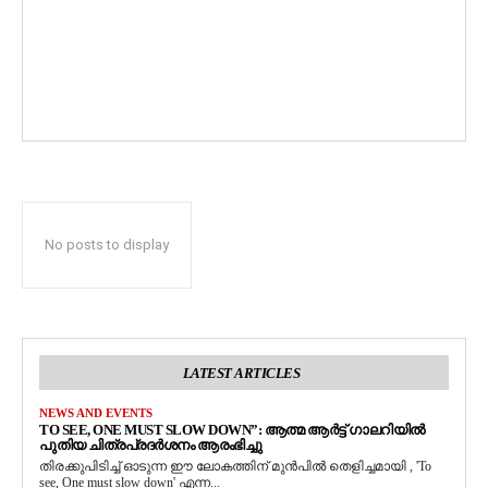
No posts to display
LATEST ARTICLES
NEWS AND EVENTS
TO SEE, ONE MUST SLOW DOWN”: ആത്മ ആർട്ട് ഗാലറിയിൽ
പുതിയ ചിത്രപ്രദർശനം ആരംഭിച്ചു
തിരക്കുപിടിച്ച് ഓടുന്ന ഈ ലോകത്തിന് മുൻപിൽ തെളിച്ചമായി , 'To
see, One must slow down' എന്ന...