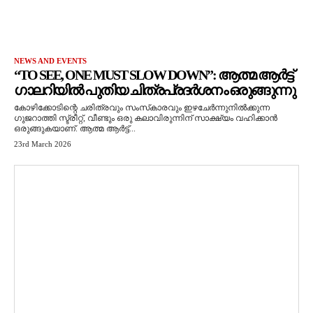
NEWS AND EVENTS
“TO SEE, ONE MUST SLOW DOWN”: ആത്മ ആർട്ട്
ഗാലറിയിൽ പുതിയ ചിത്രപ്രദർശനം ഒരുങ്ങുന്നു
കോഴിക്കോടിന്റെ ചരിത്രവും സംസ്‌കാരവും ഇഴചേർന്നുനിൽക്കുന്ന
ഗുജറാത്തി സ്ട്രീറ്റ്, വീണ്ടും ഒരു കലാവിരുന്നിന് സാക്ഷ്യം വഹിക്കാൻ
ഒരുങ്ങുകയാണ്. ആത്മ ആർട്ട്...
23rd March 2026