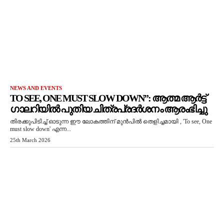
NEWS AND EVENTS
TO SEE, ONE MUST SLOW DOWN”: ആത്മ ആർട്ട്
ഗാലറിയിൽ പുതിയ ചിത്രപ്രദർശനം ആരംഭിച്ചു
തിരക്കുപിടിച്ച് ഓടുന്ന ഈ ലോകത്തിന് മുൻപിൽ തെളിച്ചമായി , 'To see, One
must slow down' എന്ന...
25th March 2026