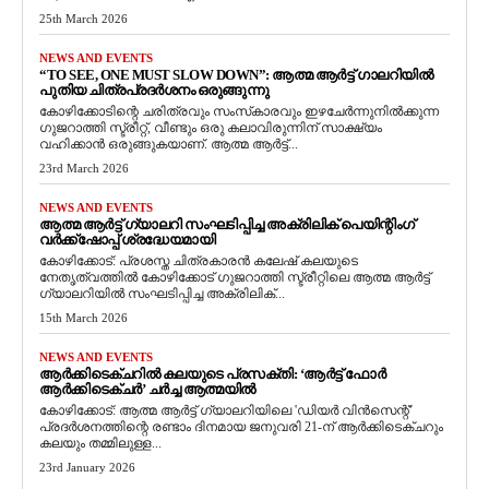
25th March 2026
NEWS AND EVENTS
“TO SEE, ONE MUST SLOW DOWN”: ആത്മ ആർട്ട് ഗാലറിയിൽ
പുതിയ ചിത്രപ്രദർശനം ഒരുങ്ങുന്നു
കോഴിക്കോടിന്റെ ചരിത്രവും സംസ്‌കാരവും ഇഴചേർന്നുനിൽക്കുന്ന
ഗുജറാത്തി സ്ട്രീറ്റ്, വീണ്ടും ഒരു കലാവിരുന്നിന് സാക്ഷ്യം
വഹിക്കാൻ ഒരുങ്ങുകയാണ്. ആത്മ ആർട്ട്...
23rd March 2026
NEWS AND EVENTS
ആത്മ ആർട്ട് ഗ്യാലറി സംഘടിപ്പിച്ച അക്രിലിക് പെയിന്റിംഗ്
വർക്ക്‌ഷോപ്പ് ശ്രദ്ധേയമായി
കോഴിക്കോട്: പ്രശസ്ത ചിത്രകാരൻ കലേഷ് കലയുടെ
നേതൃത്വത്തിൽ കോഴിക്കോട് ഗുജറാത്തി സ്ട്രീറ്റിലെ ആത്മ ആർട്ട്
ഗ്യാലറിയിൽ സംഘടിപ്പിച്ച അക്രിലിക്...
15th March 2026
NEWS AND EVENTS
ആർക്കിടെക്ചറിൽ കലയുടെ പ്രസക്തി: ‘ആർട്ട് ഫോർ
ആർക്കിടെക്ചർ’ ചർച്ച ആത്മയിൽ
​കോഴിക്കോട്: ആത്മ ആർട്ട് ഗ്യാലറിയിലെ 'ഡിയർ വിൻസെന്റ്'
പ്രദർശനത്തിന്റെ രണ്ടാം ദിനമായ ജനുവരി 21-ന് ആർക്കിടെക്ചറും
കലയും തമ്മിലുള്ള...
23rd January 2026