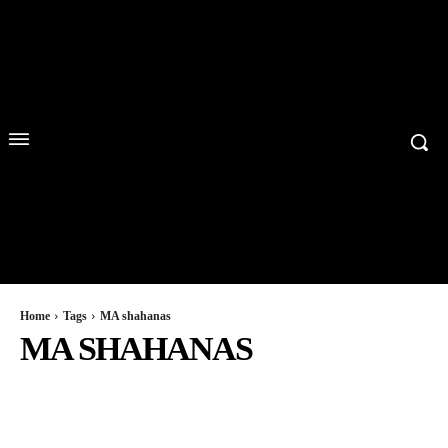
Home
Tags
MA shahanas
MA SHAHANAS