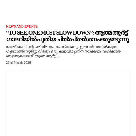
NEWS AND EVENTS
“TO SEE, ONE MUST SLOW DOWN”: ആത്മ ആർട്ട്
ഗാലറിയിൽ പുതിയ ചിത്രപ്രദർശനം ഒരുങ്ങുന്നു
കോഴിക്കോടിന്റെ ചരിത്രവും സംസ്‌കാരവും ഇഴചേർന്നുനിൽക്കുന്ന
ഗുജറാത്തി സ്ട്രീറ്റ്, വീണ്ടും ഒരു കലാവിരുന്നിന് സാക്ഷ്യം വഹിക്കാൻ
ഒരുങ്ങുകയാണ്. ആത്മ ആർട്ട്...
23rd March 2026