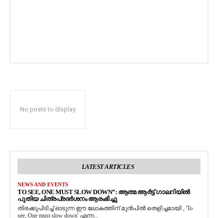
No posts to display
LATEST ARTICLES
NEWS AND EVENTS
TO SEE, ONE MUST SLOW DOWN”: ആത്മ ആർട്ട് ഗാലറിയിൽ
പുതിയ ചിത്രപ്രദർശനം ആരംഭിച്ചു
തിരക്കുപിടിച്ച് ഓടുന്ന ഈ ലോകത്തിന് മുൻപിൽ തെളിച്ചമായി , 'To
see, One must slow down' എന്ന...