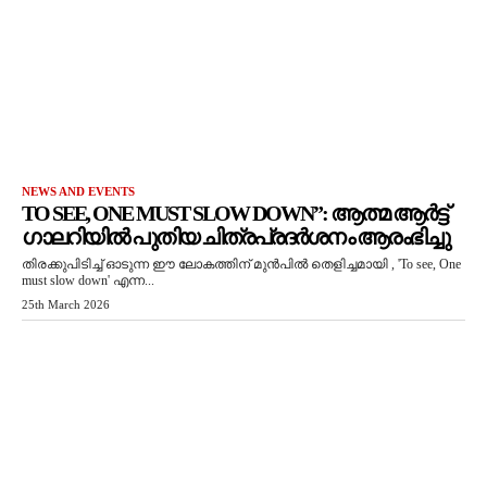
NEWS AND EVENTS
TO SEE, ONE MUST SLOW DOWN”: ആത്മ ആർട്ട്
ഗാലറിയിൽ പുതിയ ചിത്രപ്രദർശനം ആരംഭിച്ചു
തിരക്കുപിടിച്ച് ഓടുന്ന ഈ ലോകത്തിന് മുൻപിൽ തെളിച്ചമായി , 'To see, One
must slow down' എന്ന...
25th March 2026