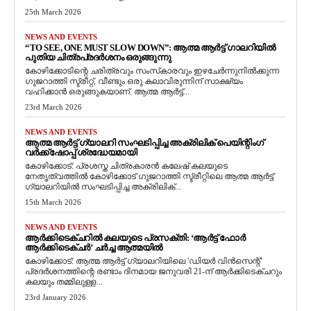
25th March 2026
NEWS AND EVENTS
“TO SEE, ONE MUST SLOW DOWN”: ആത്മ ആർട്ട് ഗാലറിയിൽ
പുതിയ ചിത്രപ്രദർശനം ഒരുങ്ങുന്നു
കോഴിക്കോടിന്റെ ചരിത്രവും സംസ്‌കാരവും ഇഴചേർന്നുനിൽക്കുന്ന
ഗുജറാത്തി സ്ട്രീറ്റ്, വീണ്ടും ഒരു കലാവിരുന്നിന് സാക്ഷ്യം
വഹിക്കാൻ ഒരുങ്ങുകയാണ്. ആത്മ ആർട്ട്...
23rd March 2026
NEWS AND EVENTS
ആത്മ ആർട്ട് ഗ്യാലറി സംഘടിപ്പിച്ച അക്രിലിക് പെയിന്റിംഗ്
വർക്ക്‌ഷോപ്പ് ശ്രദ്ധേയമായി
കോഴിക്കോട്: പ്രശസ്ത ചിത്രകാരൻ കലേഷ് കലയുടെ
നേതൃത്വത്തിൽ കോഴിക്കോട് ഗുജറാത്തി സ്ട്രീറ്റിലെ ആത്മ ആർട്ട്
ഗ്യാലറിയിൽ സംഘടിപ്പിച്ച അക്രിലിക്...
15th March 2026
NEWS AND EVENTS
ആർക്കിടെക്ചറിൽ കലയുടെ പ്രസക്തി: ‘ആർട്ട് ഫോർ
ആർക്കിടെക്ചർ’ ചർച്ച ആത്മയിൽ
​കോഴിക്കോട്: ആത്മ ആർട്ട് ഗ്യാലറിയിലെ 'ഡിയർ വിൻസെന്റ്'
പ്രദർശനത്തിന്റെ രണ്ടാം ദിനമായ ജനുവരി 21-ന് ആർക്കിടെക്ചറും
കലയും തമ്മിലുള്ള...
23rd January 2026