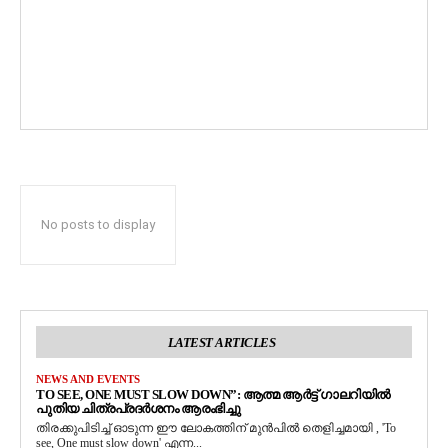
No posts to display
LATEST ARTICLES
NEWS AND EVENTS
TO SEE, ONE MUST SLOW DOWN”: ആത്മ ആർട്ട് ഗാലറിയിൽ
പുതിയ ചിത്രപ്രദർശനം ആരംഭിച്ചു
തിരക്കുപിടിച്ച് ഓടുന്ന ഈ ലോകത്തിന് മുൻപിൽ തെളിച്ചമായി , 'To
see, One must slow down' എന്ന...