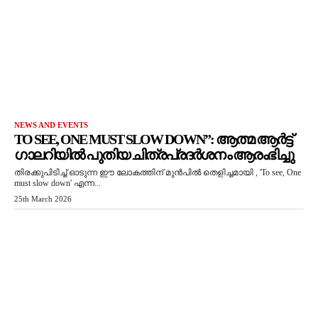
NEWS AND EVENTS
TO SEE, ONE MUST SLOW DOWN”: ആത്മ ആർട്ട്
ഗാലറിയിൽ പുതിയ ചിത്രപ്രദർശനം ആരംഭിച്ചു
തിരക്കുപിടിച്ച് ഓടുന്ന ഈ ലോകത്തിന് മുൻപിൽ തെളിച്ചമായി , 'To see, One
must slow down' എന്ന...
25th March 2026