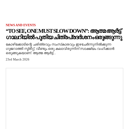
NEWS AND EVENTS
“TO SEE, ONE MUST SLOW DOWN”: ആത്മ ആർട്ട്
ഗാലറിയിൽ പുതിയ ചിത്രപ്രദർശനം ഒരുങ്ങുന്നു
കോഴിക്കോടിന്റെ ചരിത്രവും സംസ്‌കാരവും ഇഴചേർന്നുനിൽക്കുന്ന
ഗുജറാത്തി സ്ട്രീറ്റ്, വീണ്ടും ഒരു കലാവിരുന്നിന് സാക്ഷ്യം വഹിക്കാൻ
ഒരുങ്ങുകയാണ്. ആത്മ ആർട്ട്...
23rd March 2026