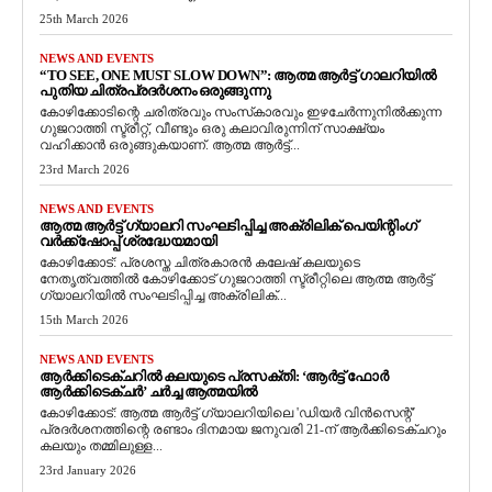
25th March 2026
NEWS AND EVENTS
“TO SEE, ONE MUST SLOW DOWN”: ആത്മ ആർട്ട് ഗാലറിയിൽ
പുതിയ ചിത്രപ്രദർശനം ഒരുങ്ങുന്നു
കോഴിക്കോടിന്റെ ചരിത്രവും സംസ്‌കാരവും ഇഴചേർന്നുനിൽക്കുന്ന
ഗുജറാത്തി സ്ട്രീറ്റ്, വീണ്ടും ഒരു കലാവിരുന്നിന് സാക്ഷ്യം
വഹിക്കാൻ ഒരുങ്ങുകയാണ്. ആത്മ ആർട്ട്...
23rd March 2026
NEWS AND EVENTS
ആത്മ ആർട്ട് ഗ്യാലറി സംഘടിപ്പിച്ച അക്രിലിക് പെയിന്റിംഗ്
വർക്ക്‌ഷോപ്പ് ശ്രദ്ധേയമായി
കോഴിക്കോട്: പ്രശസ്ത ചിത്രകാരൻ കലേഷ് കലയുടെ
നേതൃത്വത്തിൽ കോഴിക്കോട് ഗുജറാത്തി സ്ട്രീറ്റിലെ ആത്മ ആർട്ട്
ഗ്യാലറിയിൽ സംഘടിപ്പിച്ച അക്രിലിക്...
15th March 2026
NEWS AND EVENTS
ആർക്കിടെക്ചറിൽ കലയുടെ പ്രസക്തി: ‘ആർട്ട് ഫോർ
ആർക്കിടെക്ചർ’ ചർച്ച ആത്മയിൽ
​കോഴിക്കോട്: ആത്മ ആർട്ട് ഗ്യാലറിയിലെ 'ഡിയർ വിൻസെന്റ്'
പ്രദർശനത്തിന്റെ രണ്ടാം ദിനമായ ജനുവരി 21-ന് ആർക്കിടെക്ചറും
കലയും തമ്മിലുള്ള...
23rd January 2026