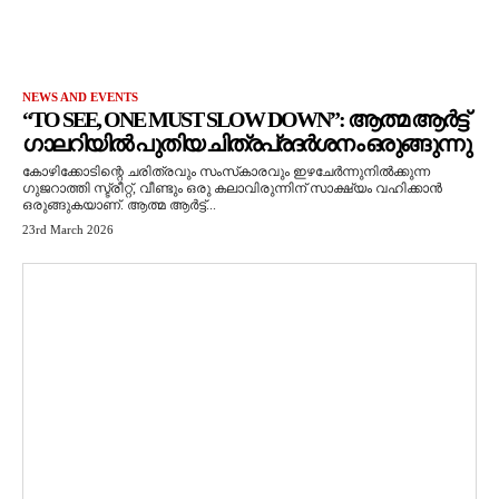
NEWS AND EVENTS
“TO SEE, ONE MUST SLOW DOWN”: ആത്മ ആർട്ട്
ഗാലറിയിൽ പുതിയ ചിത്രപ്രദർശനം ഒരുങ്ങുന്നു
കോഴിക്കോടിന്റെ ചരിത്രവും സംസ്‌കാരവും ഇഴചേർന്നുനിൽക്കുന്ന
ഗുജറാത്തി സ്ട്രീറ്റ്, വീണ്ടും ഒരു കലാവിരുന്നിന് സാക്ഷ്യം വഹിക്കാൻ
ഒരുങ്ങുകയാണ്. ആത്മ ആർട്ട്...
23rd March 2026