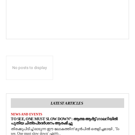
No posts to display
LATEST ARTICLES
NEWS AND EVENTS
TO SEE, ONE MUST SLOW DOWN”: ആത്മ ആർട്ട് ഗാലറിയിൽ
പുതിയ ചിത്രപ്രദർശനം ആരംഭിച്ചു
തിരക്കുപിടിച്ച് ഓടുന്ന ഈ ലോകത്തിന് മുൻപിൽ തെളിച്ചമായി , 'To
see, One must slow down' എന്ന...