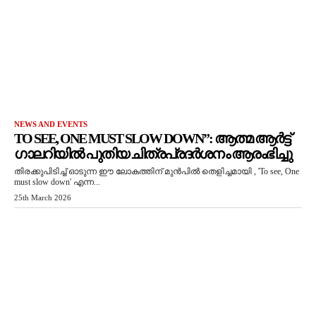
NEWS AND EVENTS
TO SEE, ONE MUST SLOW DOWN”: ആത്മ ആർട്ട്
ഗാലറിയിൽ പുതിയ ചിത്രപ്രദർശനം ആരംഭിച്ചു
തിരക്കുപിടിച്ച് ഓടുന്ന ഈ ലോകത്തിന് മുൻപിൽ തെളിച്ചമായി , 'To see, One
must slow down' എന്ന...
25th March 2026