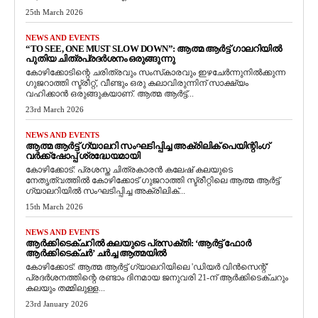
25th March 2026
NEWS AND EVENTS
“TO SEE, ONE MUST SLOW DOWN”: ആത്മ ആർട്ട് ഗാലറിയിൽ
പുതിയ ചിത്രപ്രദർശനം ഒരുങ്ങുന്നു
കോഴിക്കോടിന്റെ ചരിത്രവും സംസ്‌കാരവും ഇഴചേർന്നുനിൽക്കുന്ന
ഗുജറാത്തി സ്ട്രീറ്റ്, വീണ്ടും ഒരു കലാവിരുന്നിന് സാക്ഷ്യം
വഹിക്കാൻ ഒരുങ്ങുകയാണ്. ആത്മ ആർട്ട്...
23rd March 2026
NEWS AND EVENTS
ആത്മ ആർട്ട് ഗ്യാലറി സംഘടിപ്പിച്ച അക്രിലിക് പെയിന്റിംഗ്
വർക്ക്‌ഷോപ്പ് ശ്രദ്ധേയമായി
കോഴിക്കോട്: പ്രശസ്ത ചിത്രകാരൻ കലേഷ് കലയുടെ
നേതൃത്വത്തിൽ കോഴിക്കോട് ഗുജറാത്തി സ്ട്രീറ്റിലെ ആത്മ ആർട്ട്
ഗ്യാലറിയിൽ സംഘടിപ്പിച്ച അക്രിലിക്...
15th March 2026
NEWS AND EVENTS
ആർക്കിടെക്ചറിൽ കലയുടെ പ്രസക്തി: ‘ആർട്ട് ഫോർ
ആർക്കിടെക്ചർ’ ചർച്ച ആത്മയിൽ
​കോഴിക്കോട്: ആത്മ ആർട്ട് ഗ്യാലറിയിലെ 'ഡിയർ വിൻസെന്റ്'
പ്രദർശനത്തിന്റെ രണ്ടാം ദിനമായ ജനുവരി 21-ന് ആർക്കിടെക്ചറും
കലയും തമ്മിലുള്ള...
23rd January 2026