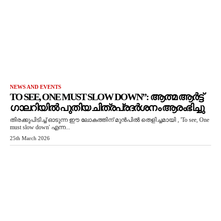
NEWS AND EVENTS
TO SEE, ONE MUST SLOW DOWN”: ആത്മ ആർട്ട്
ഗാലറിയിൽ പുതിയ ചിത്രപ്രദർശനം ആരംഭിച്ചു
തിരക്കുപിടിച്ച് ഓടുന്ന ഈ ലോകത്തിന് മുൻപിൽ തെളിച്ചമായി , 'To see, One
must slow down' എന്ന...
25th March 2026