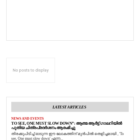
No posts to display
LATEST ARTICLES
NEWS AND EVENTS
TO SEE, ONE MUST SLOW DOWN”: ആത്മ ആർട്ട് ഗാലറിയിൽ
പുതിയ ചിത്രപ്രദർശനം ആരംഭിച്ചു
തിരക്കുപിടിച്ച് ഓടുന്ന ഈ ലോകത്തിന് മുൻപിൽ തെളിച്ചമായി , 'To
see, One must slow down' എന്ന...