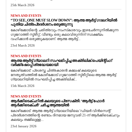
25th March 2026
NEWS AND EVENTS
“TO SEE, ONE MUST SLOW DOWN”: ആത്മ ആർട്ട് ഗാലറിയിൽ
പുതിയ ചിത്രപ്രദർശനം ഒരുങ്ങുന്നു
കോഴിക്കോടിന്റെ ചരിത്രവും സംസ്‌കാരവും ഇഴചേർന്നുനിൽക്കുന്ന
ഗുജറാത്തി സ്ട്രീറ്റ്, വീണ്ടും ഒരു കലാവിരുന്നിന് സാക്ഷ്യം
വഹിക്കാൻ ഒരുങ്ങുകയാണ്. ആത്മ ആർട്ട്...
23rd March 2026
NEWS AND EVENTS
ആത്മ ആർട്ട് ഗ്യാലറി സംഘടിപ്പിച്ച അക്രിലിക് പെയിന്റിംഗ്
വർക്ക്‌ഷോപ്പ് ശ്രദ്ധേയമായി
കോഴിക്കോട്: പ്രശസ്ത ചിത്രകാരൻ കലേഷ് കലയുടെ
നേതൃത്വത്തിൽ കോഴിക്കോട് ഗുജറാത്തി സ്ട്രീറ്റിലെ ആത്മ ആർട്ട്
ഗ്യാലറിയിൽ സംഘടിപ്പിച്ച അക്രിലിക്...
15th March 2026
NEWS AND EVENTS
ആർക്കിടെക്ചറിൽ കലയുടെ പ്രസക്തി: ‘ആർട്ട് ഫോർ
ആർക്കിടെക്ചർ’ ചർച്ച ആത്മയിൽ
​കോഴിക്കോട്: ആത്മ ആർട്ട് ഗ്യാലറിയിലെ 'ഡിയർ വിൻസെന്റ്'
പ്രദർശനത്തിന്റെ രണ്ടാം ദിനമായ ജനുവരി 21-ന് ആർക്കിടെക്ചറും
കലയും തമ്മിലുള്ള...
23rd January 2026