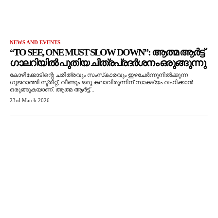
NEWS AND EVENTS
“TO SEE, ONE MUST SLOW DOWN”: ആത്മ ആർട്ട്
ഗാലറിയിൽ പുതിയ ചിത്രപ്രദർശനം ഒരുങ്ങുന്നു
കോഴിക്കോടിന്റെ ചരിത്രവും സംസ്‌കാരവും ഇഴചേർന്നുനിൽക്കുന്ന
ഗുജറാത്തി സ്ട്രീറ്റ്, വീണ്ടും ഒരു കലാവിരുന്നിന് സാക്ഷ്യം വഹിക്കാൻ
ഒരുങ്ങുകയാണ്. ആത്മ ആർട്ട്...
23rd March 2026