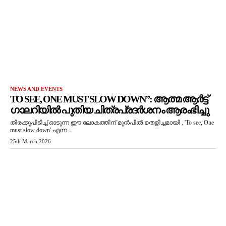
NEWS AND EVENTS
TO SEE, ONE MUST SLOW DOWN”: ആത്മ ആർട്ട്
ഗാലറിയിൽ പുതിയ ചിത്രപ്രദർശനം ആരംഭിച്ചു
തിരക്കുപിടിച്ച് ഓടുന്ന ഈ ലോകത്തിന് മുൻപിൽ തെളിച്ചമായി , 'To see, One
must slow down' എന്ന...
25th March 2026