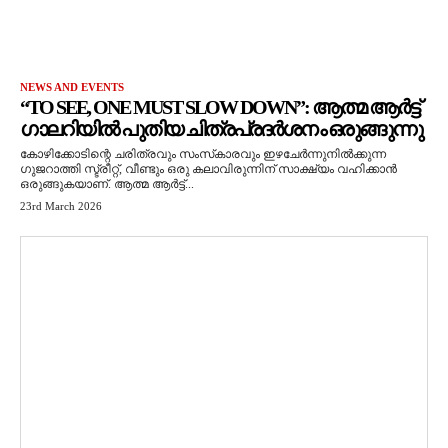
NEWS AND EVENTS
“TO SEE, ONE MUST SLOW DOWN”: ആത്മ ആർട്ട്
ഗാലറിയിൽ പുതിയ ചിത്രപ്രദർശനം ഒരുങ്ങുന്നു
കോഴിക്കോടിന്റെ ചരിത്രവും സംസ്‌കാരവും ഇഴചേർന്നുനിൽക്കുന്ന
ഗുജറാത്തി സ്ട്രീറ്റ്, വീണ്ടും ഒരു കലാവിരുന്നിന് സാക്ഷ്യം വഹിക്കാൻ
ഒരുങ്ങുകയാണ്. ആത്മ ആർട്ട്...
23rd March 2026