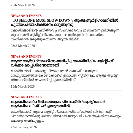
25th March 2026
NEWS AND EVENTS
“TO SEE, ONE MUST SLOW DOWN”: ആത്മ ആർട്ട് ഗാലറിയിൽ
പുതിയ ചിത്രപ്രദർശനം ഒരുങ്ങുന്നു
കോഴിക്കോടിന്റെ ചരിത്രവും സംസ്‌കാരവും ഇഴചേർന്നുനിൽക്കുന്ന
ഗുജറാത്തി സ്ട്രീറ്റ്, വീണ്ടും ഒരു കലാവിരുന്നിന് സാക്ഷ്യം
വഹിക്കാൻ ഒരുങ്ങുകയാണ്. ആത്മ ആർട്ട്...
23rd March 2026
NEWS AND EVENTS
ആത്മ ആർട്ട് ഗ്യാലറി സംഘടിപ്പിച്ച അക്രിലിക് പെയിന്റിംഗ്
വർക്ക്‌ഷോപ്പ് ശ്രദ്ധേയമായി
കോഴിക്കോട്: പ്രശസ്ത ചിത്രകാരൻ കലേഷ് കലയുടെ
നേതൃത്വത്തിൽ കോഴിക്കോട് ഗുജറാത്തി സ്ട്രീറ്റിലെ ആത്മ ആർട്ട്
ഗ്യാലറിയിൽ സംഘടിപ്പിച്ച അക്രിലിക്...
15th March 2026
NEWS AND EVENTS
ആർക്കിടെക്ചറിൽ കലയുടെ പ്രസക്തി: ‘ആർട്ട് ഫോർ
ആർക്കിടെക്ചർ’ ചർച്ച ആത്മയിൽ
​കോഴിക്കോട്: ആത്മ ആർട്ട് ഗ്യാലറിയിലെ 'ഡിയർ വിൻസെന്റ്'
പ്രദർശനത്തിന്റെ രണ്ടാം ദിനമായ ജനുവരി 21-ന് ആർക്കിടെക്ചറും
കലയും തമ്മിലുള്ള...
23rd January 2026