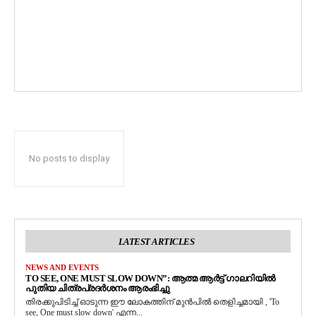
No posts to display
LATEST ARTICLES
NEWS AND EVENTS
TO SEE, ONE MUST SLOW DOWN”: ആത്മ ആർട്ട് ഗാലറിയിൽ
പുതിയ ചിത്രപ്രദർശനം ആരംഭിച്ചു
തിരക്കുപിടിച്ച് ഓടുന്ന ഈ ലോകത്തിന് മുൻപിൽ തെളിച്ചമായി , 'To
see, One must slow down' എന്ന...