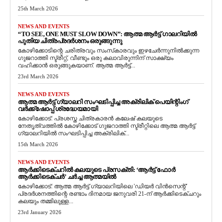
25th March 2026
NEWS AND EVENTS
“TO SEE, ONE MUST SLOW DOWN”: ആത്മ ആർട്ട് ഗാലറിയിൽ
പുതിയ ചിത്രപ്രദർശനം ഒരുങ്ങുന്നു
കോഴിക്കോടിന്റെ ചരിത്രവും സംസ്‌കാരവും ഇഴചേർന്നുനിൽക്കുന്ന
ഗുജറാത്തി സ്ട്രീറ്റ്, വീണ്ടും ഒരു കലാവിരുന്നിന് സാക്ഷ്യം
വഹിക്കാൻ ഒരുങ്ങുകയാണ്. ആത്മ ആർട്ട്...
23rd March 2026
NEWS AND EVENTS
ആത്മ ആർട്ട് ഗ്യാലറി സംഘടിപ്പിച്ച അക്രിലിക് പെയിന്റിംഗ്
വർക്ക്‌ഷോപ്പ് ശ്രദ്ധേയമായി
കോഴിക്കോട്: പ്രശസ്ത ചിത്രകാരൻ കലേഷ് കലയുടെ
നേതൃത്വത്തിൽ കോഴിക്കോട് ഗുജറാത്തി സ്ട്രീറ്റിലെ ആത്മ ആർട്ട്
ഗ്യാലറിയിൽ സംഘടിപ്പിച്ച അക്രിലിക്...
15th March 2026
NEWS AND EVENTS
ആർക്കിടെക്ചറിൽ കലയുടെ പ്രസക്തി: ‘ആർട്ട് ഫോർ
ആർക്കിടെക്ചർ’ ചർച്ച ആത്മയിൽ
​കോഴിക്കോട്: ആത്മ ആർട്ട് ഗ്യാലറിയിലെ 'ഡിയർ വിൻസെന്റ്'
പ്രദർശനത്തിന്റെ രണ്ടാം ദിനമായ ജനുവരി 21-ന് ആർക്കിടെക്ചറും
കലയും തമ്മിലുള്ള...
23rd January 2026