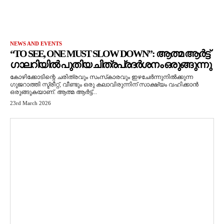
NEWS AND EVENTS
“TO SEE, ONE MUST SLOW DOWN”: ആത്മ ആർട്ട്
ഗാലറിയിൽ പുതിയ ചിത്രപ്രദർശനം ഒരുങ്ങുന്നു
കോഴിക്കോടിന്റെ ചരിത്രവും സംസ്‌കാരവും ഇഴചേർന്നുനിൽക്കുന്ന
ഗുജറാത്തി സ്ട്രീറ്റ്, വീണ്ടും ഒരു കലാവിരുന്നിന് സാക്ഷ്യം വഹിക്കാൻ
ഒരുങ്ങുകയാണ്. ആത്മ ആർട്ട്...
23rd March 2026