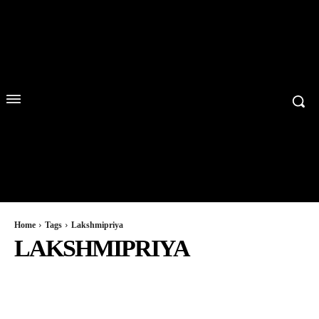
Home
Tags
Lakshmipriya
LAKSHMIPRIYA