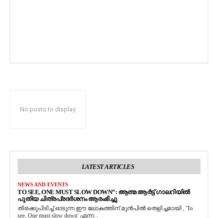
No posts to display
LATEST ARTICLES
NEWS AND EVENTS
TO SEE, ONE MUST SLOW DOWN”: ആത്മ ആർട്ട് ഗാലറിയിൽ
പുതിയ ചിത്രപ്രദർശനം ആരംഭിച്ചു
തിരക്കുപിടിച്ച് ഓടുന്ന ഈ ലോകത്തിന് മുൻപിൽ തെളിച്ചമായി , 'To
see, One must slow down' എന്ന...