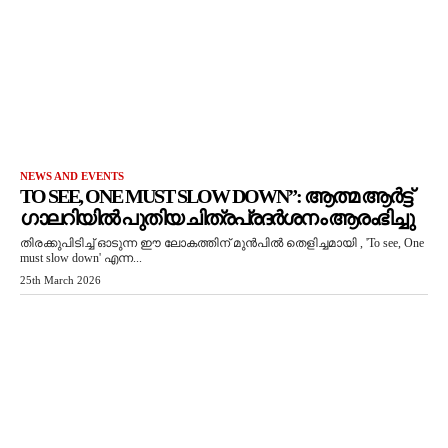
NEWS AND EVENTS
TO SEE, ONE MUST SLOW DOWN”: ആത്മ ആർട്ട്
ഗാലറിയിൽ പുതിയ ചിത്രപ്രദർശനം ആരംഭിച്ചു
തിരക്കുപിടിച്ച് ഓടുന്ന ഈ ലോകത്തിന് മുൻപിൽ തെളിച്ചമായി , 'To see, One
must slow down' എന്ന...
25th March 2026