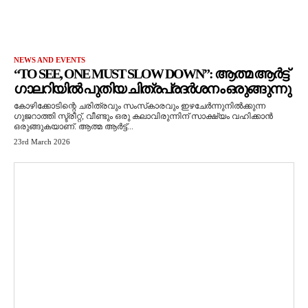
NEWS AND EVENTS
“TO SEE, ONE MUST SLOW DOWN”: ആത്മ ആർട്ട്
ഗാലറിയിൽ പുതിയ ചിത്രപ്രദർശനം ഒരുങ്ങുന്നു
കോഴിക്കോടിന്റെ ചരിത്രവും സംസ്‌കാരവും ഇഴചേർന്നുനിൽക്കുന്ന
ഗുജറാത്തി സ്ട്രീറ്റ്, വീണ്ടും ഒരു കലാവിരുന്നിന് സാക്ഷ്യം വഹിക്കാൻ
ഒരുങ്ങുകയാണ്. ആത്മ ആർട്ട്...
23rd March 2026