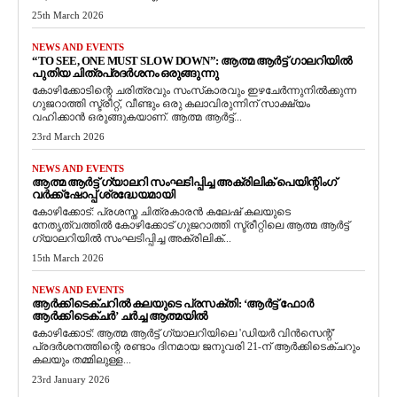
25th March 2026
NEWS AND EVENTS
“TO SEE, ONE MUST SLOW DOWN”: ആത്മ ആർട്ട് ഗാലറിയിൽ
പുതിയ ചിത്രപ്രദർശനം ഒരുങ്ങുന്നു
കോഴിക്കോടിന്റെ ചരിത്രവും സംസ്‌കാരവും ഇഴചേർന്നുനിൽക്കുന്ന
ഗുജറാത്തി സ്ട്രീറ്റ്, വീണ്ടും ഒരു കലാവിരുന്നിന് സാക്ഷ്യം
വഹിക്കാൻ ഒരുങ്ങുകയാണ്. ആത്മ ആർട്ട്...
23rd March 2026
NEWS AND EVENTS
ആത്മ ആർട്ട് ഗ്യാലറി സംഘടിപ്പിച്ച അക്രിലിക് പെയിന്റിംഗ്
വർക്ക്‌ഷോപ്പ് ശ്രദ്ധേയമായി
കോഴിക്കോട്: പ്രശസ്ത ചിത്രകാരൻ കലേഷ് കലയുടെ
നേതൃത്വത്തിൽ കോഴിക്കോട് ഗുജറാത്തി സ്ട്രീറ്റിലെ ആത്മ ആർട്ട്
ഗ്യാലറിയിൽ സംഘടിപ്പിച്ച അക്രിലിക്...
15th March 2026
NEWS AND EVENTS
ആർക്കിടെക്ചറിൽ കലയുടെ പ്രസക്തി: ‘ആർട്ട് ഫോർ
ആർക്കിടെക്ചർ’ ചർച്ച ആത്മയിൽ
​കോഴിക്കോട്: ആത്മ ആർട്ട് ഗ്യാലറിയിലെ 'ഡിയർ വിൻസെന്റ്'
പ്രദർശനത്തിന്റെ രണ്ടാം ദിനമായ ജനുവരി 21-ന് ആർക്കിടെക്ചറും
കലയും തമ്മിലുള്ള...
23rd January 2026