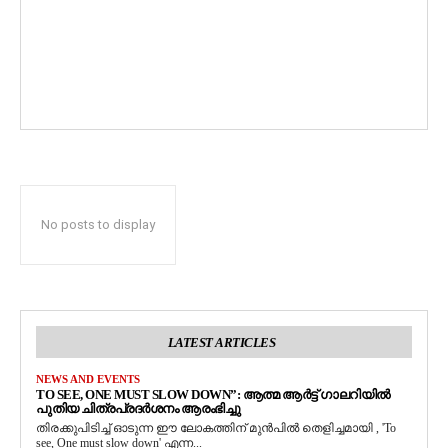
No posts to display
LATEST ARTICLES
NEWS AND EVENTS
TO SEE, ONE MUST SLOW DOWN”: ആത്മ ആർട്ട് ഗാലറിയിൽ
പുതിയ ചിത്രപ്രദർശനം ആരംഭിച്ചു
തിരക്കുപിടിച്ച് ഓടുന്ന ഈ ലോകത്തിന് മുൻപിൽ തെളിച്ചമായി , 'To
see, One must slow down' എന്ന...