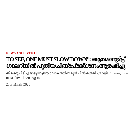
NEWS AND EVENTS
TO SEE, ONE MUST SLOW DOWN”: ആത്മ ആർട്ട്
ഗാലറിയിൽ പുതിയ ചിത്രപ്രദർശനം ആരംഭിച്ചു
തിരക്കുപിടിച്ച് ഓടുന്ന ഈ ലോകത്തിന് മുൻപിൽ തെളിച്ചമായി , 'To see, One
must slow down' എന്ന...
25th March 2026