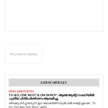
No posts to display
LATEST ARTICLES
NEWS AND EVENTS
TO SEE, ONE MUST SLOW DOWN”: ആത്മ ആർട്ട് ഗാലറിയിൽ
പുതിയ ചിത്രപ്രദർശനം ആരംഭിച്ചു
തിരക്കുപിടിച്ച് ഓടുന്ന ഈ ലോകത്തിന് മുൻപിൽ തെളിച്ചമായി , 'To
see, One must slow down' എന്ന...