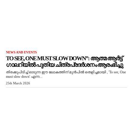
NEWS AND EVENTS
TO SEE, ONE MUST SLOW DOWN”: ആത്മ ആർട്ട്
ഗാലറിയിൽ പുതിയ ചിത്രപ്രദർശനം ആരംഭിച്ചു
തിരക്കുപിടിച്ച് ഓടുന്ന ഈ ലോകത്തിന് മുൻപിൽ തെളിച്ചമായി , 'To see, One
must slow down' എന്ന...
25th March 2026