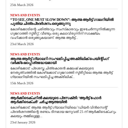
25th March 2026
NEWS AND EVENTS
“TO SEE, ONE MUST SLOW DOWN”: ആത്മ ആർട്ട് ഗാലറിയിൽ
പുതിയ ചിത്രപ്രദർശനം ഒരുങ്ങുന്നു
കോഴിക്കോടിന്റെ ചരിത്രവും സംസ്‌കാരവും ഇഴചേർന്നുനിൽക്കുന്ന
ഗുജറാത്തി സ്ട്രീറ്റ്, വീണ്ടും ഒരു കലാവിരുന്നിന് സാക്ഷ്യം
വഹിക്കാൻ ഒരുങ്ങുകയാണ്. ആത്മ ആർട്ട്...
23rd March 2026
NEWS AND EVENTS
ആത്മ ആർട്ട് ഗ്യാലറി സംഘടിപ്പിച്ച അക്രിലിക് പെയിന്റിംഗ്
വർക്ക്‌ഷോപ്പ് ശ്രദ്ധേയമായി
കോഴിക്കോട്: പ്രശസ്ത ചിത്രകാരൻ കലേഷ് കലയുടെ
നേതൃത്വത്തിൽ കോഴിക്കോട് ഗുജറാത്തി സ്ട്രീറ്റിലെ ആത്മ ആർട്ട്
ഗ്യാലറിയിൽ സംഘടിപ്പിച്ച അക്രിലിക്...
15th March 2026
NEWS AND EVENTS
ആർക്കിടെക്ചറിൽ കലയുടെ പ്രസക്തി: ‘ആർട്ട് ഫോർ
ആർക്കിടെക്ചർ’ ചർച്ച ആത്മയിൽ
​കോഴിക്കോട്: ആത്മ ആർട്ട് ഗ്യാലറിയിലെ 'ഡിയർ വിൻസെന്റ്'
പ്രദർശനത്തിന്റെ രണ്ടാം ദിനമായ ജനുവരി 21-ന് ആർക്കിടെക്ചറും
കലയും തമ്മിലുള്ള...
23rd January 2026