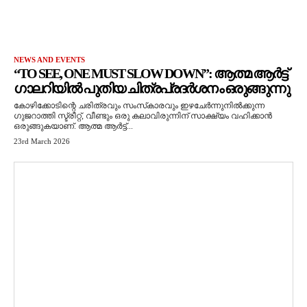
NEWS AND EVENTS
“TO SEE, ONE MUST SLOW DOWN”: ആത്മ ആർട്ട്
ഗാലറിയിൽ പുതിയ ചിത്രപ്രദർശനം ഒരുങ്ങുന്നു
കോഴിക്കോടിന്റെ ചരിത്രവും സംസ്‌കാരവും ഇഴചേർന്നുനിൽക്കുന്ന
ഗുജറാത്തി സ്ട്രീറ്റ്, വീണ്ടും ഒരു കലാവിരുന്നിന് സാക്ഷ്യം വഹിക്കാൻ
ഒരുങ്ങുകയാണ്. ആത്മ ആർട്ട്...
23rd March 2026