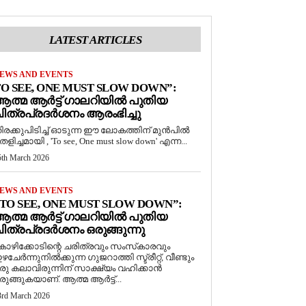
LATEST ARTICLES
EWS AND EVENTS
O SEE, ONE MUST SLOW DOWN”:
ത്മ ആർട്ട് ഗാലറിയിൽ പുതിയ
ിത്രപ്രദർശനം ആരംഭിച്ചു
ിരക്കുപിടിച്ച് ഓടുന്ന ഈ ലോകത്തിന് മുൻപിൽ
െളിച്ചമായി , 'To see, One must slow down' എന്ന...
5th March 2026
EWS AND EVENTS
TO SEE, ONE MUST SLOW DOWN”:
ത്മ ആർട്ട് ഗാലറിയിൽ പുതിയ
ിത്രപ്രദർശനം ഒരുങ്ങുന്നു
ോഴിക്കോടിന്റെ ചരിത്രവും സംസ്‌കാരവും
ഴചേർന്നുനിൽക്കുന്ന ഗുജറാത്തി സ്ട്രീറ്റ്, വീണ്ടും
രു കലാവിരുന്നിന് സാക്ഷ്യം വഹിക്കാൻ
രുങ്ങുകയാണ്. ആത്മ ആർട്ട്...
3rd March 2026