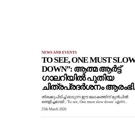
NEWS AND EVENTS
TO SEE, ONE MUST SLO
DOWN”: ആത്മ ആർട്ട്
ഗാലറിയിൽ പുതിയ
ചിത്രപ്രദർശനം ആരംഭിച്
തിരക്കുപിടിച്ച് ഓടുന്ന ഈ ലോകത്തിന് മുൻപിൽ
തെളിച്ചമായി , 'To see, One must slow down' എന്ന...
25th March 2026