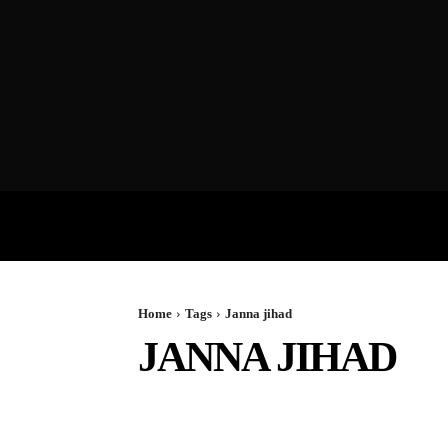
VIDEOS
P
Home
Tags
Janna jihad
JANNA JIHAD