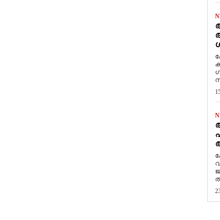
N
ആ
അ
ശ
ക
ക
ഗ
സ
1
N
പ
ആ
​
വ
ജ
ത
2