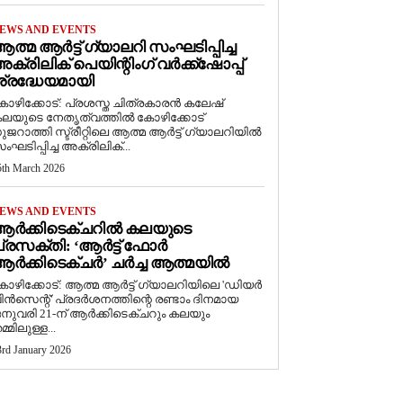
EWS AND EVENTS
ത്മ ആർട്ട് ഗ്യാലറി സംഘടിപ്പിച്ച
ക്രിലിക് പെയിന്റിംഗ് വർക്ക്‌ഷോപ്പ്
്രദ്ധേയമായി
ോഴിക്കോട്: പ്രശസ്ത ചിത്രകാരൻ കലേഷ്
ലയുടെ നേതൃത്വത്തിൽ കോഴിക്കോട്
ുജറാത്തി സ്ട്രീറ്റിലെ ആത്മ ആർട്ട് ഗ്യാലറിയിൽ
ംഘടിപ്പിച്ച അക്രിലിക്...
5th March 2026
EWS AND EVENTS
ആർക്കിടെക്ചറിൽ കലയുടെ
്രസക്തി: ‘ആർട്ട് ഫോർ
ർക്കിടെക്ചർ’ ചർച്ച ആത്മയിൽ
കോഴിക്കോട്: ആത്മ ആർട്ട് ഗ്യാലറിയിലെ 'ഡിയർ
ിൻസെന്റ്' പ്രദർശനത്തിന്റെ രണ്ടാം ദിനമായ
നുവരി 21-ന് ആർക്കിടെക്ചറും കലയും
മ്മിലുള്ള...
3rd January 2026