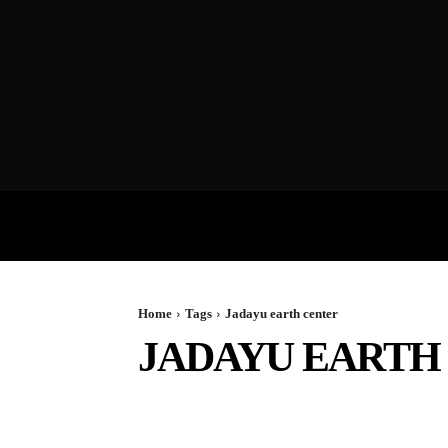
VIDEOS
P
Home
Tags
Jadayu earth center
JADAYU EARTH