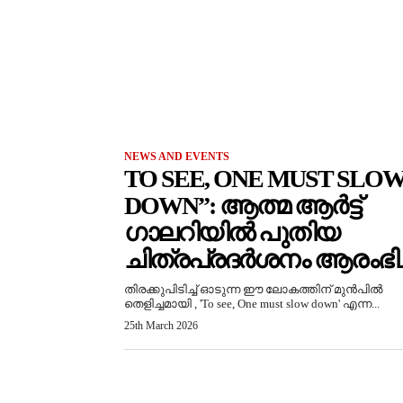
NEWS AND EVENTS
TO SEE, ONE MUST SLO
DOWN”: ആത്മ ആർട്ട്
ഗാലറിയിൽ പുതിയ
ചിത്രപ്രദർശനം ആരംഭിച്
തിരക്കുപിടിച്ച് ഓടുന്ന ഈ ലോകത്തിന് മുൻപിൽ
തെളിച്ചമായി , 'To see, One must slow down' എന്ന...
25th March 2026