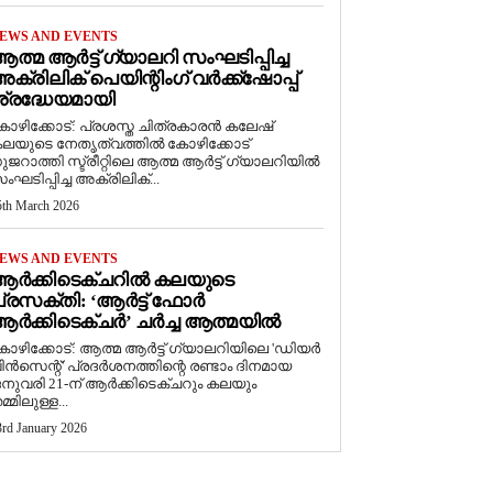
EWS AND EVENTS
ത്മ ആർട്ട് ഗ്യാലറി സംഘടിപ്പിച്ച
ക്രിലിക് പെയിന്റിംഗ് വർക്ക്‌ഷോപ്പ്
്രദ്ധേയമായി
ോഴിക്കോട്: പ്രശസ്ത ചിത്രകാരൻ കലേഷ്
ലയുടെ നേതൃത്വത്തിൽ കോഴിക്കോട്
ുജറാത്തി സ്ട്രീറ്റിലെ ആത്മ ആർട്ട് ഗ്യാലറിയിൽ
ംഘടിപ്പിച്ച അക്രിലിക്...
5th March 2026
EWS AND EVENTS
ആർക്കിടെക്ചറിൽ കലയുടെ
്രസക്തി: ‘ആർട്ട് ഫോർ
ർക്കിടെക്ചർ’ ചർച്ച ആത്മയിൽ
കോഴിക്കോട്: ആത്മ ആർട്ട് ഗ്യാലറിയിലെ 'ഡിയർ
ിൻസെന്റ്' പ്രദർശനത്തിന്റെ രണ്ടാം ദിനമായ
നുവരി 21-ന് ആർക്കിടെക്ചറും കലയും
മ്മിലുള്ള...
3rd January 2026