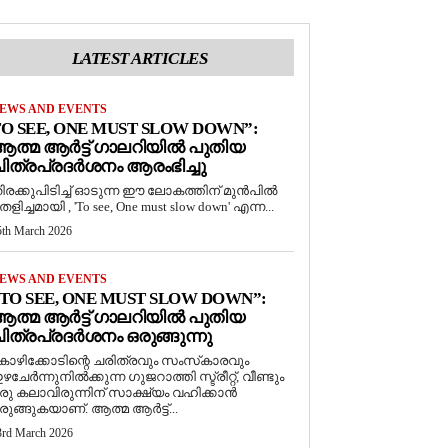
LATEST ARTICLES
EWS AND EVENTS
O SEE, ONE MUST SLOW DOWN”:
ത്മ ആർട്ട് ഗാലറിയിൽ പുതിയ
ിത്രപ്രദർശനം ആരംഭിച്ചു
ിരക്കുപിടിച്ച് ഓടുന്ന ഈ ലോകത്തിന് മുൻപിൽ
െളിച്ചമായി , 'To see, One must slow down' എന്ന...
5th March 2026
EWS AND EVENTS
TO SEE, ONE MUST SLOW DOWN”:
ത്മ ആർട്ട് ഗാലറിയിൽ പുതിയ
ിത്രപ്രദർശനം ഒരുങ്ങുന്നു
ോഴിക്കോടിന്റെ ചരിത്രവും സംസ്‌കാരവും
ഴചേർന്നുനിൽക്കുന്ന ഗുജറാത്തി സ്ട്രീറ്റ്, വീണ്ടും
രു കലാവിരുന്നിന് സാക്ഷ്യം വഹിക്കാൻ
രുങ്ങുകയാണ്. ആത്മ ആർട്ട്...
3rd March 2026