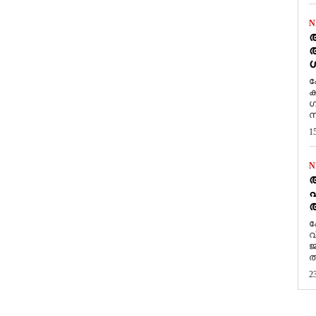
N
ആ
അ
ശ
ക
ക
ഗ
സ
1
N
പ
ആ
​
വ
ജ
ത
2