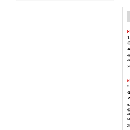
N
T
ആ
ച
ത
ത
2
N
“
ആ
ച
ക
ഇ
ഒ
ഒ
2