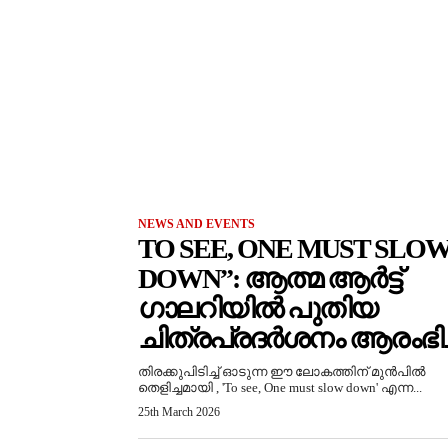
NEWS AND EVENTS
TO SEE, ONE MUST SLO
DOWN”: ആത്മ ആർട്ട്
ഗാലറിയിൽ പുതിയ
ചിത്രപ്രദർശനം ആരംഭിച്
തിരക്കുപിടിച്ച് ഓടുന്ന ഈ ലോകത്തിന് മുൻപിൽ
തെളിച്ചമായി , 'To see, One must slow down' എന്ന...
25th March 2026