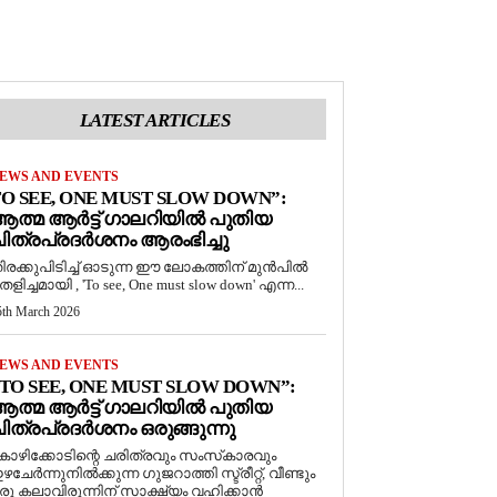
LATEST ARTICLES
EWS AND EVENTS
O SEE, ONE MUST SLOW DOWN”:
ത്മ ആർട്ട് ഗാലറിയിൽ പുതിയ
ിത്രപ്രദർശനം ആരംഭിച്ചു
ിരക്കുപിടിച്ച് ഓടുന്ന ഈ ലോകത്തിന് മുൻപിൽ
െളിച്ചമായി , 'To see, One must slow down' എന്ന...
5th March 2026
EWS AND EVENTS
TO SEE, ONE MUST SLOW DOWN”:
ത്മ ആർട്ട് ഗാലറിയിൽ പുതിയ
ിത്രപ്രദർശനം ഒരുങ്ങുന്നു
ോഴിക്കോടിന്റെ ചരിത്രവും സംസ്‌കാരവും
ഴചേർന്നുനിൽക്കുന്ന ഗുജറാത്തി സ്ട്രീറ്റ്, വീണ്ടും
രു കലാവിരുന്നിന് സാക്ഷ്യം വഹിക്കാൻ