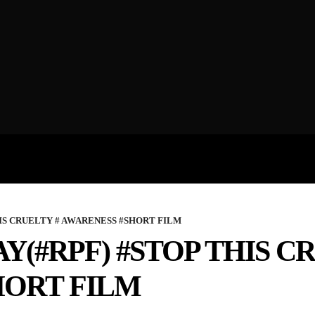
ROFILES
THE ARTERIA
CONTA
HIS CRUELTY # AWARENESS #SHORT FILM
Y(#RPF) #STOP THIS C
HORT FILM