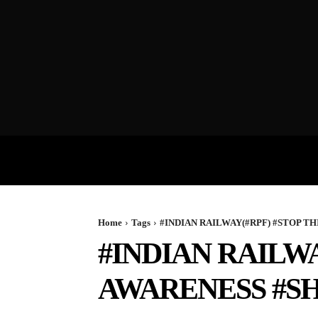
VIDEOS
P
Home
Tags
#INDIAN RAILWAY(#RPF) #STOP T
#INDIAN RAILWA
AWARENESS #S