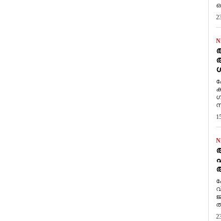
ഒ
2
N
ആ
അ
ശ
ക
ക
ഗ
സ
1
N
പ
ആ
​
വ
ജ
ത
2