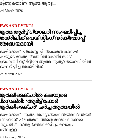
രുങ്ങുകയാണ്. ആത്മ ആർട്ട്...
3rd March 2026
EWS AND EVENTS
ത്മ ആർട്ട് ഗ്യാലറി സംഘടിപ്പിച്ച
ക്രിലിക് പെയിന്റിംഗ് വർക്ക്‌ഷോപ്പ്
്രദ്ധേയമായി
ോഴിക്കോട്: പ്രശസ്ത ചിത്രകാരൻ കലേഷ്
ലയുടെ നേതൃത്വത്തിൽ കോഴിക്കോട്
ുജറാത്തി സ്ട്രീറ്റിലെ ആത്മ ആർട്ട് ഗ്യാലറിയിൽ
ംഘടിപ്പിച്ച അക്രിലിക്...
5th March 2026
EWS AND EVENTS
ആർക്കിടെക്ചറിൽ കലയുടെ
്രസക്തി: ‘ആർട്ട് ഫോർ
ർക്കിടെക്ചർ’ ചർച്ച ആത്മയിൽ
കോഴിക്കോട്: ആത്മ ആർട്ട് ഗ്യാലറിയിലെ 'ഡിയർ
ിൻസെന്റ്' പ്രദർശനത്തിന്റെ രണ്ടാം ദിനമായ
നുവരി 21-ന് ആർക്കിടെക്ചറും കലയും
മ്മിലുള്ള...
3rd January 2026