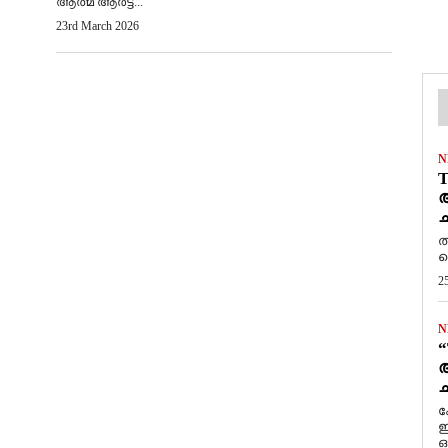
ആത്മ ആർട്ട്...
23rd March 2026
N
T
ആ
ച
ത
ത
2
N
“
ആ
ച
ക
ഇ
ഒ