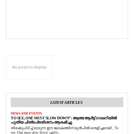
No posts to display
LATEST ARTICLES
NEWS AND EVENTS
TO SEE, ONE MUST SLOW DOWN”: ആത്മ ആർട്ട് ഗാലറിയിൽ
പുതിയ ചിത്രപ്രദർശനം ആരംഭിച്ചു
തിരക്കുപിടിച്ച് ഓടുന്ന ഈ ലോകത്തിന് മുൻപിൽ തെളിച്ചമായി , 'To
see, One must slow down' എന്ന...