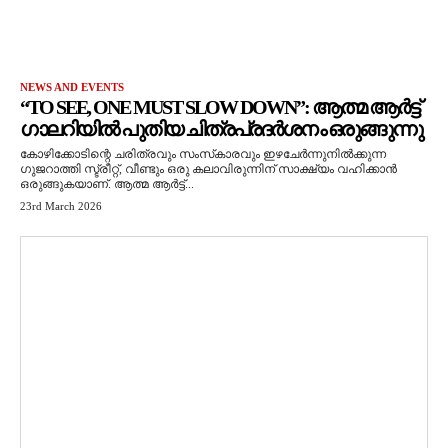
NEWS AND EVENTS
“TO SEE, ONE MUST SLOW DOWN”: ആത്മ ആർട്ട്
ഗാലറിയിൽ പുതിയ ചിത്രപ്രദർശനം ഒരുങ്ങുന്നു
കോഴിക്കോടിന്റെ ചരിത്രവും സംസ്‌കാരവും ഇഴചേർന്നുനിൽക്കുന്ന
ഗുജറാത്തി സ്ട്രീറ്റ്, വീണ്ടും ഒരു കലാവിരുന്നിന് സാക്ഷ്യം വഹിക്കാൻ
ഒരുങ്ങുകയാണ്. ആത്മ ആർട്ട്...
23rd March 2026