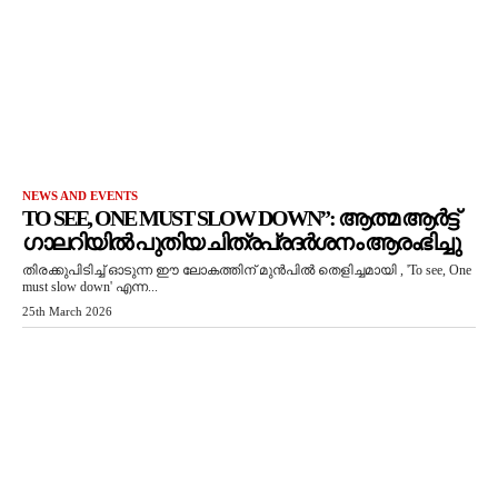
NEWS AND EVENTS
TO SEE, ONE MUST SLOW DOWN”: ആത്മ ആർട്ട്
ഗാലറിയിൽ പുതിയ ചിത്രപ്രദർശനം ആരംഭിച്ചു
തിരക്കുപിടിച്ച് ഓടുന്ന ഈ ലോകത്തിന് മുൻപിൽ തെളിച്ചമായി , 'To see, One
must slow down' എന്ന...
25th March 2026