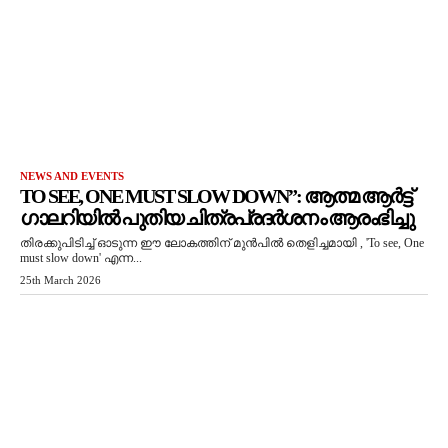
NEWS AND EVENTS
TO SEE, ONE MUST SLOW DOWN”: ആത്മ ആർട്ട്
ഗാലറിയിൽ പുതിയ ചിത്രപ്രദർശനം ആരംഭിച്ചു
തിരക്കുപിടിച്ച് ഓടുന്ന ഈ ലോകത്തിന് മുൻപിൽ തെളിച്ചമായി , 'To see, One
must slow down' എന്ന...
25th March 2026