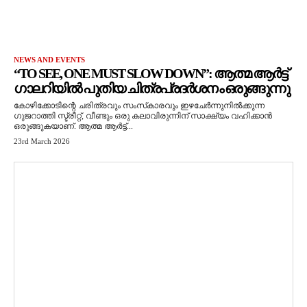
NEWS AND EVENTS
“TO SEE, ONE MUST SLOW DOWN”: ആത്മ ആർട്ട്
ഗാലറിയിൽ പുതിയ ചിത്രപ്രദർശനം ഒരുങ്ങുന്നു
കോഴിക്കോടിന്റെ ചരിത്രവും സംസ്‌കാരവും ഇഴചേർന്നുനിൽക്കുന്ന
ഗുജറാത്തി സ്ട്രീറ്റ്, വീണ്ടും ഒരു കലാവിരുന്നിന് സാക്ഷ്യം വഹിക്കാൻ
ഒരുങ്ങുകയാണ്. ആത്മ ആർട്ട്...
23rd March 2026