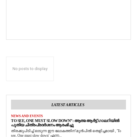
No posts to display
LATEST ARTICLES
NEWS AND EVENTS
TO SEE, ONE MUST SLOW DOWN”: ആത്മ ആർട്ട് ഗാലറിയിൽ
പുതിയ ചിത്രപ്രദർശനം ആരംഭിച്ചു
തിരക്കുപിടിച്ച് ഓടുന്ന ഈ ലോകത്തിന് മുൻപിൽ തെളിച്ചമായി , 'To
see, One must slow down' എന്ന...