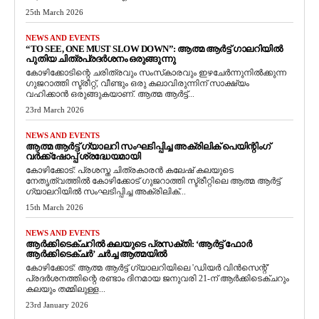
25th March 2026
NEWS AND EVENTS
“TO SEE, ONE MUST SLOW DOWN”: ആത്മ ആർട്ട് ഗാലറിയിൽ
പുതിയ ചിത്രപ്രദർശനം ഒരുങ്ങുന്നു
കോഴിക്കോടിന്റെ ചരിത്രവും സംസ്‌കാരവും ഇഴചേർന്നുനിൽക്കുന്ന
ഗുജറാത്തി സ്ട്രീറ്റ്, വീണ്ടും ഒരു കലാവിരുന്നിന് സാക്ഷ്യം
വഹിക്കാൻ ഒരുങ്ങുകയാണ്. ആത്മ ആർട്ട്...
23rd March 2026
NEWS AND EVENTS
ആത്മ ആർട്ട് ഗ്യാലറി സംഘടിപ്പിച്ച അക്രിലിക് പെയിന്റിംഗ്
വർക്ക്‌ഷോപ്പ് ശ്രദ്ധേയമായി
കോഴിക്കോട്: പ്രശസ്ത ചിത്രകാരൻ കലേഷ് കലയുടെ
നേതൃത്വത്തിൽ കോഴിക്കോട് ഗുജറാത്തി സ്ട്രീറ്റിലെ ആത്മ ആർട്ട്
ഗ്യാലറിയിൽ സംഘടിപ്പിച്ച അക്രിലിക്...
15th March 2026
NEWS AND EVENTS
ആർക്കിടെക്ചറിൽ കലയുടെ പ്രസക്തി: ‘ആർട്ട് ഫോർ
ആർക്കിടെക്ചർ’ ചർച്ച ആത്മയിൽ
​കോഴിക്കോട്: ആത്മ ആർട്ട് ഗ്യാലറിയിലെ 'ഡിയർ വിൻസെന്റ്'
പ്രദർശനത്തിന്റെ രണ്ടാം ദിനമായ ജനുവരി 21-ന് ആർക്കിടെക്ചറും
കലയും തമ്മിലുള്ള...
23rd January 2026