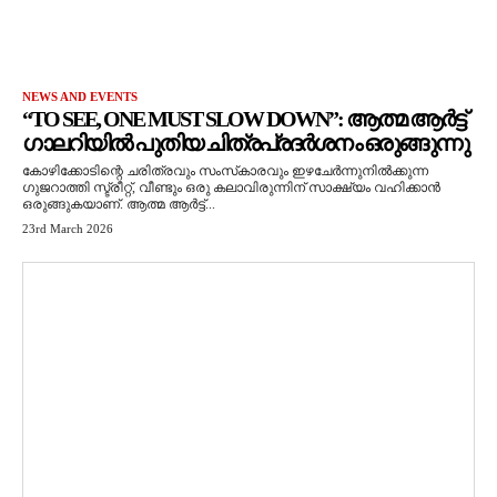
NEWS AND EVENTS
“TO SEE, ONE MUST SLOW DOWN”: ആത്മ ആർട്ട്
ഗാലറിയിൽ പുതിയ ചിത്രപ്രദർശനം ഒരുങ്ങുന്നു
കോഴിക്കോടിന്റെ ചരിത്രവും സംസ്‌കാരവും ഇഴചേർന്നുനിൽക്കുന്ന
ഗുജറാത്തി സ്ട്രീറ്റ്, വീണ്ടും ഒരു കലാവിരുന്നിന് സാക്ഷ്യം വഹിക്കാൻ
ഒരുങ്ങുകയാണ്. ആത്മ ആർട്ട്...
23rd March 2026