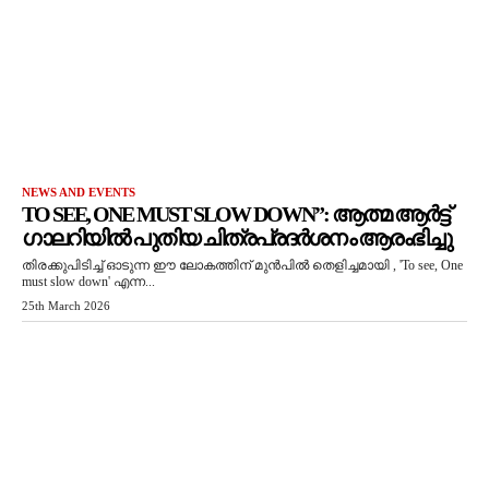
NEWS AND EVENTS
TO SEE, ONE MUST SLOW DOWN”: ആത്മ ആർട്ട്
ഗാലറിയിൽ പുതിയ ചിത്രപ്രദർശനം ആരംഭിച്ചു
തിരക്കുപിടിച്ച് ഓടുന്ന ഈ ലോകത്തിന് മുൻപിൽ തെളിച്ചമായി , 'To see, One
must slow down' എന്ന...
25th March 2026