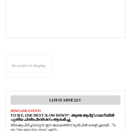
No posts to display
LATEST ARTICLES
NEWS AND EVENTS
TO SEE, ONE MUST SLOW DOWN”: ആത്മ ആർട്ട് ഗാലറിയിൽ
പുതിയ ചിത്രപ്രദർശനം ആരംഭിച്ചു
തിരക്കുപിടിച്ച് ഓടുന്ന ഈ ലോകത്തിന് മുൻപിൽ തെളിച്ചമായി , 'To
see, One must slow down' എന്ന...