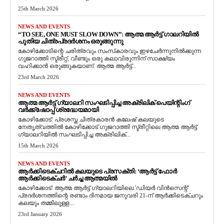
25th March 2026
NEWS AND EVENTS
“TO SEE, ONE MUST SLOW DOWN”: ആത്മ ആർട്ട് ഗാലറിയിൽ
പുതിയ ചിത്രപ്രദർശനം ഒരുങ്ങുന്നു
കോഴിക്കോടിന്റെ ചരിത്രവും സംസ്‌കാരവും ഇഴചേർന്നുനിൽക്കുന്ന
ഗുജറാത്തി സ്ട്രീറ്റ്, വീണ്ടും ഒരു കലാവിരുന്നിന് സാക്ഷ്യം
വഹിക്കാൻ ഒരുങ്ങുകയാണ്. ആത്മ ആർട്ട്...
23rd March 2026
NEWS AND EVENTS
ആത്മ ആർട്ട് ഗ്യാലറി സംഘടിപ്പിച്ച അക്രിലിക് പെയിന്റിംഗ്
വർക്ക്‌ഷോപ്പ് ശ്രദ്ധേയമായി
കോഴിക്കോട്: പ്രശസ്ത ചിത്രകാരൻ കലേഷ് കലയുടെ
നേതൃത്വത്തിൽ കോഴിക്കോട് ഗുജറാത്തി സ്ട്രീറ്റിലെ ആത്മ ആർട്ട്
ഗ്യാലറിയിൽ സംഘടിപ്പിച്ച അക്രിലിക്...
15th March 2026
NEWS AND EVENTS
ആർക്കിടെക്ചറിൽ കലയുടെ പ്രസക്തി: ‘ആർട്ട് ഫോർ
ആർക്കിടെക്ചർ’ ചർച്ച ആത്മയിൽ
​കോഴിക്കോട്: ആത്മ ആർട്ട് ഗ്യാലറിയിലെ 'ഡിയർ വിൻസെന്റ്'
പ്രദർശനത്തിന്റെ രണ്ടാം ദിനമായ ജനുവരി 21-ന് ആർക്കിടെക്ചറും
കലയും തമ്മിലുള്ള...
23rd January 2026