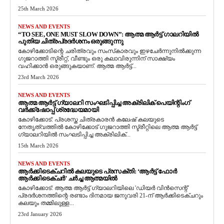
25th March 2026
NEWS AND EVENTS
“TO SEE, ONE MUST SLOW DOWN”: ആത്മ ആർട്ട് ഗാലറിയിൽ
പുതിയ ചിത്രപ്രദർശനം ഒരുങ്ങുന്നു
കോഴിക്കോടിന്റെ ചരിത്രവും സംസ്‌കാരവും ഇഴചേർന്നുനിൽക്കുന്ന
ഗുജറാത്തി സ്ട്രീറ്റ്, വീണ്ടും ഒരു കലാവിരുന്നിന് സാക്ഷ്യം
വഹിക്കാൻ ഒരുങ്ങുകയാണ്. ആത്മ ആർട്ട്...
23rd March 2026
NEWS AND EVENTS
ആത്മ ആർട്ട് ഗ്യാലറി സംഘടിപ്പിച്ച അക്രിലിക് പെയിന്റിംഗ്
വർക്ക്‌ഷോപ്പ് ശ്രദ്ധേയമായി
കോഴിക്കോട്: പ്രശസ്ത ചിത്രകാരൻ കലേഷ് കലയുടെ
നേതൃത്വത്തിൽ കോഴിക്കോട് ഗുജറാത്തി സ്ട്രീറ്റിലെ ആത്മ ആർട്ട്
ഗ്യാലറിയിൽ സംഘടിപ്പിച്ച അക്രിലിക്...
15th March 2026
NEWS AND EVENTS
ആർക്കിടെക്ചറിൽ കലയുടെ പ്രസക്തി: ‘ആർട്ട് ഫോർ
ആർക്കിടെക്ചർ’ ചർച്ച ആത്മയിൽ
​കോഴിക്കോട്: ആത്മ ആർട്ട് ഗ്യാലറിയിലെ 'ഡിയർ വിൻസെന്റ്'
പ്രദർശനത്തിന്റെ രണ്ടാം ദിനമായ ജനുവരി 21-ന് ആർക്കിടെക്ചറും
കലയും തമ്മിലുള്ള...
23rd January 2026