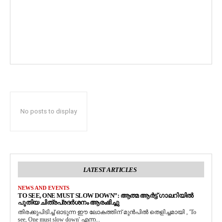
No posts to display
LATEST ARTICLES
NEWS AND EVENTS
TO SEE, ONE MUST SLOW DOWN”: ആത്മ ആർട്ട് ഗാലറിയിൽ
പുതിയ ചിത്രപ്രദർശനം ആരംഭിച്ചു
തിരക്കുപിടിച്ച് ഓടുന്ന ഈ ലോകത്തിന് മുൻപിൽ തെളിച്ചമായി , 'To
see, One must slow down' എന്ന...