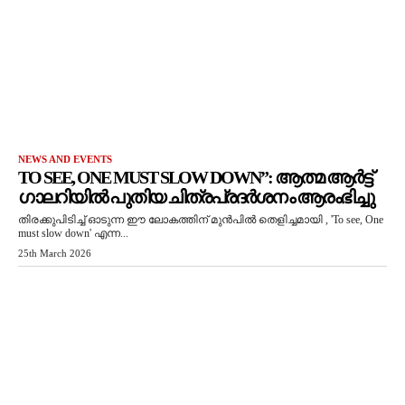
NEWS AND EVENTS
TO SEE, ONE MUST SLOW DOWN”: ആത്മ ആർട്ട്
ഗാലറിയിൽ പുതിയ ചിത്രപ്രദർശനം ആരംഭിച്ചു
തിരക്കുപിടിച്ച് ഓടുന്ന ഈ ലോകത്തിന് മുൻപിൽ തെളിച്ചമായി , 'To see, One
must slow down' എന്ന...
25th March 2026