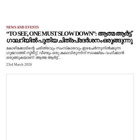
NEWS AND EVENTS
“TO SEE, ONE MUST SLOW DOWN”: ആത്മ ആർട്ട്
ഗാലറിയിൽ പുതിയ ചിത്രപ്രദർശനം ഒരുങ്ങുന്നു
കോഴിക്കോടിന്റെ ചരിത്രവും സംസ്‌കാരവും ഇഴചേർന്നുനിൽക്കുന്ന
ഗുജറാത്തി സ്ട്രീറ്റ്, വീണ്ടും ഒരു കലാവിരുന്നിന് സാക്ഷ്യം വഹിക്കാൻ
ഒരുങ്ങുകയാണ്. ആത്മ ആർട്ട്...
23rd March 2026