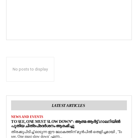
No posts to display
LATEST ARTICLES
NEWS AND EVENTS
TO SEE, ONE MUST SLOW DOWN”: ആത്മ ആർട്ട് ഗാലറിയിൽ
പുതിയ ചിത്രപ്രദർശനം ആരംഭിച്ചു
തിരക്കുപിടിച്ച് ഓടുന്ന ഈ ലോകത്തിന് മുൻപിൽ തെളിച്ചമായി , 'To
see, One must slow down' എന്ന...