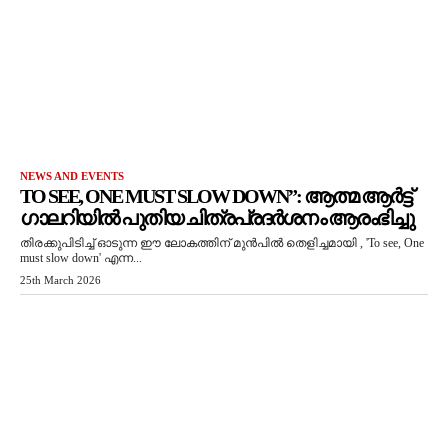
NEWS AND EVENTS
TO SEE, ONE MUST SLOW DOWN”: ആത്മ ആർട്ട്
ഗാലറിയിൽ പുതിയ ചിത്രപ്രദർശനം ആരംഭിച്ചു
തിരക്കുപിടിച്ച് ഓടുന്ന ഈ ലോകത്തിന് മുൻപിൽ തെളിച്ചമായി , 'To see, One
must slow down' എന്ന...
25th March 2026