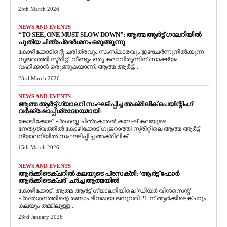
25th March 2026
NEWS AND EVENTS
“TO SEE, ONE MUST SLOW DOWN”: ആത്മ ആർട്ട് ഗാലറിയിൽ
പുതിയ ചിത്രപ്രദർശനം ഒരുങ്ങുന്നു
കോഴിക്കോടിന്റെ ചരിത്രവും സംസ്‌കാരവും ഇഴചേർന്നുനിൽക്കുന്ന
ഗുജറാത്തി സ്ട്രീറ്റ്, വീണ്ടും ഒരു കലാവിരുന്നിന് സാക്ഷ്യം
വഹിക്കാൻ ഒരുങ്ങുകയാണ്. ആത്മ ആർട്ട്...
23rd March 2026
NEWS AND EVENTS
ആത്മ ആർട്ട് ഗ്യാലറി സംഘടിപ്പിച്ച അക്രിലിക് പെയിന്റിംഗ്
വർക്ക്‌ഷോപ്പ് ശ്രദ്ധേയമായി
കോഴിക്കോട്: പ്രശസ്ത ചിത്രകാരൻ കലേഷ് കലയുടെ
നേതൃത്വത്തിൽ കോഴിക്കോട് ഗുജറാത്തി സ്ട്രീറ്റിലെ ആത്മ ആർട്ട്
ഗ്യാലറിയിൽ സംഘടിപ്പിച്ച അക്രിലിക്...
15th March 2026
NEWS AND EVENTS
ആർക്കിടെക്ചറിൽ കലയുടെ പ്രസക്തി: ‘ആർട്ട് ഫോർ
ആർക്കിടെക്ചർ’ ചർച്ച ആത്മയിൽ
​കോഴിക്കോട്: ആത്മ ആർട്ട് ഗ്യാലറിയിലെ 'ഡിയർ വിൻസെന്റ്'
പ്രദർശനത്തിന്റെ രണ്ടാം ദിനമായ ജനുവരി 21-ന് ആർക്കിടെക്ചറും
കലയും തമ്മിലുള്ള...
23rd January 2026