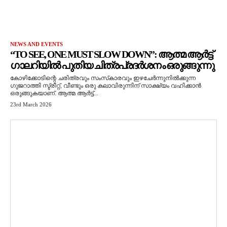
NEWS AND EVENTS
“TO SEE, ONE MUST SLOW DOWN”: ആത്മ ആർട്ട്
ഗാലറിയിൽ പുതിയ ചിത്രപ്രദർശനം ഒരുങ്ങുന്നു
കോഴിക്കോടിന്റെ ചരിത്രവും സംസ്‌കാരവും ഇഴചേർന്നുനിൽക്കുന്ന
ഗുജറാത്തി സ്ട്രീറ്റ്, വീണ്ടും ഒരു കലാവിരുന്നിന് സാക്ഷ്യം വഹിക്കാൻ
ഒരുങ്ങുകയാണ്. ആത്മ ആർട്ട്...
23rd March 2026