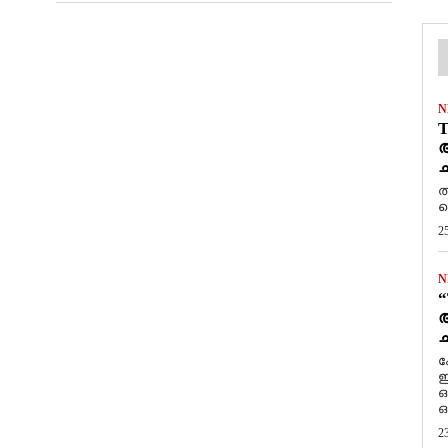
N
T
ആ
ച
ത
ത
2
N
“
ആ
ച
ക
ഇ
ഒ
ഒ
2