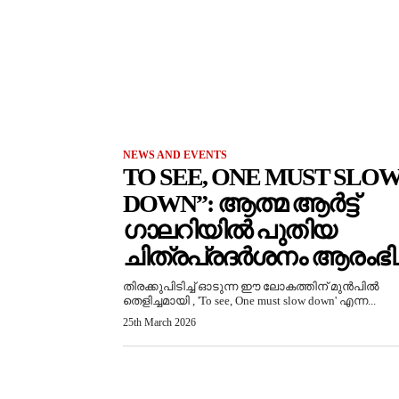
NEWS AND EVENTS
TO SEE, ONE MUST SLO
DOWN”: ആത്മ ആർട്ട്
ഗാലറിയിൽ പുതിയ
ചിത്രപ്രദർശനം ആരംഭിച്
തിരക്കുപിടിച്ച് ഓടുന്ന ഈ ലോകത്തിന് മുൻപിൽ
തെളിച്ചമായി , 'To see, One must slow down' എന്ന...
25th March 2026