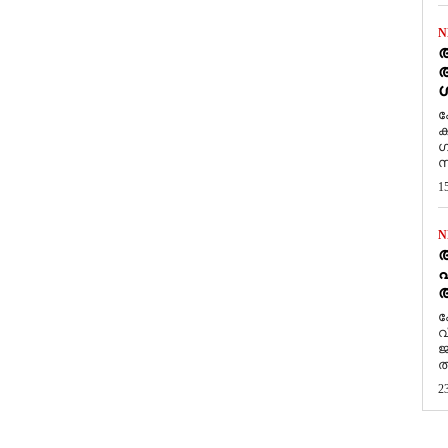
N
ആ
അ
ശ
ക
ക
ഗ
സ
1
N
പ
ആ
​
വ
ജ
ത
2