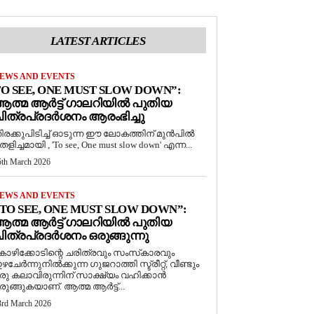
LATEST ARTICLES
EWS AND EVENTS
O SEE, ONE MUST SLOW DOWN”:
ത്മ ആർട്ട് ഗാലറിയിൽ പുതിയ
ിത്രപ്രദർശനം ആരംഭിച്ചു
ിരക്കുപിടിച്ച് ഓടുന്ന ഈ ലോകത്തിന് മുൻപിൽ
െളിച്ചമായി , 'To see, One must slow down' എന്ന...
5th March 2026
EWS AND EVENTS
TO SEE, ONE MUST SLOW DOWN”:
ത്മ ആർട്ട് ഗാലറിയിൽ പുതിയ
ിത്രപ്രദർശനം ഒരുങ്ങുന്നു
ോഴിക്കോടിന്റെ ചരിത്രവും സംസ്‌കാരവും
ഴചേർന്നുനിൽക്കുന്ന ഗുജറാത്തി സ്ട്രീറ്റ്, വീണ്ടും
രു കലാവിരുന്നിന് സാക്ഷ്യം വഹിക്കാൻ
രുങ്ങുകയാണ്. ആത്മ ആർട്ട്...
3rd March 2026