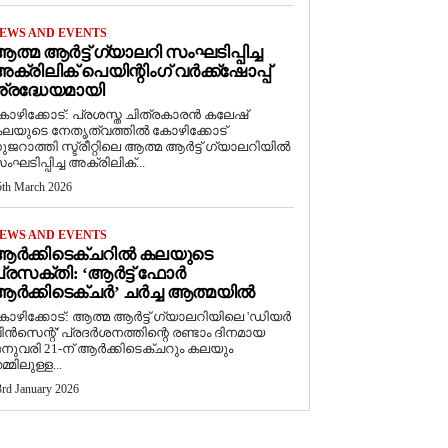
EWS AND EVENTS
ത്മ ആർട്ട് ഗ്യാലറി സംഘടിപ്പിച്ച
ക്രിലിക് പെയിന്റിംഗ് വർക്ക്‌ഷോപ്പ്
്രദ്ധേയമായി
ോഴിക്കോട്: പ്രശസ്ത ചിത്രകാരൻ കലേഷ്
ലയുടെ നേതൃത്വത്തിൽ കോഴിക്കോട്
ുജറാത്തി സ്ട്രീറ്റിലെ ആത്മ ആർട്ട് ഗ്യാലറിയിൽ
ംഘടിപ്പിച്ച അക്രിലിക്...
5th March 2026
EWS AND EVENTS
ആർക്കിടെക്ചറിൽ കലയുടെ
്രസക്തി: ‘ആർട്ട് ഫോർ
ർക്കിടെക്ചർ’ ചർച്ച ആത്മയിൽ
കോഴിക്കോട്: ആത്മ ആർട്ട് ഗ്യാലറിയിലെ 'ഡിയർ
ിൻസെന്റ്' പ്രദർശനത്തിന്റെ രണ്ടാം ദിനമായ
നുവരി 21-ന് ആർക്കിടെക്ചറും കലയും
മ്മിലുള്ള...
3rd January 2026