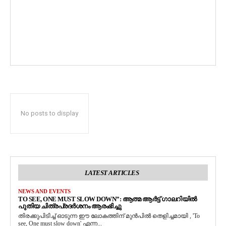
No posts to display
LATEST ARTICLES
NEWS AND EVENTS
TO SEE, ONE MUST SLOW DOWN”: ആത്മ ആർട്ട് ഗാലറിയിൽ
പുതിയ ചിത്രപ്രദർശനം ആരംഭിച്ചു
തിരക്കുപിടിച്ച് ഓടുന്ന ഈ ലോകത്തിന് മുൻപിൽ തെളിച്ചമായി , 'To
see, One must slow down' എന്ന...