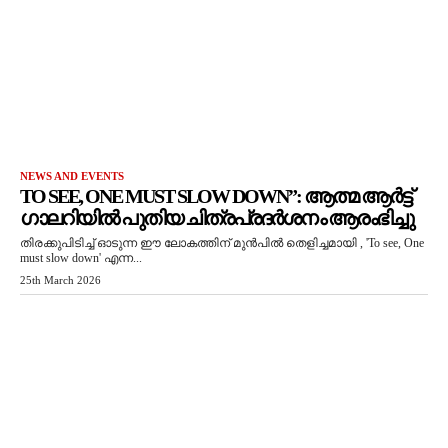
NEWS AND EVENTS
TO SEE, ONE MUST SLOW DOWN”: ആത്മ ആർട്ട്
ഗാലറിയിൽ പുതിയ ചിത്രപ്രദർശനം ആരംഭിച്ചു
തിരക്കുപിടിച്ച് ഓടുന്ന ഈ ലോകത്തിന് മുൻപിൽ തെളിച്ചമായി , 'To see, One
must slow down' എന്ന...
25th March 2026