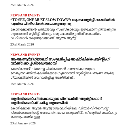
25th March 2026
NEWS AND EVENTS
“TO SEE, ONE MUST SLOW DOWN”: ആത്മ ആർട്ട് ഗാലറിയിൽ
പുതിയ ചിത്രപ്രദർശനം ഒരുങ്ങുന്നു
കോഴിക്കോടിന്റെ ചരിത്രവും സംസ്‌കാരവും ഇഴചേർന്നുനിൽക്കുന്ന
ഗുജറാത്തി സ്ട്രീറ്റ്, വീണ്ടും ഒരു കലാവിരുന്നിന് സാക്ഷ്യം
വഹിക്കാൻ ഒരുങ്ങുകയാണ്. ആത്മ ആർട്ട്...
23rd March 2026
NEWS AND EVENTS
ആത്മ ആർട്ട് ഗ്യാലറി സംഘടിപ്പിച്ച അക്രിലിക് പെയിന്റിംഗ്
വർക്ക്‌ഷോപ്പ് ശ്രദ്ധേയമായി
കോഴിക്കോട്: പ്രശസ്ത ചിത്രകാരൻ കലേഷ് കലയുടെ
നേതൃത്വത്തിൽ കോഴിക്കോട് ഗുജറാത്തി സ്ട്രീറ്റിലെ ആത്മ ആർട്ട്
ഗ്യാലറിയിൽ സംഘടിപ്പിച്ച അക്രിലിക്...
15th March 2026
NEWS AND EVENTS
ആർക്കിടെക്ചറിൽ കലയുടെ പ്രസക്തി: ‘ആർട്ട് ഫോർ
ആർക്കിടെക്ചർ’ ചർച്ച ആത്മയിൽ
​കോഴിക്കോട്: ആത്മ ആർട്ട് ഗ്യാലറിയിലെ 'ഡിയർ വിൻസെന്റ്'
പ്രദർശനത്തിന്റെ രണ്ടാം ദിനമായ ജനുവരി 21-ന് ആർക്കിടെക്ചറും
കലയും തമ്മിലുള്ള...
23rd January 2026