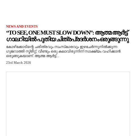
NEWS AND EVENTS
“TO SEE, ONE MUST SLOW DOWN”: ആത്മ ആർട്ട്
ഗാലറിയിൽ പുതിയ ചിത്രപ്രദർശനം ഒരുങ്ങുന്നു
കോഴിക്കോടിന്റെ ചരിത്രവും സംസ്‌കാരവും ഇഴചേർന്നുനിൽക്കുന്ന
ഗുജറാത്തി സ്ട്രീറ്റ്, വീണ്ടും ഒരു കലാവിരുന്നിന് സാക്ഷ്യം വഹിക്കാൻ
ഒരുങ്ങുകയാണ്. ആത്മ ആർട്ട്...
23rd March 2026