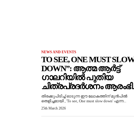
NEWS AND EVENTS
TO SEE, ONE MUST SLO
DOWN”: ആത്മ ആർട്ട്
ഗാലറിയിൽ പുതിയ
ചിത്രപ്രദർശനം ആരംഭിച്
തിരക്കുപിടിച്ച് ഓടുന്ന ഈ ലോകത്തിന് മുൻപിൽ
തെളിച്ചമായി , 'To see, One must slow down' എന്ന...
25th March 2026