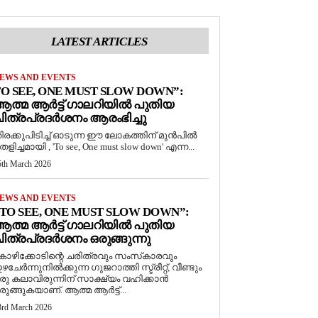
LATEST ARTICLES
EWS AND EVENTS
O SEE, ONE MUST SLOW DOWN”:
ത്മ ആർട്ട് ഗാലറിയിൽ പുതിയ
ിത്രപ്രദർശനം ആരംഭിച്ചു
ിരക്കുപിടിച്ച് ഓടുന്ന ഈ ലോകത്തിന് മുൻപിൽ
െളിച്ചമായി , 'To see, One must slow down' എന്ന...
5th March 2026
EWS AND EVENTS
TO SEE, ONE MUST SLOW DOWN”:
ത്മ ആർട്ട് ഗാലറിയിൽ പുതിയ
ിത്രപ്രദർശനം ഒരുങ്ങുന്നു
ോഴിക്കോടിന്റെ ചരിത്രവും സംസ്‌കാരവും
ഴചേർന്നുനിൽക്കുന്ന ഗുജറാത്തി സ്ട്രീറ്റ്, വീണ്ടും
രു കലാവിരുന്നിന് സാക്ഷ്യം വഹിക്കാൻ
രുങ്ങുകയാണ്. ആത്മ ആർട്ട്...
3rd March 2026