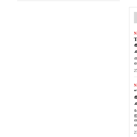
N
T
ആ
ച
ത
ത
2
N
“
ആ
ച
ക
ഇ
ഒ
ഒ
2