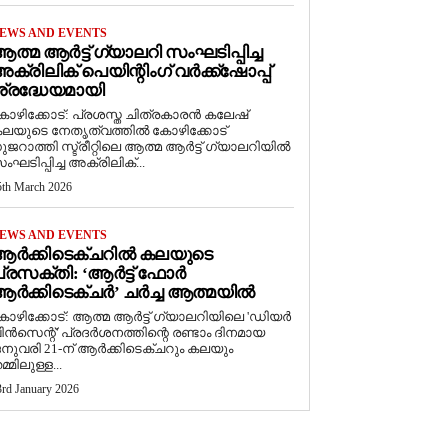
EWS AND EVENTS
ത്മ ആർട്ട് ഗ്യാലറി സംഘടിപ്പിച്ച
ക്രിലിക് പെയിന്റിംഗ് വർക്ക്‌ഷോപ്പ്
്രദ്ധേയമായി
ോഴിക്കോട്: പ്രശസ്ത ചിത്രകാരൻ കലേഷ്
ലയുടെ നേതൃത്വത്തിൽ കോഴിക്കോട്
ുജറാത്തി സ്ട്രീറ്റിലെ ആത്മ ആർട്ട് ഗ്യാലറിയിൽ
ംഘടിപ്പിച്ച അക്രിലിക്...
5th March 2026
EWS AND EVENTS
ആർക്കിടെക്ചറിൽ കലയുടെ
്രസക്തി: ‘ആർട്ട് ഫോർ
ർക്കിടെക്ചർ’ ചർച്ച ആത്മയിൽ
കോഴിക്കോട്: ആത്മ ആർട്ട് ഗ്യാലറിയിലെ 'ഡിയർ
ിൻസെന്റ്' പ്രദർശനത്തിന്റെ രണ്ടാം ദിനമായ
നുവരി 21-ന് ആർക്കിടെക്ചറും കലയും
മ്മിലുള്ള...
3rd January 2026