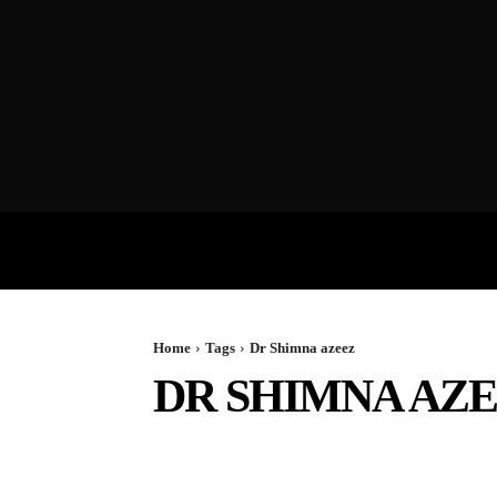
VIDEOS
P
Home
Tags
Dr Shimna azeez
DR SHIMNA AZ