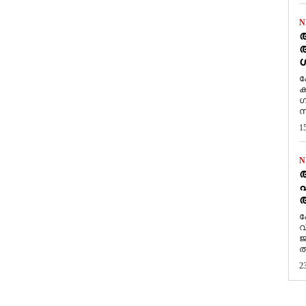
N
ആ
അ
ശ
ക
ക
ഗ
സ
1
N
പ
ആ
​
വ
ജ
ത
2